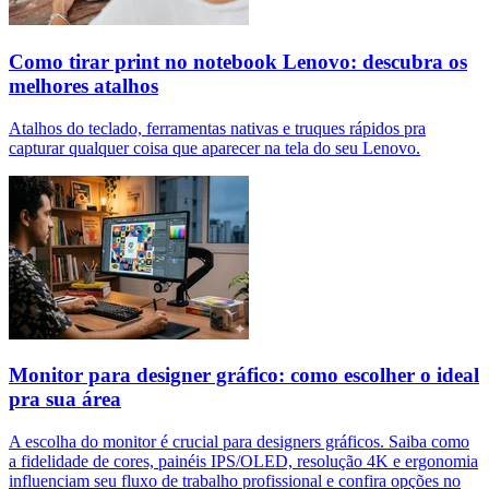
Como tirar print no notebook Lenovo: descubra os
melhores atalhos
Atalhos do teclado, ferramentas nativas e truques rápidos pra
capturar qualquer coisa que aparecer na tela do seu Lenovo.
Monitor para designer gráfico: como escolher o ideal
pra sua área
A escolha do monitor é crucial para designers gráficos. Saiba como
a fidelidade de cores, painéis IPS/OLED, resolução 4K e ergonomia
influenciam seu fluxo de trabalho profissional e confira opções no