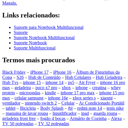
Magalu.
Links relacionados:
Suporte para Notebook Multifuncional
Suporte
Suporte Notebook Multifuncional
Suporte Notebook
Suporte Multifuncional
Termos mais procurados
Black Friday
–
iPhone 17
–
iPhone 16
–
Álbum de Figurinhas da
Copa
–
S26
–
Hub de Conteúdo
–
Hub Celulares
–
Hub Geladeira
–
Hub Tvs
–
iphone 15
–
iphone 14
–
ps5
–
Air Fryer
–
iphone 16 pro
max
–
geladeira
–
poco x7 pro
–
xbox
–
iphone
–
creatina
–
whey
protein
–
microondas
–
kindle
–
iphone 17 pro max
–
iphone 15 pro
max
–
celular samsung
–
iphone 16e
–
xbox series s
–
xiaomi
–
ventilador
–
nintendo switch 2
–
Celular
–
Ar Condicionado Portátil
–
tablet
–
Bicicleta
–
Body Splash
–
jbl
–
redmi note 14
–
tenis nike
–
maquina de lavar roupa
–
liquidificador
–
ipad
–
guarda roupa
–
geladeira frost free
–
fogão 4 bocas
–
Armário de Cozinha
–
Alexa
–
TV 50 polegadas
–
TV 32 polegadas