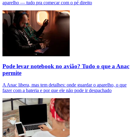
aparelho — tudo pra começar com o pé direito
Pode levar notebook no avião? Tudo o que a Anac
permite
A Anac libera, mas tem detalhes: onde guardar o aparelho, o que
fazer com a bateria e por que ele não pode ir despachado