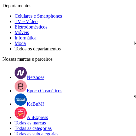
Departamentos
Celulares e Smartphones
TV e Vídeo
Eletrodomésticos
Móveis
Informática
Moda
N
Todos os departamentos
Nossas marcas e parceiros
Netshoes
Epoca Cosméticos
S
KaBuM!
AliExpress
Todas as marcas
Todas as categorias
Todas as subcategorias