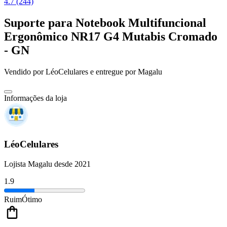
4.7 (244)
Suporte para Notebook Multifuncional
Ergonômico NR17 G4 Mutabis Cromado
- GN
Vendido por
LéoCelulares
e entregue por
Magalu
Informações da loja
LéoCelulares
Lojista Magalu desde 2021
1.9
Ruim
Ótimo