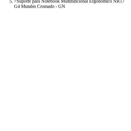
>
Suporte para Notebook Multifuncional Ergonômico NR17
G4 Mutabis Cromado - GN