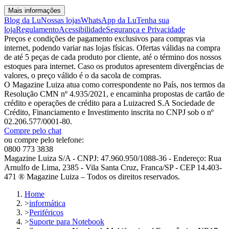
Mais informações
Blog da Lu
Nossas lojas
WhatsApp da Lu
Tenha sua
loja
Regulamento
Acessibilidade
Segurança e Privacidade
Preços e condições de pagamento exclusivos para compras via
internet, podendo variar nas lojas físicas. Ofertas válidas na compra
de até 5 peças de cada produto por cliente, até o término dos nossos
estoques para internet. Caso os produtos apresentem divergências de
valores, o preço válido é o da sacola de compras.
O Magazine Luiza atua como correspondente no País, nos termos da
Resolução CMN nº 4.935/2021, e encaminha propostas de cartão de
crédito e operações de crédito para a Luizacred S.A Sociedade de
Crédito, Financiamento e Investimento inscrita no CNPJ sob o nº
02.206.577/0001-80.
Compre pelo chat
ou compre pelo telefone:
0800 773 3838
Magazine Luiza S/A - CNPJ: 47.960.950/1088-36 - Endereço: Rua
Arnulfo de Lima, 2385 - Vila Santa Cruz, Franca/SP - CEP 14.403-
471 ® Magazine Luiza – Todos os direitos reservados.
Home
>
informática
>
Periféricos
>
Suporte para Notebook