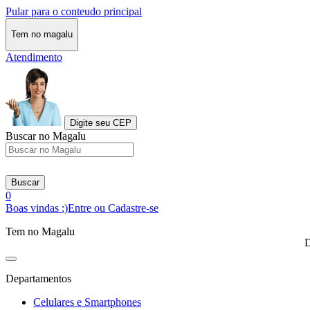
Pular para o conteudo principal
Tem no magalu
Atendimento
Digite seu CEP
Buscar no Magalu
Buscar
0
Boas vindas :)
Entre ou Cadastre-se
Tem no Magalu
D
Departamentos
Celulares e Smartphones