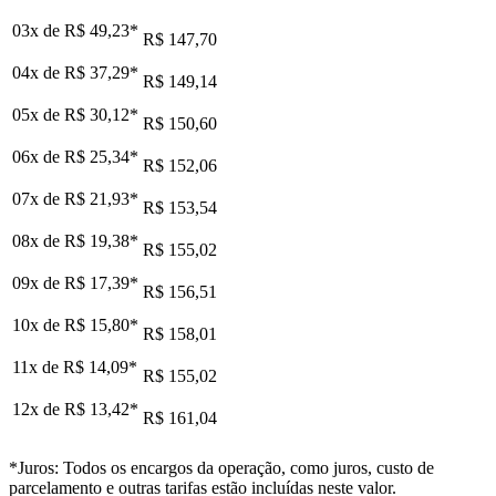
03x de
R$ 49,23
*
R$ 147,70
04x de
R$ 37,29
*
R$ 149,14
05x de
R$ 30,12
*
R$ 150,60
06x de
R$ 25,34
*
R$ 152,06
07x de
R$ 21,93
*
R$ 153,54
08x de
R$ 19,38
*
R$ 155,02
09x de
R$ 17,39
*
R$ 156,51
10x de
R$ 15,80
*
R$ 158,01
11x de
R$ 14,09
*
R$ 155,02
12x de
R$ 13,42
*
R$ 161,04
*Juros: Todos os encargos da operação, como juros, custo de
parcelamento e outras tarifas estão incluídas neste valor.