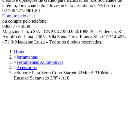
crédito e operações de crédito para a Luizacred S.A Sociedade de
Crédito, Financiamento e Investimento inscrita no CNPJ sob o nº
02.206.577/0001-80.
Compre pelo chat
ou compre pelo telefone:
0800 773 3838
Magazine Luiza S/A - CNPJ: 47.960.950/1088-36 - Endereço: Rua
Arnulfo de Lima, 2385 - Vila Santa Cruz, Franca/SP - CEP 14.403-
471 ® Magazine Luiza – Todos os direitos reservados.
Home
>
ferramentas
>
Ferramentas Automotivas
>
Acessórios
>
Suporte Para Serra Copo Starrett 32Mm A 310Mm -
Encaixe Sextavado 3/8'' - A10