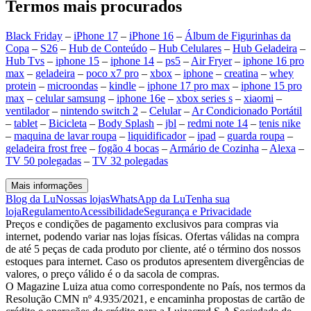
Termos mais procurados
Black Friday
–
iPhone 17
–
iPhone 16
–
Álbum de Figurinhas da
Copa
–
S26
–
Hub de Conteúdo
–
Hub Celulares
–
Hub Geladeira
–
Hub Tvs
–
iphone 15
–
iphone 14
–
ps5
–
Air Fryer
–
iphone 16 pro
max
–
geladeira
–
poco x7 pro
–
xbox
–
iphone
–
creatina
–
whey
protein
–
microondas
–
kindle
–
iphone 17 pro max
–
iphone 15 pro
max
–
celular samsung
–
iphone 16e
–
xbox series s
–
xiaomi
–
ventilador
–
nintendo switch 2
–
Celular
–
Ar Condicionado Portátil
–
tablet
–
Bicicleta
–
Body Splash
–
jbl
–
redmi note 14
–
tenis nike
–
maquina de lavar roupa
–
liquidificador
–
ipad
–
guarda roupa
–
geladeira frost free
–
fogão 4 bocas
–
Armário de Cozinha
–
Alexa
–
TV 50 polegadas
–
TV 32 polegadas
Mais informações
Blog da Lu
Nossas lojas
WhatsApp da Lu
Tenha sua
loja
Regulamento
Acessibilidade
Segurança e Privacidade
Preços e condições de pagamento exclusivos para compras via
internet, podendo variar nas lojas físicas. Ofertas válidas na compra
de até 5 peças de cada produto por cliente, até o término dos nossos
estoques para internet. Caso os produtos apresentem divergências de
valores, o preço válido é o da sacola de compras.
O Magazine Luiza atua como correspondente no País, nos termos da
Resolução CMN nº 4.935/2021, e encaminha propostas de cartão de