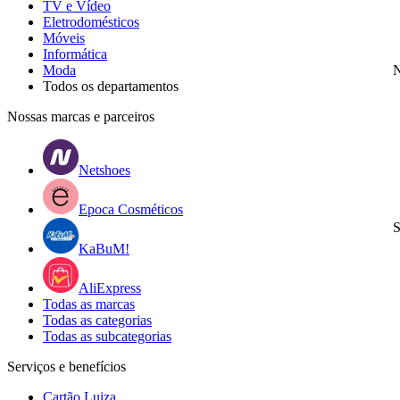
TV e Vídeo
Eletrodomésticos
Móveis
Informática
Moda
N
Todos os departamentos
Nossas marcas e parceiros
Netshoes
Epoca Cosméticos
S
KaBuM!
AliExpress
Todas as marcas
Todas as categorias
Todas as subcategorias
Serviços e benefícios
Cartão Luiza