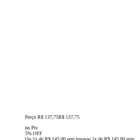
Preço R$ 137,75
R$
137
,
75
no Pix
5% OFF
Ou 1x de R$ 145,00 sem juros
ou
1
x de
R$ 145,00
sem