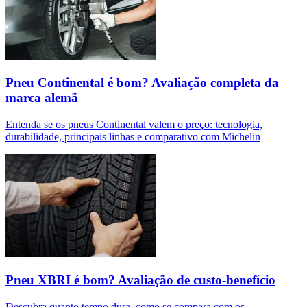
Pneu Continental é bom? Avaliação completa da
marca alemã
Entenda se os pneus Continental valem o preço: tecnologia,
durabilidade, principais linhas e comparativo com Michelin
Pneu XBRI é bom? Avaliação de custo-benefício
Descubra quanto tempo dura, como se compara com os