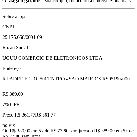
O
Magalu garante
a sua compra, do pedido à entrega.
Saiba mais
Sobre a loja
CNPJ
25.175.668/0001-09
Razão Social
UOUU COMERCIO DE ELETRONICOS LTDA
Endereço
R PADRE FEIJO, 50
CENTRO - SAO MARCOS/RS
95190-000
R$ 389,00
7% OFF
Preço R$ 361,77
R$
361
,
77
no Pix
Ou R$ 389,00 em 5x de R$ 77,80 sem juros
ou
R$ 389,00
em
5
x de
R$ 77,80
sem juros