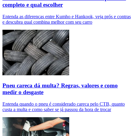
completo e qual escolher
Entenda as diferenças entre Kumho e Hankook, veja prós e contras
e descubra qual combina melhor com seu carro
Pneu careca dá multa? Regras, valores e como
medir o desgaste
Entenda quando o pneu é considerado careca pelo CTB, quanto
custa a multa e como saber se já passou da hora de trocar