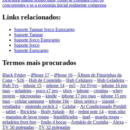
concorrentes e se a economia inicial realmente compensa
Links relacionados:
Suporte Tanque Iveco Eurocargo
Suporte Tanque
Suporte Iveco Eurocargo
Suporte Iveco
Suporte Eurocargo
Termos mais procurados
Black Friday
–
iPhone 17
–
iPhone 16
–
Álbum de Figurinhas da
Copa
–
S26
–
Hub de Conteúdo
–
Hub Celulares
–
Hub Geladeira
–
Hub Tvs
–
iphone 15
–
iphone 14
–
ps5
–
Air Fryer
–
iphone 16 pro
max
–
geladeira
–
poco x7 pro
–
xbox
–
iphone
–
creatina
–
whey
protein
–
microondas
–
kindle
–
iphone 17 pro max
–
iphone 15 pro
max
–
celular samsung
–
iphone 16e
–
xbox series s
–
xiaomi
–
ventilador
–
nintendo switch 2
–
Celular
–
Ar Condicionado Portátil
–
tablet
–
Bicicleta
–
Body Splash
–
jbl
–
redmi note 14
–
tenis nike
–
maquina de lavar roupa
–
liquidificador
–
ipad
–
guarda roupa
–
geladeira frost free
–
fogão 4 bocas
–
Armário de Cozinha
–
Alexa
–
TV 50 polegadas
–
TV 32 polegadas