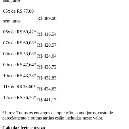
sem juros
05x de
R$ 77,80
R$ 389,00
sem juros
06x de
R$ 69,42
*
R$ 416,54
07x de
R$ 60,08
*
R$ 420,57
08x de
R$ 53,08
*
R$ 424,64
09x de
R$ 47,64
*
R$ 428,72
10x de
R$ 43,28
*
R$ 432,83
11x de
R$ 38,60
*
R$ 424,63
12x de
R$ 36,76
*
R$ 441,13
*Juros: Todos os encargos da operação, como juros, custo de
parcelamento e outras tarifas estão incluídas neste valor.
Calcular frete e prazo