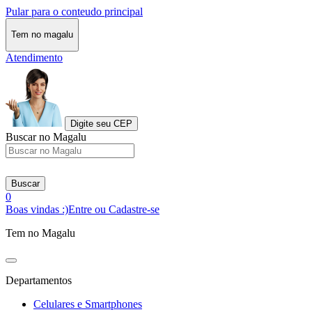
Pular para o conteudo principal
Tem no magalu
Atendimento
Digite seu CEP
Buscar no Magalu
Buscar
0
Boas vindas :)
Entre ou Cadastre-se
Tem no Magalu
Departamentos
Celulares e Smartphones