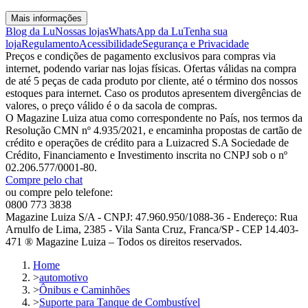
Mais informações
Blog da Lu
Nossas lojas
WhatsApp da Lu
Tenha sua
loja
Regulamento
Acessibilidade
Segurança e Privacidade
Preços e condições de pagamento exclusivos para compras via
internet, podendo variar nas lojas físicas. Ofertas válidas na compra
de até 5 peças de cada produto por cliente, até o término dos nossos
estoques para internet. Caso os produtos apresentem divergências de
valores, o preço válido é o da sacola de compras.
O Magazine Luiza atua como correspondente no País, nos termos da
Resolução CMN nº 4.935/2021, e encaminha propostas de cartão de
crédito e operações de crédito para a Luizacred S.A Sociedade de
Crédito, Financiamento e Investimento inscrita no CNPJ sob o nº
02.206.577/0001-80.
Compre pelo chat
ou compre pelo telefone:
0800 773 3838
Magazine Luiza S/A - CNPJ: 47.960.950/1088-36 - Endereço: Rua
Arnulfo de Lima, 2385 - Vila Santa Cruz, Franca/SP - CEP 14.403-
471 ® Magazine Luiza – Todos os direitos reservados.
Home
>
automotivo
>
Ônibus e Caminhões
>
Suporte para Tanque de Combustível