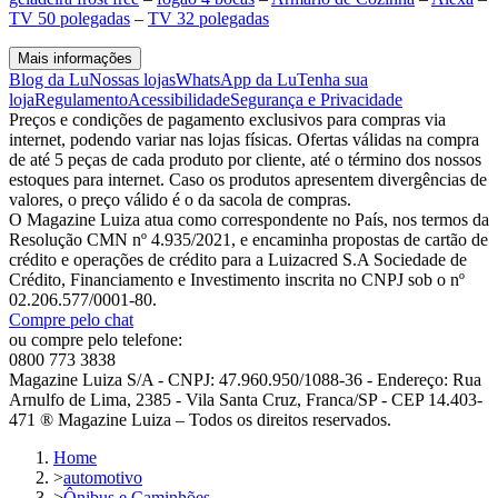
TV 50 polegadas
–
TV 32 polegadas
Mais informações
Blog da Lu
Nossas lojas
WhatsApp da Lu
Tenha sua
loja
Regulamento
Acessibilidade
Segurança e Privacidade
Preços e condições de pagamento exclusivos para compras via
internet, podendo variar nas lojas físicas. Ofertas válidas na compra
de até 5 peças de cada produto por cliente, até o término dos nossos
estoques para internet. Caso os produtos apresentem divergências de
valores, o preço válido é o da sacola de compras.
O Magazine Luiza atua como correspondente no País, nos termos da
Resolução CMN nº 4.935/2021, e encaminha propostas de cartão de
crédito e operações de crédito para a Luizacred S.A Sociedade de
Crédito, Financiamento e Investimento inscrita no CNPJ sob o nº
02.206.577/0001-80.
Compre pelo chat
ou compre pelo telefone:
0800 773 3838
Magazine Luiza S/A - CNPJ: 47.960.950/1088-36 - Endereço: Rua
Arnulfo de Lima, 2385 - Vila Santa Cruz, Franca/SP - CEP 14.403-
471 ® Magazine Luiza – Todos os direitos reservados.
Home
>
automotivo
>
Ônibus e Caminhões