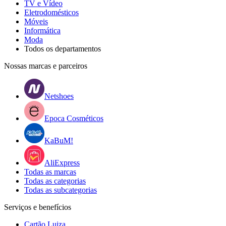
TV e Vídeo
Eletrodomésticos
Móveis
Informática
Moda
Todos os departamentos
Nossas marcas e parceiros
Netshoes
Epoca Cosméticos
KaBuM!
AliExpress
Todas as marcas
Todas as categorias
Todas as subcategorias
Serviços e benefícios
Cartão Luiza