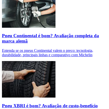
Pneu Continental é bom? Avaliação completa da
marca alemã
Entenda se os pneus Continental valem o preço: tecnologia,
durabilidade, principais linhas e comparativo com Michelin
Pneu XBRI é bom? Avaliação de custo-benefício