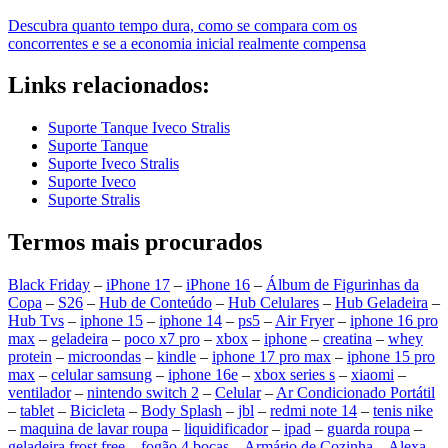
Descubra quanto tempo dura, como se compara com os
concorrentes e se a economia inicial realmente compensa
Links relacionados:
Suporte Tanque Iveco Stralis
Suporte Tanque
Suporte Iveco Stralis
Suporte Iveco
Suporte Stralis
Termos mais procurados
Black Friday
–
iPhone 17
–
iPhone 16
–
Álbum de Figurinhas da
Copa
–
S26
–
Hub de Conteúdo
–
Hub Celulares
–
Hub Geladeira
–
Hub Tvs
–
iphone 15
–
iphone 14
–
ps5
–
Air Fryer
–
iphone 16 pro
max
–
geladeira
–
poco x7 pro
–
xbox
–
iphone
–
creatina
–
whey
protein
–
microondas
–
kindle
–
iphone 17 pro max
–
iphone 15 pro
max
–
celular samsung
–
iphone 16e
–
xbox series s
–
xiaomi
–
ventilador
–
nintendo switch 2
–
Celular
–
Ar Condicionado Portátil
–
tablet
–
Bicicleta
–
Body Splash
–
jbl
–
redmi note 14
–
tenis nike
–
maquina de lavar roupa
–
liquidificador
–
ipad
–
guarda roupa
–
geladeira frost free
–
fogão 4 bocas
–
Armário de Cozinha
–
Alexa
–