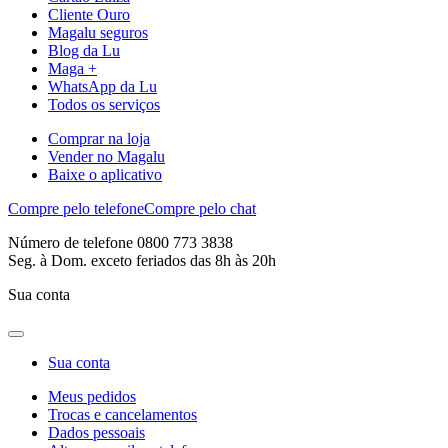
Cliente Ouro
Magalu seguros
Blog da Lu
Maga +
WhatsApp da Lu
Todos os serviços
Comprar na loja
Vender no Magalu
Baixe o aplicativo
Compre pelo telefone
Compre pelo chat
Número de telefone 0800 773 3838
Seg. à Dom. exceto feriados das 8h às 20h
Sua conta
Sua conta
Meus pedidos
Trocas e cancelamentos
Dados pessoais