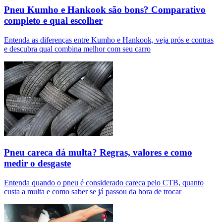
Pneu Kumho e Hankook são bons? Comparativo
completo e qual escolher
Entenda as diferenças entre Kumho e Hankook, veja prós e contras
e descubra qual combina melhor com seu carro
Pneu careca dá multa? Regras, valores e como
medir o desgaste
Entenda quando o pneu é considerado careca pelo CTB, quanto
custa a multa e como saber se já passou da hora de trocar