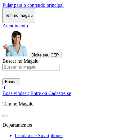
Pular para o conteudo principal
Tem no magalu
Atendimento
Digite seu CEP
Buscar no Magalu
Buscar
0
Boas vindas :)
Entre ou Cadastre-se
Tem no Magalu
Departamentos
Celulares e Smartphones