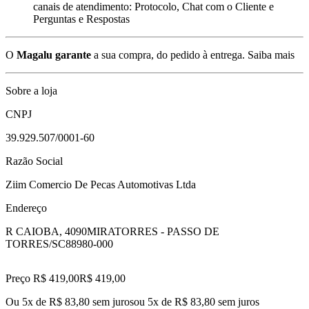
canais de atendimento: Protocolo, Chat com o Cliente e
Perguntas e Respostas
O
Magalu garante
a sua compra, do pedido à entrega.
Saiba mais
Sobre a loja
CNPJ
39.929.507/0001-60
Razão Social
Ziim Comercio De Pecas Automotivas Ltda
Endereço
R CAIOBA, 4090
MIRATORRES - PASSO DE
TORRES/SC
88980-000
Preço R$ 419,00
R$
419
,
00
Ou 5x de R$ 83,80 sem juros
ou
5
x de
R$ 83,80
sem juros