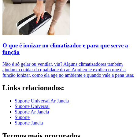
O que é ionizar no climatizador e para que serve a
função
Não é só gelar ou ventilar, viu? Alguns climatizadores também
ajudam a cuidar da qualidade do ar. Aqui eu te explico o que é a
função ionizar, como ela age no ambiente e quando vale a pena usar.
Links relacionados:
Suporte Universal Ar Janela
Suporte Universal
Suporte Ar Janela
Suporte
Suporte Janela
Termos mais procurados