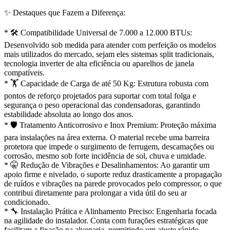
✨ Destaques que Fazem a Diferença:
* 🛠️ Compatibilidade Universal de 7.000 a 12.000 BTUs:
Desenvolvido sob medida para atender com perfeição os modelos
mais utilizados do mercado, sejam eles sistemas split tradicionais,
tecnologia inverter de alta eficiência ou aparelhos de janela
compatíveis.
* 🏋️ Capacidade de Carga de até 50 Kg: Estrutura robusta com
pontos de reforço projetados para suportar com total folga e
segurança o peso operacional das condensadoras, garantindo
estabilidade absoluta ao longo dos anos.
* 🛡️ Tratamento Anticorrosivo e Inox Premium: Proteção máxima
para instalações na área externa. O material recebe uma barreira
protetora que impede o surgimento de ferrugem, descamações ou
corrosão, mesmo sob forte incidência de sol, chuva e umidade.
* 🤫 Redução de Vibrações e Desalinhamentos: Ao garantir um
apoio firme e nivelado, o suporte reduz drasticamente a propagação
de ruídos e vibrações na parede provocados pelo compressor, o que
contribui diretamente para prolongar a vida útil do seu ar
condicionado.
* 🔧 Instalação Prática e Alinhamento Preciso: Engenharia focada
na agilidade do instalador. Conta com furações estratégicas que
facilitam a fixação na alvenaria, permitindo um ajuste rápido,