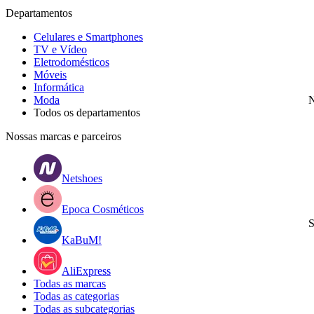
Departamentos
Celulares e Smartphones
TV e Vídeo
Eletrodomésticos
Móveis
Informática
Moda
N
Todos os departamentos
Nossas marcas e parceiros
Netshoes
Epoca Cosméticos
S
KaBuM!
AliExpress
Todas as marcas
Todas as categorias
Todas as subcategorias