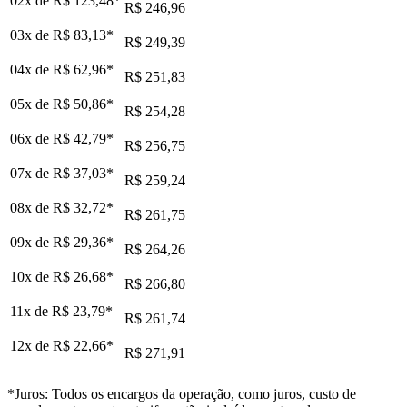
02x de
R$ 123,48
*
R$ 246,96
03x de
R$ 83,13
*
R$ 249,39
04x de
R$ 62,96
*
R$ 251,83
05x de
R$ 50,86
*
R$ 254,28
06x de
R$ 42,79
*
R$ 256,75
07x de
R$ 37,03
*
R$ 259,24
08x de
R$ 32,72
*
R$ 261,75
09x de
R$ 29,36
*
R$ 264,26
10x de
R$ 26,68
*
R$ 266,80
11x de
R$ 23,79
*
R$ 261,74
12x de
R$ 22,66
*
R$ 271,91
*Juros: Todos os encargos da operação, como juros, custo de