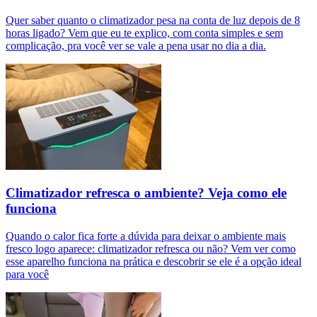
Quer saber quanto o climatizador pesa na conta de luz depois de 8
horas ligado? Vem que eu te explico, com conta simples e sem
complicação, pra você ver se vale a pena usar no dia a dia.
Climatizador refresca o ambiente? Veja como ele
funciona
Quando o calor fica forte a dúvida para deixar o ambiente mais
fresco logo aparece: climatizador refresca ou não? Vem ver como
esse aparelho funciona na prática e descobrir se ele é a opção ideal
para você