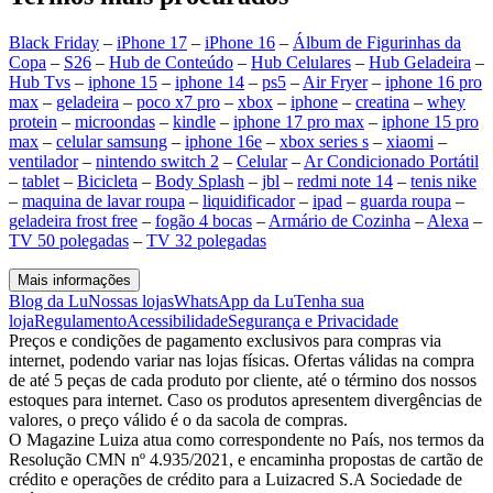
Black Friday
–
iPhone 17
–
iPhone 16
–
Álbum de Figurinhas da
Copa
–
S26
–
Hub de Conteúdo
–
Hub Celulares
–
Hub Geladeira
–
Hub Tvs
–
iphone 15
–
iphone 14
–
ps5
–
Air Fryer
–
iphone 16 pro
max
–
geladeira
–
poco x7 pro
–
xbox
–
iphone
–
creatina
–
whey
protein
–
microondas
–
kindle
–
iphone 17 pro max
–
iphone 15 pro
max
–
celular samsung
–
iphone 16e
–
xbox series s
–
xiaomi
–
ventilador
–
nintendo switch 2
–
Celular
–
Ar Condicionado Portátil
–
tablet
–
Bicicleta
–
Body Splash
–
jbl
–
redmi note 14
–
tenis nike
–
maquina de lavar roupa
–
liquidificador
–
ipad
–
guarda roupa
–
geladeira frost free
–
fogão 4 bocas
–
Armário de Cozinha
–
Alexa
–
TV 50 polegadas
–
TV 32 polegadas
Mais informações
Blog da Lu
Nossas lojas
WhatsApp da Lu
Tenha sua
loja
Regulamento
Acessibilidade
Segurança e Privacidade
Preços e condições de pagamento exclusivos para compras via
internet, podendo variar nas lojas físicas. Ofertas válidas na compra
de até 5 peças de cada produto por cliente, até o término dos nossos
estoques para internet. Caso os produtos apresentem divergências de
valores, o preço válido é o da sacola de compras.
O Magazine Luiza atua como correspondente no País, nos termos da
Resolução CMN nº 4.935/2021, e encaminha propostas de cartão de
crédito e operações de crédito para a Luizacred S.A Sociedade de