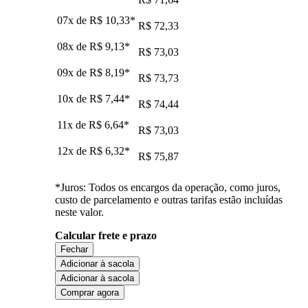
07x de
R$ 10,33
*
R$ 72,33
08x de
R$ 9,13
*
R$ 73,03
09x de
R$ 8,19
*
R$ 73,73
10x de
R$ 7,44
*
R$ 74,44
11x de
R$ 6,64
*
R$ 73,03
12x de
R$ 6,32
*
R$ 75,87
*Juros: Todos os encargos da operação, como juros,
custo de parcelamento e outras tarifas estão incluídas
neste valor.
Calcular frete e prazo
Fechar
Adicionar à sacola
Adicionar à sacola
Comprar agora