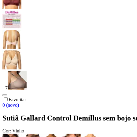
+
7
Favoritar
0 (novo)
Sutiã Gallard Control Demillus sem bojo 
Cor:
Vinho