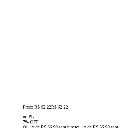
Preço R$ 62,22
R$
62
,
22
no Pix
7% OFF
Ou 1x de R$ 66,90 sem juros
ou
1
x de
R$ 66,90
sem