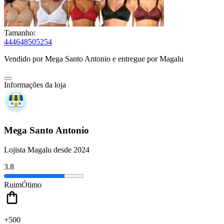
Tamanho:
44
46
48
50
52
54
Vendido por
Mega Santo Antonio
e entregue por
Magalu
Informações da loja
Mega Santo Antonio
Lojista Magalu desde 2024
3.8
Ruim
Ótimo
+500