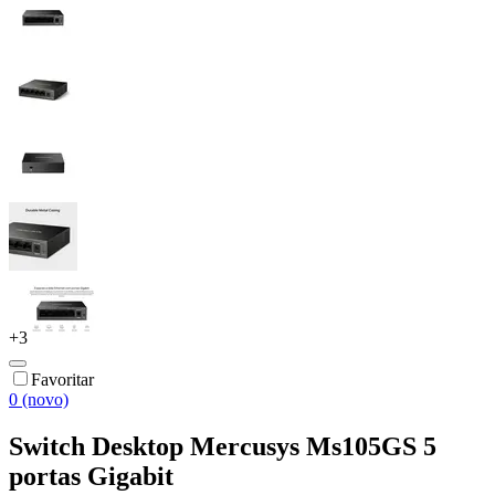
+
3
Favoritar
0 (novo)
Switch Desktop Mercusys Ms105GS 5
portas Gigabit