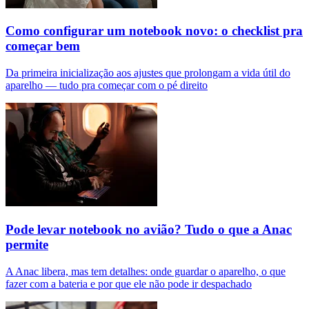
Como configurar um notebook novo: o checklist pra
começar bem
Da primeira inicialização aos ajustes que prolongam a vida útil do
aparelho — tudo pra começar com o pé direito
Pode levar notebook no avião? Tudo o que a Anac
permite
A Anac libera, mas tem detalhes: onde guardar o aparelho, o que
fazer com a bateria e por que ele não pode ir despachado