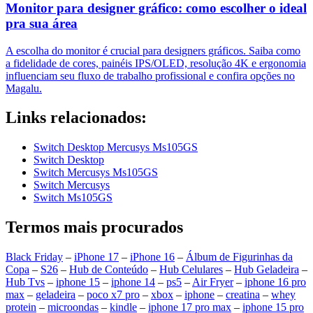
Monitor para designer gráfico: como escolher o ideal
pra sua área
A escolha do monitor é crucial para designers gráficos. Saiba como
a fidelidade de cores, painéis IPS/OLED, resolução 4K e ergonomia
influenciam seu fluxo de trabalho profissional e confira opções no
Magalu.
Links relacionados:
Switch Desktop Mercusys Ms105GS
Switch Desktop
Switch Mercusys Ms105GS
Switch Mercusys
Switch Ms105GS
Termos mais procurados
Black Friday
–
iPhone 17
–
iPhone 16
–
Álbum de Figurinhas da
Copa
–
S26
–
Hub de Conteúdo
–
Hub Celulares
–
Hub Geladeira
–
Hub Tvs
–
iphone 15
–
iphone 14
–
ps5
–
Air Fryer
–
iphone 16 pro
max
–
geladeira
–
poco x7 pro
–
xbox
–
iphone
–
creatina
–
whey
protein
–
microondas
–
kindle
–
iphone 17 pro max
–
iphone 15 pro