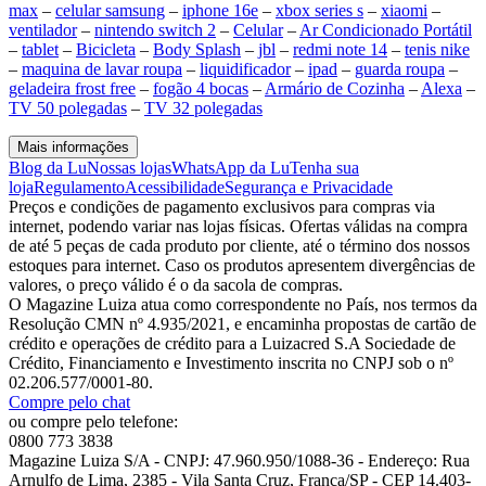
max
–
celular samsung
–
iphone 16e
–
xbox series s
–
xiaomi
–
ventilador
–
nintendo switch 2
–
Celular
–
Ar Condicionado Portátil
–
tablet
–
Bicicleta
–
Body Splash
–
jbl
–
redmi note 14
–
tenis nike
–
maquina de lavar roupa
–
liquidificador
–
ipad
–
guarda roupa
–
geladeira frost free
–
fogão 4 bocas
–
Armário de Cozinha
–
Alexa
–
TV 50 polegadas
–
TV 32 polegadas
Mais informações
Blog da Lu
Nossas lojas
WhatsApp da Lu
Tenha sua
loja
Regulamento
Acessibilidade
Segurança e Privacidade
Preços e condições de pagamento exclusivos para compras via
internet, podendo variar nas lojas físicas. Ofertas válidas na compra
de até 5 peças de cada produto por cliente, até o término dos nossos
estoques para internet. Caso os produtos apresentem divergências de
valores, o preço válido é o da sacola de compras.
O Magazine Luiza atua como correspondente no País, nos termos da
Resolução CMN nº 4.935/2021, e encaminha propostas de cartão de
crédito e operações de crédito para a Luizacred S.A Sociedade de
Crédito, Financiamento e Investimento inscrita no CNPJ sob o nº
02.206.577/0001-80.
Compre pelo chat
ou compre pelo telefone:
0800 773 3838
Magazine Luiza S/A - CNPJ: 47.960.950/1088-36 - Endereço: Rua
Arnulfo de Lima, 2385 - Vila Santa Cruz, Franca/SP - CEP 14.403-