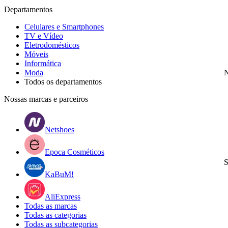
Departamentos
Celulares e Smartphones
TV e Vídeo
Eletrodomésticos
Móveis
Informática
Moda
N
Todos os departamentos
Nossas marcas e parceiros
Netshoes
Epoca Cosméticos
S
KaBuM!
AliExpress
Todas as marcas
Todas as categorias
Todas as subcategorias