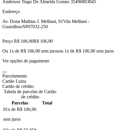
Anderson Tiago De Almeida Gomes 35496803845
Endereço
Av. Dona Mathias J. Melliani, 91
Vila Melliani -
Guarulhos/SP
07032-250
Preço R$ 106,90
R$
106
,
90
Ou 1x de R$ 106,90 sem juros
ou
1
x de
R$ 106,90
sem juros
Ver opções de pagamento
Parcelamento
Cartão Luiza
Cartão de crédito
Tabela de parcelas de Cartão
de crédito
Parcelas
Total
01x de
R$ 106,90
sem juros