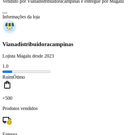
Vendido por
Vianadistribuidoracampinas
e entregue por
Magalu
Informações da loja
Vianadistribuidoracampinas
Lojista Magalu desde 2023
1.0
Ruim
Ótimo
+500
Produtos vendidos
Entrega