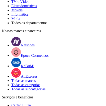
TV e Vídeo
Eletrodomésticos
Móveis
Informática
Moda
Todos os departamentos
Nossas marcas e parceiros
Netshoes
Epoca Cosméticos
KaBuM!
AliExpress
Todas as marcas
Todas as categorias
Todas as subcategorias
Serviços e benefícios
Cartão Luiza