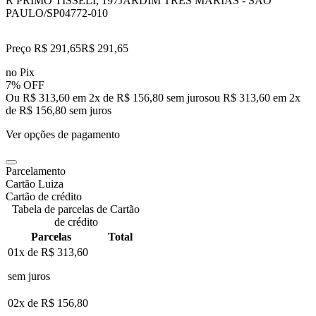
R PRIMO TISSELI, 197
JARDIM TRES MARIAS - SAO
PAULO/SP
04772-010
Preço R$ 291,65
R$
291
,
65
no Pix
7% OFF
Ou R$ 313,60 em 2x de R$ 156,80 sem juros
ou
R$ 313,60
em
2
x
de
R$ 156,80
sem juros
Ver opções de pagamento
Parcelamento
Cartão Luiza
Cartão de crédito
Tabela de parcelas de Cartão
de crédito
Parcelas
Total
01x de
R$ 313,60
sem juros
02x de
R$ 156,80