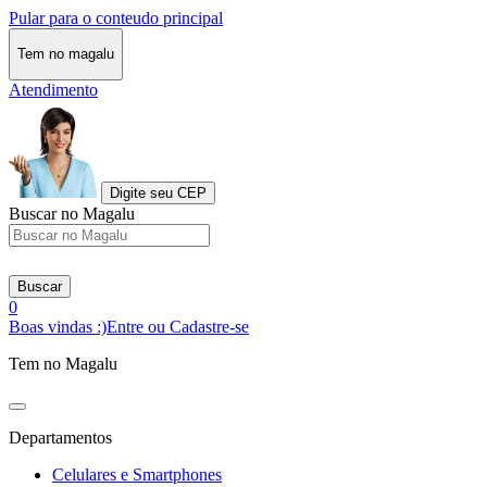
Pular para o conteudo principal
Tem no magalu
Atendimento
Digite seu CEP
Buscar no Magalu
Buscar
0
Boas vindas :)
Entre ou Cadastre-se
Tem no Magalu
Departamentos
Celulares e Smartphones