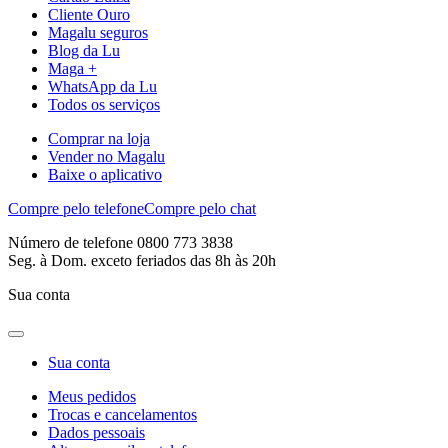
Cliente Ouro
Magalu seguros
Blog da Lu
Maga +
WhatsApp da Lu
Todos os serviços
Comprar na loja
Vender no Magalu
Baixe o aplicativo
Compre pelo telefone
Compre pelo chat
Número de telefone 0800 773 3838
Seg. à Dom. exceto feriados das 8h às 20h
Sua conta
Sua conta
Meus pedidos
Trocas e cancelamentos
Dados pessoais