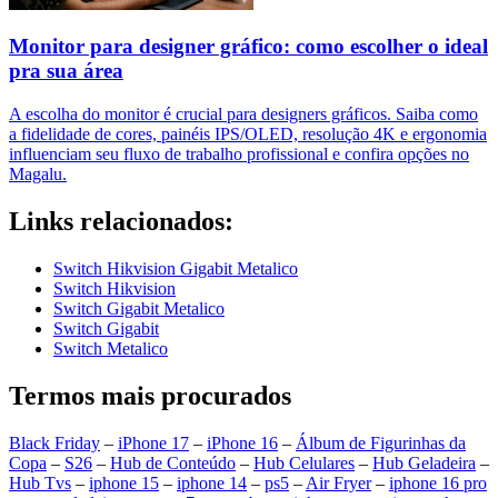
Monitor para designer gráfico: como escolher o ideal
pra sua área
A escolha do monitor é crucial para designers gráficos. Saiba como
a fidelidade de cores, painéis IPS/OLED, resolução 4K e ergonomia
influenciam seu fluxo de trabalho profissional e confira opções no
Magalu.
Links relacionados:
Switch Hikvision Gigabit Metalico
Switch Hikvision
Switch Gigabit Metalico
Switch Gigabit
Switch Metalico
Termos mais procurados
Black Friday
–
iPhone 17
–
iPhone 16
–
Álbum de Figurinhas da
Copa
–
S26
–
Hub de Conteúdo
–
Hub Celulares
–
Hub Geladeira
–
Hub Tvs
–
iphone 15
–
iphone 14
–
ps5
–
Air Fryer
–
iphone 16 pro