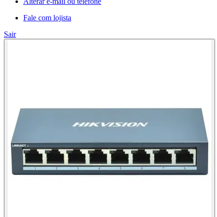
Alterar e-mail ou telefone
Fale com lojista
Sair