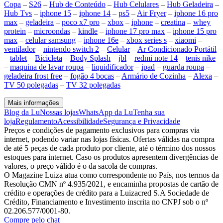
Copa
–
S26
–
Hub de Conteúdo
–
Hub Celulares
–
Hub Geladeira
–
Hub Tvs
–
iphone 15
–
iphone 14
–
ps5
–
Air Fryer
–
iphone 16 pro
max
–
geladeira
–
poco x7 pro
–
xbox
–
iphone
–
creatina
–
whey
protein
–
microondas
–
kindle
–
iphone 17 pro max
–
iphone 15 pro
max
–
celular samsung
–
iphone 16e
–
xbox series s
–
xiaomi
–
ventilador
–
nintendo switch 2
–
Celular
–
Ar Condicionado Portátil
–
tablet
–
Bicicleta
–
Body Splash
–
jbl
–
redmi note 14
–
tenis nike
–
maquina de lavar roupa
–
liquidificador
–
ipad
–
guarda roupa
–
geladeira frost free
–
fogão 4 bocas
–
Armário de Cozinha
–
Alexa
–
TV 50 polegadas
–
TV 32 polegadas
Mais informações
Blog da Lu
Nossas lojas
WhatsApp da Lu
Tenha sua
loja
Regulamento
Acessibilidade
Segurança e Privacidade
Preços e condições de pagamento exclusivos para compras via
internet, podendo variar nas lojas físicas. Ofertas válidas na compra
de até 5 peças de cada produto por cliente, até o término dos nossos
estoques para internet. Caso os produtos apresentem divergências de
valores, o preço válido é o da sacola de compras.
O Magazine Luiza atua como correspondente no País, nos termos da
Resolução CMN nº 4.935/2021, e encaminha propostas de cartão de
crédito e operações de crédito para a Luizacred S.A Sociedade de
Crédito, Financiamento e Investimento inscrita no CNPJ sob o nº
02.206.577/0001-80.
Compre pelo chat