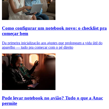
Como configurar um notebook novo: o checklist pra
começar bem
Da primeira inicialização aos ajustes que prolongam a vida útil do
aparelho — tudo pra começar com o pé direito
Pode levar notebook no avião? Tudo o que a Anac
permite