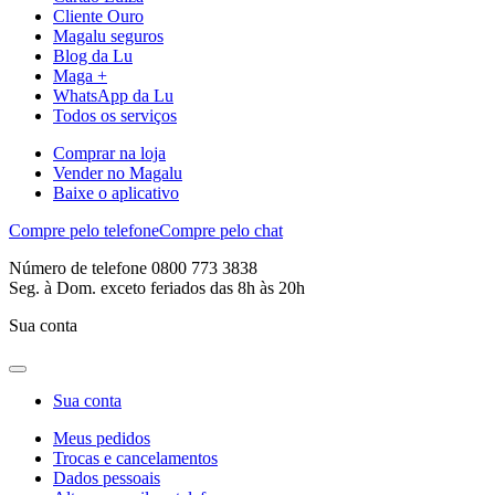
Cliente Ouro
Magalu seguros
Blog da Lu
Maga +
WhatsApp da Lu
Todos os serviços
Comprar na loja
Vender no Magalu
Baixe o aplicativo
Compre pelo telefone
Compre pelo chat
Número de telefone 0800 773 3838
Seg. à Dom. exceto feriados das 8h às 20h
Sua conta
Sua conta
Meus pedidos
Trocas e cancelamentos
Dados pessoais