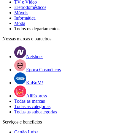
TV e Vídeo
Eletrodomésticos
Móveis
Informática
Moda
Todos os departamentos
Nossas marcas e parceiros
Netshoes
Epoca Cosméticos
KaBuM!
AliExpress
Todas as marcas
Todas as categorias
Todas as subcategorias
Serviços e benefícios
Cartão Luiza