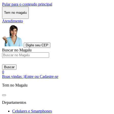
Pular para o conteudo principal
Tem no magalu
Atendimento
Digite seu CEP
Buscar no Magalu
Buscar
0
Boas vindas :)
Entre ou Cadastre-se
Tem no Magalu
Departamentos
Celulares e Smartphones