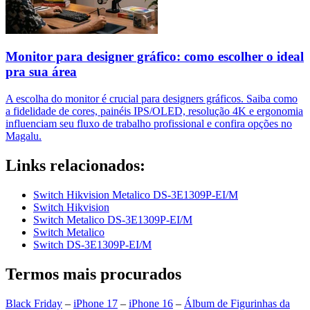
Monitor para designer gráfico: como escolher o ideal
pra sua área
A escolha do monitor é crucial para designers gráficos. Saiba como
a fidelidade de cores, painéis IPS/OLED, resolução 4K e ergonomia
influenciam seu fluxo de trabalho profissional e confira opções no
Magalu.
Links relacionados:
Switch Hikvision Metalico DS-3E1309P-EI/M
Switch Hikvision
Switch Metalico DS-3E1309P-EI/M
Switch Metalico
Switch DS-3E1309P-EI/M
Termos mais procurados
Black Friday
–
iPhone 17
–
iPhone 16
–
Álbum de Figurinhas da