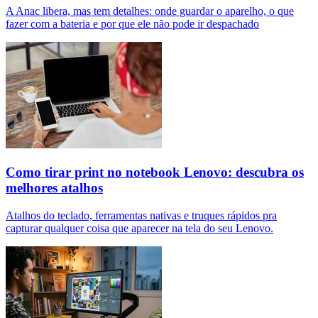
A Anac libera, mas tem detalhes: onde guardar o aparelho, o que
fazer com a bateria e por que ele não pode ir despachado
Como tirar print no notebook Lenovo: descubra os
melhores atalhos
Atalhos do teclado, ferramentas nativas e truques rápidos pra
capturar qualquer coisa que aparecer na tela do seu Lenovo.