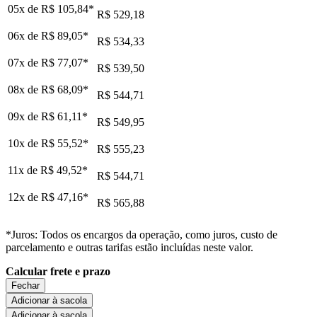
05x de
R$ 105,84
*
R$ 529,18
06x de
R$ 89,05
*
R$ 534,33
07x de
R$ 77,07
*
R$ 539,50
08x de
R$ 68,09
*
R$ 544,71
09x de
R$ 61,11
*
R$ 549,95
10x de
R$ 55,52
*
R$ 555,23
11x de
R$ 49,52
*
R$ 544,71
12x de
R$ 47,16
*
R$ 565,88
*Juros: Todos os encargos da operação, como juros, custo de
parcelamento e outras tarifas estão incluídas neste valor.
Calcular frete e prazo
Fechar
Adicionar à sacola
Adicionar à sacola