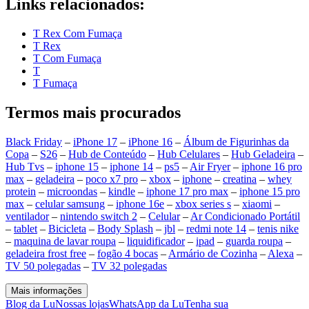
Links relacionados:
T Rex Com Fumaça
T Rex
T Com Fumaça
T
T Fumaça
Termos mais procurados
Black Friday
–
iPhone 17
–
iPhone 16
–
Álbum de Figurinhas da
Copa
–
S26
–
Hub de Conteúdo
–
Hub Celulares
–
Hub Geladeira
–
Hub Tvs
–
iphone 15
–
iphone 14
–
ps5
–
Air Fryer
–
iphone 16 pro
max
–
geladeira
–
poco x7 pro
–
xbox
–
iphone
–
creatina
–
whey
protein
–
microondas
–
kindle
–
iphone 17 pro max
–
iphone 15 pro
max
–
celular samsung
–
iphone 16e
–
xbox series s
–
xiaomi
–
ventilador
–
nintendo switch 2
–
Celular
–
Ar Condicionado Portátil
–
tablet
–
Bicicleta
–
Body Splash
–
jbl
–
redmi note 14
–
tenis nike
–
maquina de lavar roupa
–
liquidificador
–
ipad
–
guarda roupa
–
geladeira frost free
–
fogão 4 bocas
–
Armário de Cozinha
–
Alexa
–
TV 50 polegadas
–
TV 32 polegadas
Mais informações
Blog da Lu
Nossas lojas
WhatsApp da Lu
Tenha sua