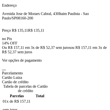
Endereço
Avenida Jose de Moraes Cabral, 430
Itaim Paulista - Sao
Paulo/SP
08160-200
Preço R$ 135,11
R$
135
,
11
no Pix
14% OFF
Ou R$ 157,11 em 3x de R$ 52,37 sem juros
ou
R$ 157,11
em
3
x de
R$ 52,37
sem juros
Ver opções de pagamento
Parcelamento
Cartão Luiza
Cartão de crédito
Tabela de parcelas de Cartão
de crédito
Parcelas
Total
01x de
R$ 157,11
sem juros