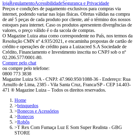
loja
Regulamento
Acessibilidade
Segurança e Privacidade
Preços e condições de pagamento exclusivos para compras via
internet, podendo variar nas lojas físicas. Ofertas válidas na compra
de até 5 peças de cada produto por cliente, até o término dos nossos
estoques para internet. Caso os produtos apresentem divergências de
valores, o preço válido é o da sacola de compras.
O Magazine Luiza atua como correspondente no País, nos termos da
Resolução CMN nº 4.935/2021, e encaminha propostas de cartão de
crédito e operações de crédito para a Luizacred S.A Sociedade de
Crédito, Financiamento e Investimento inscrita no CNPJ sob o nº
02.206.577/0001-80.
Compre pelo chat
ou compre pelo telefone:
0800 773 3838
Magazine Luiza S/A - CNPJ: 47.960.950/1088-36 - Endereço: Rua
Arnulfo de Lima, 2385 - Vila Santa Cruz, Franca/SP - CEP 14.403-
471 ® Magazine Luiza – Todos os direitos reservados.
Home
>
brinquedos
>
Bonecos e Acessórios
>
Bonecos
>
Robôs
>
T Rex Com Fumaça Luz E Som Super Realista - GBG
STORE