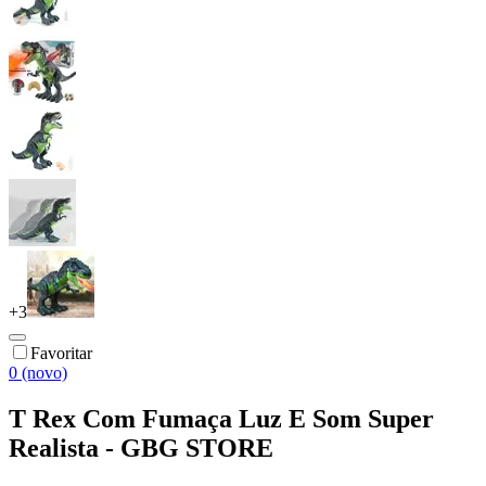
+
3
Favoritar
0 (novo)
T Rex Com Fumaça Luz E Som Super
Realista - GBG STORE