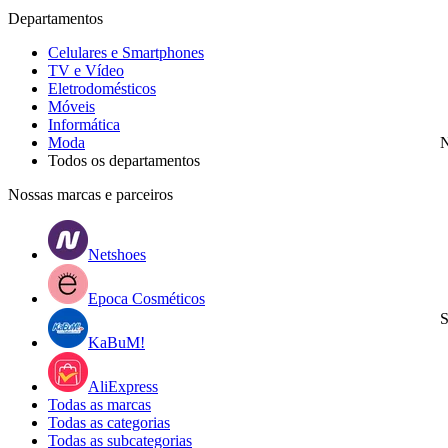
Departamentos
Celulares e Smartphones
TV e Vídeo
Eletrodomésticos
Móveis
Informática
Moda
N
Todos os departamentos
Nossas marcas e parceiros
Netshoes
Epoca Cosméticos
S
KaBuM!
AliExpress
Todas as marcas
Todas as categorias
Todas as subcategorias