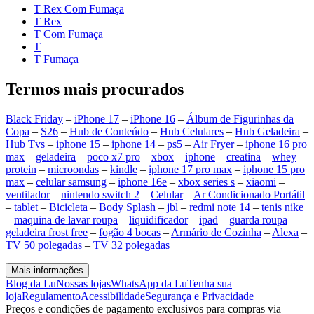
T Rex Com Fumaça
T Rex
T Com Fumaça
T
T Fumaça
Termos mais procurados
Black Friday
–
iPhone 17
–
iPhone 16
–
Álbum de Figurinhas da
Copa
–
S26
–
Hub de Conteúdo
–
Hub Celulares
–
Hub Geladeira
–
Hub Tvs
–
iphone 15
–
iphone 14
–
ps5
–
Air Fryer
–
iphone 16 pro
max
–
geladeira
–
poco x7 pro
–
xbox
–
iphone
–
creatina
–
whey
protein
–
microondas
–
kindle
–
iphone 17 pro max
–
iphone 15 pro
max
–
celular samsung
–
iphone 16e
–
xbox series s
–
xiaomi
–
ventilador
–
nintendo switch 2
–
Celular
–
Ar Condicionado Portátil
–
tablet
–
Bicicleta
–
Body Splash
–
jbl
–
redmi note 14
–
tenis nike
–
maquina de lavar roupa
–
liquidificador
–
ipad
–
guarda roupa
–
geladeira frost free
–
fogão 4 bocas
–
Armário de Cozinha
–
Alexa
–
TV 50 polegadas
–
TV 32 polegadas
Mais informações
Blog da Lu
Nossas lojas
WhatsApp da Lu
Tenha sua
loja
Regulamento
Acessibilidade
Segurança e Privacidade
Preços e condições de pagamento exclusivos para compras via