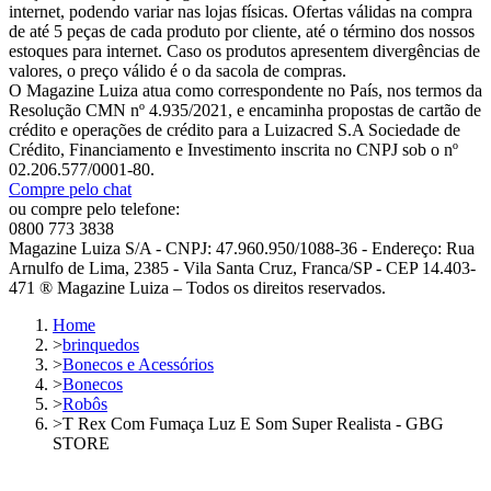
internet, podendo variar nas lojas físicas. Ofertas válidas na compra
de até 5 peças de cada produto por cliente, até o término dos nossos
estoques para internet. Caso os produtos apresentem divergências de
valores, o preço válido é o da sacola de compras.
O Magazine Luiza atua como correspondente no País, nos termos da
Resolução CMN nº 4.935/2021, e encaminha propostas de cartão de
crédito e operações de crédito para a Luizacred S.A Sociedade de
Crédito, Financiamento e Investimento inscrita no CNPJ sob o nº
02.206.577/0001-80.
Compre pelo chat
ou compre pelo telefone:
0800 773 3838
Magazine Luiza S/A - CNPJ: 47.960.950/1088-36 - Endereço: Rua
Arnulfo de Lima, 2385 - Vila Santa Cruz, Franca/SP - CEP 14.403-
471 ® Magazine Luiza – Todos os direitos reservados.
Home
>
brinquedos
>
Bonecos e Acessórios
>
Bonecos
>
Robôs
>
T Rex Com Fumaça Luz E Som Super Realista - GBG
STORE