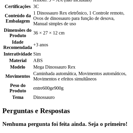
Certificações
3C
1 Dinossauro Rex eletrônico, 1 Controle remoto,
Conteúdo da
Ovos de dinossauro para função de desova,
Embalagem
Manual simples de uso
Dimensões do
36 × 27 × 12 cm
Produto
Idade
+3 anos
Recomendada
Interatividade
Sim
Material
ABS
Modelo
Mega Dinossauro Rex
Caminhada automática, Movimentos automáticos,
Movimentos
Movimentos e efeitos simultâneos
Peso do
entre600ge900g
Produto
Tema
Dinossauro
Perguntas e Respostas
Nenhuma pergunta foi feita ainda. Seja o primeiro!