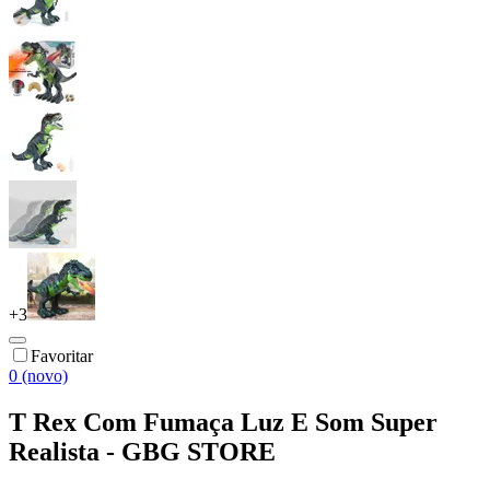
+
3
Favoritar
0 (novo)
T Rex Com Fumaça Luz E Som Super
Realista - GBG STORE