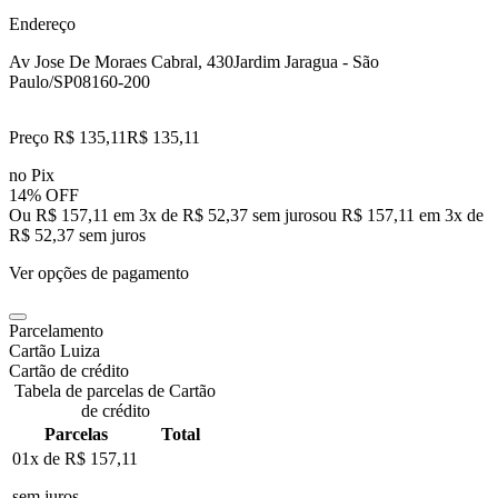
Endereço
Av Jose De Moraes Cabral, 430
Jardim Jaragua - São
Paulo/SP
08160-200
Preço R$ 135,11
R$
135
,
11
no Pix
14% OFF
Ou R$ 157,11 em 3x de R$ 52,37 sem juros
ou
R$ 157,11
em
3
x de
R$ 52,37
sem juros
Ver opções de pagamento
Parcelamento
Cartão Luiza
Cartão de crédito
Tabela de parcelas de Cartão
de crédito
Parcelas
Total
01x de
R$ 157,11
sem juros