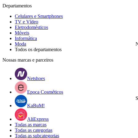
Departamentos
Celulares e Smartphones
TV e Vídeo
Eletrodomésticos
Móveis
Informática
Moda
N
Todos os departamentos
Nossas marcas e parceiros
Netshoes
Epoca Cosméticos
S
KaBuM!
AliExpress
Todas as marcas
Todas as categorias
Todas as subcategorias