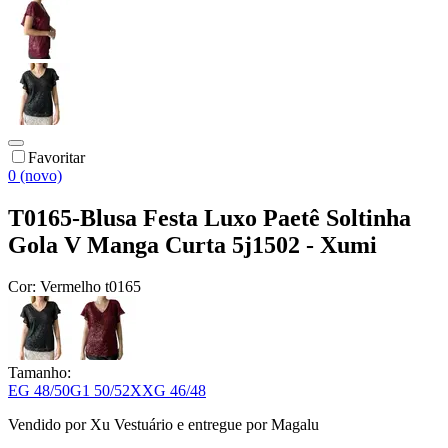
Favoritar
0 (novo)
T0165-Blusa Festa Luxo Paetê Soltinha
Gola V Manga Curta 5j1502 - Xumi
Cor:
Vermelho t0165
Tamanho:
EG 48/50
G1 50/52
XXG 46/48
Vendido por
Xu Vestuário
e entregue por
Magalu