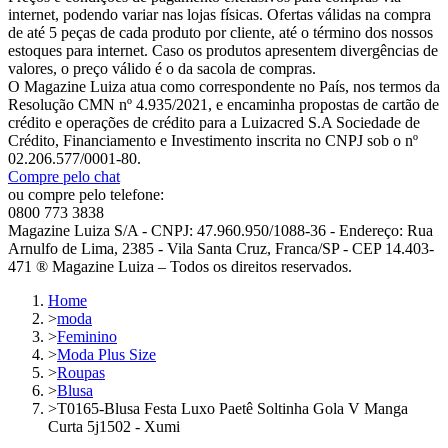
internet, podendo variar nas lojas físicas. Ofertas válidas na compra
de até 5 peças de cada produto por cliente, até o término dos nossos
estoques para internet. Caso os produtos apresentem divergências de
valores, o preço válido é o da sacola de compras.
O Magazine Luiza atua como correspondente no País, nos termos da
Resolução CMN nº 4.935/2021, e encaminha propostas de cartão de
crédito e operações de crédito para a Luizacred S.A Sociedade de
Crédito, Financiamento e Investimento inscrita no CNPJ sob o nº
02.206.577/0001-80.
Compre pelo chat
ou compre pelo telefone:
0800 773 3838
Magazine Luiza S/A - CNPJ: 47.960.950/1088-36 - Endereço: Rua
Arnulfo de Lima, 2385 - Vila Santa Cruz, Franca/SP - CEP 14.403-
471 ® Magazine Luiza – Todos os direitos reservados.
Home
>
moda
>
Feminino
>
Moda Plus Size
>
Roupas
>
Blusa
>
T0165-Blusa Festa Luxo Paetê Soltinha Gola V Manga
Curta 5j1502 - Xumi