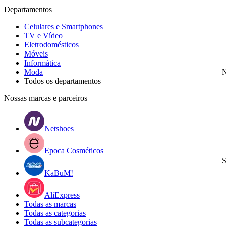
Departamentos
Celulares e Smartphones
TV e Vídeo
Eletrodomésticos
Móveis
Informática
Moda
N
Todos os departamentos
Nossas marcas e parceiros
Netshoes
Epoca Cosméticos
S
KaBuM!
AliExpress
Todas as marcas
Todas as categorias
Todas as subcategorias