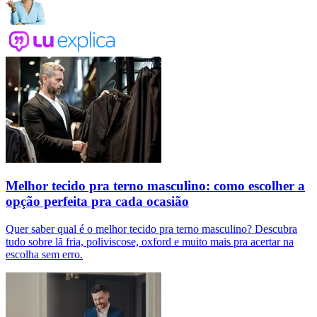
Melhor tecido pra terno masculino: como escolher a
opção perfeita pra cada ocasião
Quer saber qual é o melhor tecido pra terno masculino? Descubra
tudo sobre lã fria, poliviscose, oxford e muito mais pra acertar na
escolha sem erro.