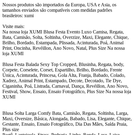
Nossos produtos são importados da Europa, USA e Asia, os
tamanhos enviados são compatíveis com medidas padrões
brasileiros: xumi
Visite mais:
Na nossa loja XUMI Blusa Festa Evento Luxo Camisa, Regata,
Bata, Camisão, Solta, Soltinha, Overzize, Maxi, Elegante, Chique,
Brilho, Bordado, Estampada, Plissada, Acinturada, Poá, Animal
Print, Oncinha, Revéillon, Ano Novo, Natal, Plus Size Na nossa
loja XUMI
Blusa Festa Balada Sexy Top Cropped, Blusinha, Regata, body,
Corpete, Corselete, Corset, Espartilho, Brilho, Bordado, Frente
Única, Acinturada, Princesa, Gola Alta, Franja, Babado, Colado,
Xadrez, Animal Print, Estampado, Decote, Decotado, Tie Dye,
Ciganinha, Poá, Listrada, Carnaval, Dança, Revéillon, Ano Novo,
Festival, Show, Ensaio, Ensaio Fotográfico, Plus Size Na nossa loja
XUMI
Blusa Solta Larga Comfy Bata, Camisão, Regata, Soltinha, Larga,
Maxi, Oversize, Básica, Alongada, Babado, Lisa, Elegante, Chique,
Gestante, Ensaio, Ensaio Fotográfico, Dia Das Mães, Saída Praia,
Plus size
Paetê, Lantejoula, Strass, Pedraria, Linho, Renda, Lese, Laise,