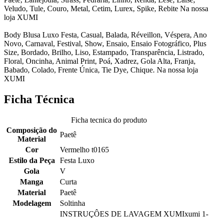
Veludo, Tule, Couro, Metal, Cetim, Lurex, Spike, Rebite Na nossa
loja XUMI
Body Blusa Luxo Festa, Casual, Balada, Réveillon, Véspera, Ano
Novo, Carnaval, Festival, Show, Ensaio, Ensaio Fotográfico, Plus
Size, Bordado, Brilho, Liso, Estampado, Transparência, Listrado,
Floral, Oncinha, Animal Print, Poá, Xadrez, Gola Alta, Franja,
Babado, Colado, Frente Única, Tie Dye, Chique. Na nossa loja
XUMI
Ficha Técnica
Ficha tecnica do produto
Composição do
Paetê
Material
Cor
Vermelho t0165
Estilo da Peça
Festa Luxo
Gola
V
Manga
Curta
Material
Paetê
Modelagem
Soltinha
INSTRUÇÔES DE LAVAGEM XUMIxumi 1-