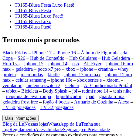
T0165-Blusa Festa Luxo Paetê
T0165-Blusa Festa
T0165-Blusa Luxo Paetê
T0165-Blusa Luxo
T0165-Blusa Paetê
Termos mais procurados
Black Friday
–
iPhone 17
–
iPhone 16
–
Álbum de Figurinhas da
Copa
–
S26
–
Hub de Conteúdo
–
Hub Celulares
–
Hub Geladeira
–
Hub Tvs
–
iphone 15
–
iphone 14
–
ps5
–
Air Fryer
–
iphone 16 pro
max
–
geladeira
–
poco x7 pro
–
xbox
–
iphone
–
creatina
–
whey
protein
–
microondas
–
kindle
–
iphone 17 pro max
–
iphone 15 pro
max
–
celular samsung
–
iphone 16e
–
xbox series s
–
xiaomi
–
ventilador
–
nintendo switch 2
–
Celular
–
Ar Condicionado Portátil
–
tablet
–
Bicicleta
–
Body Splash
–
jbl
–
redmi note 14
–
tenis nike
–
maquina de lavar roupa
–
liquidificador
–
ipad
–
guarda roupa
–
geladeira frost free
–
fogão 4 bocas
–
Armário de Cozinha
–
Alexa
–
TV 50 polegadas
–
TV 32 polegadas
Mais informações
Blog da Lu
Nossas lojas
WhatsApp da Lu
Tenha sua
loja
Regulamento
Acessibilidade
Segurança e Privacidade
Preços e condições de pagamento exclusivos para compras via