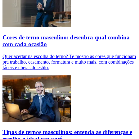
Cores de terno masculino: descubra qual combina
com cada ocasião
Quer acertar na escolha do terno? Te mostro as cores que funcionam
pra trabalho, casamento, formatura e muito mais, com combinações
fáceis e cheias de estilo.
Tipos de ternos masculinos: entenda as diferenças e
escolha o ideal pra você