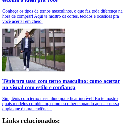
Conheça os tipos de ternos masculinos, o que faz toda diferença na
hora de comprar! Aqui te mostro os cortes, tecidos e ocasiões pra
você acertar em cheio.
Tênis pra usar com terno masculino: como acertar
no visual com estilo e confiança
Sim, tênis com terno masculino pode ficar incrível! Eu te mostro
quais modelos combinam, como escolher e quando apostar nessa
dupla que é pura tendência.
Links relacionados: