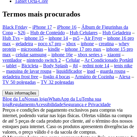
Tablet Octa-Core
Termos mais procurados
Black Friday
–
iPhone 17
–
iPhone 16
–
Álbum de Figurinhas da
Copa
–
S26
–
Hub de Conteúdo
–
Hub Celulares
–
Hub Geladeira
–
Hub Tvs
–
iphone 15
–
iphone 14
–
ps5
–
Air Fryer
–
iphone 16 pro
max
–
geladeira
–
poco x7 pro
–
xbox
–
iphone
–
creatina
–
whey
protein
–
microondas
–
kindle
–
iphone 17 pro max
–
iphone 15 pro
max
–
celular samsung
–
iphone 16e
–
xbox series s
–
xiaomi
–
ventilador
–
nintendo switch 2
–
Celular
–
Ar Condicionado Portátil
–
tablet
–
Bicicleta
–
Body Splash
–
jbl
–
redmi note 14
–
tenis nike
–
maquina de lavar roupa
–
liquidificador
–
ipad
–
guarda roupa
–
geladeira frost free
–
fogão 4 bocas
–
Armário de Cozinha
–
Alexa
–
TV 50 polegadas
–
TV 32 polegadas
Mais informações
Blog da Lu
Nossas lojas
WhatsApp da Lu
Tenha sua
loja
Regulamento
Acessibilidade
Segurança e Privacidade
Preços e condições de pagamento exclusivos para compras via
internet, podendo variar nas lojas físicas. Ofertas válidas na compra
de até 5 peças de cada produto por cliente, até o término dos nossos
estoques para internet. Caso os produtos apresentem divergências de
valores, o preço válido é o da sacola de compras.