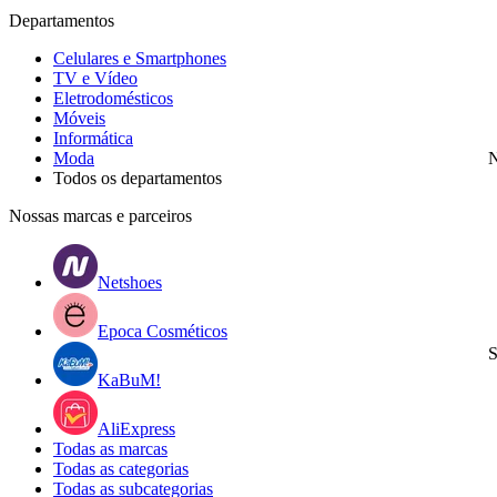
Departamentos
Celulares e Smartphones
TV e Vídeo
Eletrodomésticos
Móveis
Informática
Moda
N
Todos os departamentos
Nossas marcas e parceiros
Netshoes
Epoca Cosméticos
S
KaBuM!
AliExpress
Todas as marcas
Todas as categorias
Todas as subcategorias