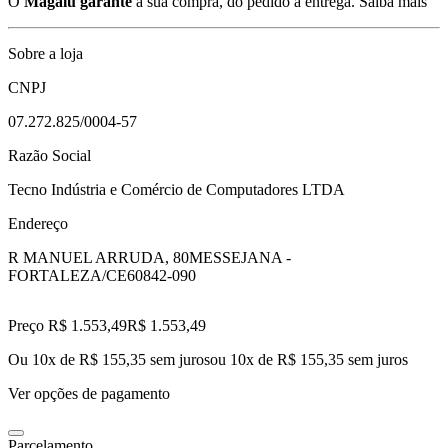
O
Magalu garante
a sua compra, do pedido à entrega.
Saiba mais
Sobre a loja
CNPJ
07.272.825/0004-57
Razão Social
Tecno Indústria e Comércio de Computadores LTDA
Endereço
R MANUEL ARRUDA, 80
MESSEJANA -
FORTALEZA/CE
60842-090
Preço R$ 1.553,49
R$
1.553
,
49
Ou 10x de R$ 155,35 sem juros
ou
10
x de
R$ 155,35
sem juros
Ver opções de pagamento
Parcelamento