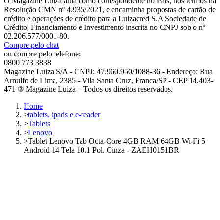
O Magazine Luiza atua como correspondente no País, nos termos da
Resolução CMN nº 4.935/2021, e encaminha propostas de cartão de
crédito e operações de crédito para a Luizacred S.A Sociedade de
Crédito, Financiamento e Investimento inscrita no CNPJ sob o nº
02.206.577/0001-80.
Compre pelo chat
ou compre pelo telefone:
0800 773 3838
Magazine Luiza S/A - CNPJ: 47.960.950/1088-36 - Endereço: Rua
Arnulfo de Lima, 2385 - Vila Santa Cruz, Franca/SP - CEP 14.403-
471 ® Magazine Luiza – Todos os direitos reservados.
Home
>
tablets, ipads e e-reader
>
Tablets
>
Lenovo
>
Tablet Lenovo Tab Octa-Core 4GB RAM 64GB Wi-Fi 5
Android 14 Tela 10.1 Pol. Cinza - ZAEH0151BR