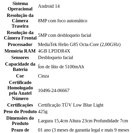
Sistema
Android 14
Operacional
Resolução da
Câmera
8MP com foco automático
Traseira
Resolução da
5MP com desbloqueio facial
Câmera Frontal
Processador
MediaTek Helio G85 Octa-Core (2,00GHz)
Memória RAM
4GB LPDDR4X
Sensores
Desbloqueio facial
Capacidade da
Íon de lítio de 5100mAh
Bateria
Cor
Cinza
Certificado
Homologado
10496-24-06667
pela Anatel
Número
Certificações
Certificação TÜV Low Blue Light
Peso do Produto
425g
Dimensões do
Largura 15,4cm Altura 23cm Profundidade 7cm
Produto
Prazo de
01 ano (3 meses de garantia legal e mais 9 meses