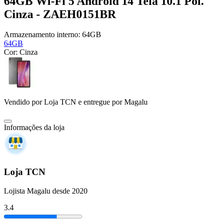
64GB Wi-Fi 5 Android 14 Tela 10.1 Pol.
Cinza - ZAEH0151BR
Armazenamento interno:
64GB
64GB
Cor:
Cinza
Vendido por
Loja TCN
e entregue por
Magalu
Informações da loja
Loja TCN
Lojista Magalu desde 2020
3.4