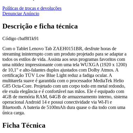
Políticas de trocas e devoluções
Denunciar Anúncio
Descrição e ficha técnica
Código
cbaf8f1k91
Com o Tablet Lenovo Tab ZAEH0151BR, desfrute horas de
streaming ininterrupto com um produto projetado para se adaptar a
todos os estilos de vida. Assista aos seus programas favoritos com
uma nitidez impressionante com uma tela WUXGA (1920 x 1200)
de 10,1" e alto-falantes duplos ajustados com Dolby Atmos. A
certificação TÜV Low Blue Light reduz a fadiga ocular. A
multitarefa suave é garantida com o processador MediaTek Helio
G85 Octa-Core. Projetado com um corpo todo em metal redondo,
ele exala elegância e é confortável nas mãos. Ele é equipado com
4GB de memória RAM, 64GB de armazenamento interno, sistema
operacional Android 14 e possui conectividade via Wi-Fi e
Bluetooth. A bateria de 5100mAh dura quase o dia todo com uma
única carga.
Ficha Técnica