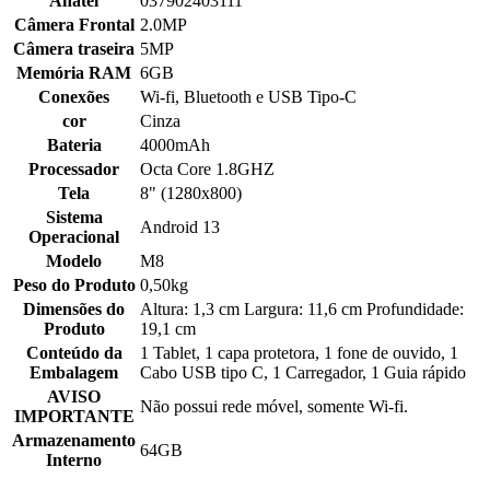
Anatel
037902403111
Câmera Frontal
2.0MP
Câmera traseira
5MP
Memória RAM
6GB
Conexões
Wi-fi, Bluetooth e USB Tipo-C
cor
Cinza
Bateria
4000mAh
Processador
Octa Core 1.8GHZ
Tela
8" (1280x800)
Sistema
Android 13
Operacional
Modelo
M8
Peso do Produto
0,50kg
Dimensões do
Altura: 1,3 cm Largura: 11,6 cm Profundidade:
Produto
19,1 cm
Conteúdo da
1 Tablet, 1 capa protetora, 1 fone de ouvido, 1
Embalagem
Cabo USB tipo C, 1 Carregador, 1 Guia rápido
AVISO
Não possui rede móvel, somente Wi-fi.
IMPORTANTE
Armazenamento
64GB
Interno