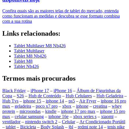
Confira quais são as maiores telas de tablet do mercado, entenda
como funcionam as medidas e descubra se esse formato combina
com a sua rotina
Links relacionados:
Tablet Multilaser M8 Nb426
Tablet Multilaser
Tablet M8 Nb426
Tablet M8
Tablet Nb426
Termos mais procurados
Black Friday
–
iPhone 17
–
iPhone 16
–
Álbum de Figurinhas da
Copa
–
S26
–
Hub de Conteúdo
–
Hub Celulares
–
Hub Geladeira
–
Hub Tvs
–
iphone 15
–
iphone 14
–
ps5
–
Air Fryer
–
iphone 16 pro
max
–
geladeira
–
poco x7 pro
–
xbox
–
iphone
–
creatina
–
whey
protein
–
microondas
–
kindle
–
iphone 17 pro max
–
iphone 15 pro
max
–
celular samsung
–
iphone 16e
–
xbox series s
–
xiaomi
–
ventilador
–
nintendo switch 2
–
Celular
–
Ar Condicionado Portátil
–
tablet
–
Bicicleta
–
Body Splash
–
jbl
–
redmi note 14
–
tenis nike