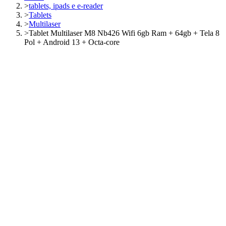
>
tablets, ipads e e-reader
>
Tablets
>
Multilaser
>
Tablet Multilaser M8 Nb426 Wifi 6gb Ram + 64gb + Tela 8
Pol + Android 13 + Octa-core