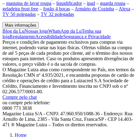
–
maquina de lavar roupa
–
liquidificador
–
ipad
–
guarda roupa
–
geladeira frost free
–
fogão 4 bocas
–
Armário de Cozinha
–
Alexa
–
TV 50 polegadas
–
TV 32 polegadas
Mais informações
Blog da Lu
Nossas lojas
WhatsApp da Lu
Tenha sua
loja
Regulamento
Acessibilidade
Segurança e Privacidade
Preços e condições de pagamento exclusivos para compras via
internet, podendo variar nas lojas físicas. Ofertas válidas na compra
de até 5 peças de cada produto por cliente, até o término dos nossos
estoques para internet. Caso os produtos apresentem divergências de
valores, o preço válido é o da sacola de compras.
O Magazine Luiza atua como correspondente no País, nos termos da
Resolução CMN nº 4.935/2021, e encaminha propostas de cartão de
crédito e operações de crédito para a Luizacred S.A Sociedade de
Crédito, Financiamento e Investimento inscrita no CNPJ sob o nº
02.206.577/0001-80.
Compre pelo chat
ou compre pelo telefone:
0800 773 3838
Magazine Luiza S/A - CNPJ: 47.960.950/1088-36 - Endereço: Rua
Arnulfo de Lima, 2385 - Vila Santa Cruz, Franca/SP - CEP 14.403-
471 ® Magazine Luiza – Todos os direitos reservados.
Home