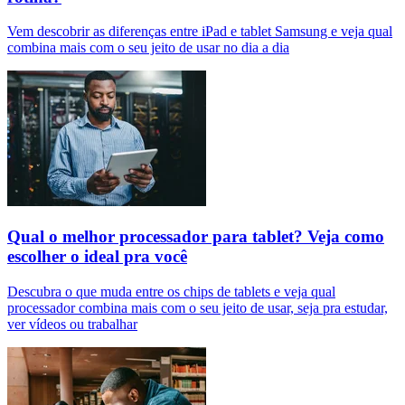
Vem descobrir as diferenças entre iPad e tablet Samsung e veja qual
combina mais com o seu jeito de usar no dia a dia
Qual o melhor processador para tablet? Veja como
escolher o ideal pra você
Descubra o que muda entre os chips de tablets e veja qual
processador combina mais com o seu jeito de usar, seja pra estudar,
ver vídeos ou trabalhar