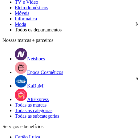
TV e Vídeo
Eletrodomésticos
Móveis
Informática
Moda
N
Todos os departamentos
Nossas marcas e parceiros
Netshoes
Epoca Cosméticos
S
KaBuM!
AliExpress
Todas as marcas
Todas as categorias
Todas as subcategorias
Serviços e benefícios
Cartão Luiza