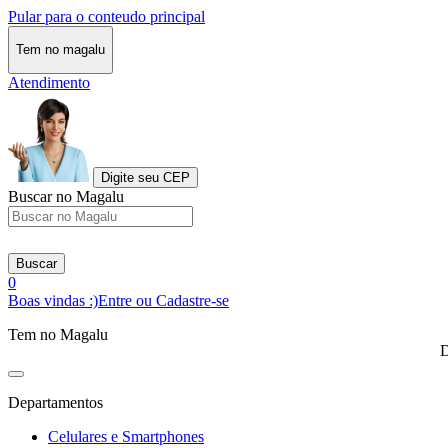
Pular para o conteudo principal
Tem no magalu
Atendimento
Digite seu CEP
Buscar no Magalu
Buscar
0
Boas vindas :)
Entre ou Cadastre-se
Tem no Magalu
D
Departamentos
Celulares e Smartphones