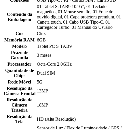
Conexões
USB Tipo-C / P2 / Cartão SIM / Cartão SD
01 Tablet S-TAB9 10.95”, 01 Teclado
magnético, 01 Mouse sem fio, 01 Fone de
Conteúdo da
ouvido digital, 01 Capa protetora premium, 01
Embalagem
Caneta touch, 01 Cabo USB Tipo-C, 01
Carregador Turbo, 01 Manual do Usuário
Cor
Cinza
Memória RAM
6GB
Modelo
Tablet PC S-TAB9
Prazo de
3 meses
Garantia
Processador
Octa-Core 2.0GHz
Quantidade de
Dual SIM
Chips
Rede Móvel
5G
Resolução da
13MP
Câmera Frontal
Resolução da
Câmera
18MP
Traseira
Resolução da
HD (Alta Resolução)
Tela
Sensor de Luz / Flex de Luminosidade / GPS /