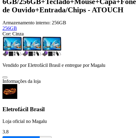
6GB/256GB+Teclado+Mouse+Capa+Fone
de Ouvido+Entrada/Chips - ATOUCH
Armazenamento interno:
256GB
256GB
Cor:
Cinza
Vendido por
Eletrofácil Brasil
e entregue por
Magalu
Informações da loja
Eletrofácil Brasil
Loja oficial no Magalu
3.8