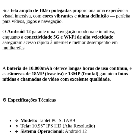
Sua
tela ampla de 10.95 polegadas
proporciona uma experiência
visual imersiva, com
cores vibrantes e ótima definição
— perfeita
para vídeos, jogos e navegação.
O
Android 12
garante uma navegação moderna e intuitiva,
enquanto a
conectividade 5G e Wi-Fi de alta velocidade
asseguram acesso rápido à internet e melhor desempenho em
multitarefas.
A
bateria de 10.000mAh
oferece
longas horas de uso contínuo
, e
as
câmeras de 18MP (traseira)
e
13MP (frontal)
garantem
fotos
nítidas e chamadas de vídeo com excelente qualidade
.
⚙️
Especificações Técnicas
🔹
Modelo:
Tablet PC S-TAB9
🔹
Tela:
10.95” IPS HD (Alta Resolução)
🔹
Sistema Operacional:
Android 12