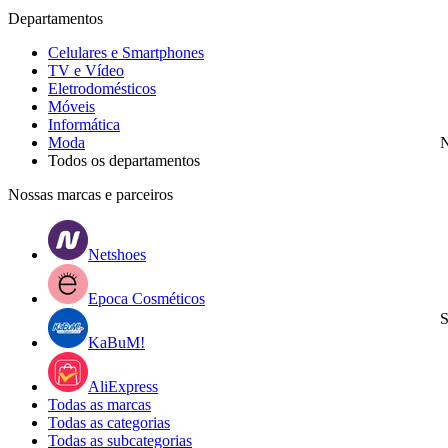
Departamentos
Celulares e Smartphones
TV e Vídeo
Eletrodomésticos
Móveis
Informática
Moda
N
Todos os departamentos
Nossas marcas e parceiros
Netshoes
Epoca Cosméticos
S
KaBuM!
AliExpress
Todas as marcas
Todas as categorias
Todas as subcategorias