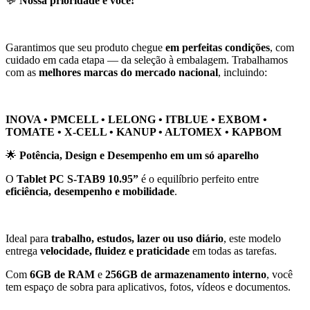
💬
Nossa prioridade é você!
Garantimos que seu produto chegue
em perfeitas condições
, com
cuidado em cada etapa — da seleção à embalagem. Trabalhamos
com as
melhores marcas do mercado nacional
, incluindo:
INOVA • PMCELL • LELONG • ITBLUE • EXBOM •
TOMATE • X-CELL • KANUP • ALTOMEX • KAPBOM
🌟
Potência, Design e Desempenho em um só aparelho
O
Tablet PC S-TAB9 10.95”
é o equilíbrio perfeito entre
eficiência, desempenho e mobilidade
.
Ideal para
trabalho, estudos, lazer ou uso diário
, este modelo
entrega
velocidade, fluidez e praticidade
em todas as tarefas.
Com
6GB de RAM
e
256GB de armazenamento interno
, você
tem espaço de sobra para aplicativos, fotos, vídeos e documentos.