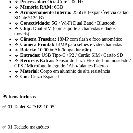
🔹
Processador:
Octa-Core 2.0GHz
🔹
Memória RAM:
6GB
🔹
Armazenamento Interno:
256GB (expansível via cartão
SD até 512GB)
🔹
Conectividade:
5G / Wi-Fi Dual Band / Bluetooth
🔹
Chip:
Dual SIM (com suporte a chamadas e dados
móveis)
🔹
Câmera Traseira:
18MP com flash e foco automático
🔹
Câmera Frontal:
13MP para selfies e videochamadas
🔹
Bateria:
10.000mAh (longa duração)
🔹
Entradas:
USB Tipo-C / P2 / Cartão SIM / Cartão SD
🔹
Recursos Extras:
Sensor de Luz / Flex de Luminosidade /
GPS / Microfone Integrado / Alto-falantes Estéreo
🔹
Material:
Corpo em alumínio de alta resistência
🔹
Cor:
Cinza Espacial
🎁
Itens Inclusos
✅ 01 Tablet S-TAB9 10.95”
✅ 01 Teclado magnético