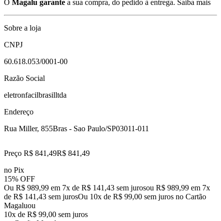
O
Magalu garante
a sua compra, do pedido à entrega.
Saiba mais
Sobre a loja
CNPJ
60.618.053/0001-00
Razão Social
eletronfacilbrasilltda
Endereço
Rua Miller, 855
Bras - Sao Paulo/SP
03011-011
Preço R$ 841,49
R$
841
,
49
no Pix
15% OFF
Ou R$ 989,99 em 7x de R$ 141,43 sem juros
ou
R$ 989,99
em
7
x
de
R$ 141,43
sem juros
Ou 10x de R$ 99,00 sem juros no Cartão
Magalu
ou
10
x de
R$ 99,00
sem juros