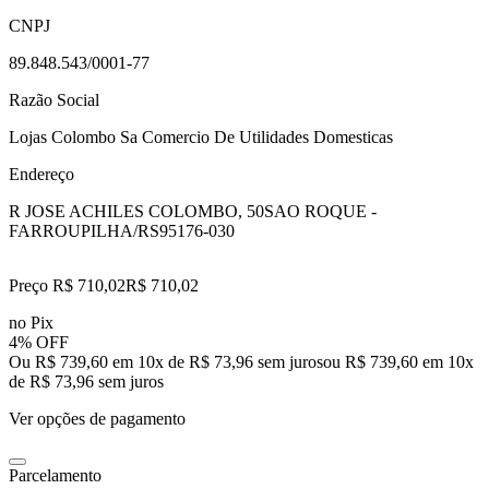
CNPJ
89.848.543/0001-77
Razão Social
Lojas Colombo Sa Comercio De Utilidades Domesticas
Endereço
R JOSE ACHILES COLOMBO, 50
SAO ROQUE -
FARROUPILHA/RS
95176-030
Preço R$ 710,02
R$
710
,
02
no Pix
4% OFF
Ou R$ 739,60 em 10x de R$ 73,96 sem juros
ou
R$ 739,60
em
10
x
de
R$ 73,96
sem juros
Ver opções de pagamento
Parcelamento