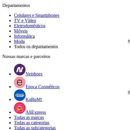
Departamentos
Celulares e Smartphones
TV e Vídeo
Eletrodomésticos
Móveis
Informática
Moda
N
Todos os departamentos
Nossas marcas e parceiros
Netshoes
Epoca Cosméticos
S
KaBuM!
AliExpress
Todas as marcas
Todas as categorias
Todas as subcategorias