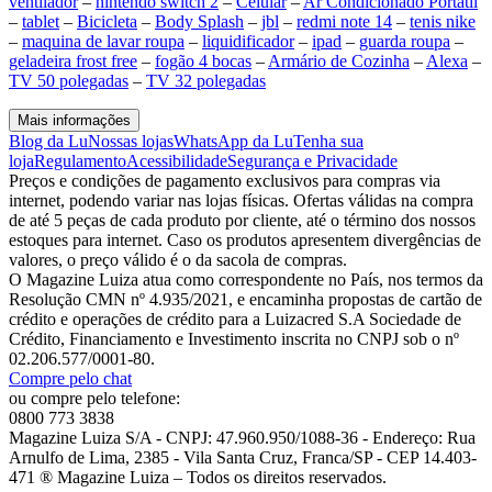
ventilador
–
nintendo switch 2
–
Celular
–
Ar Condicionado Portátil
–
tablet
–
Bicicleta
–
Body Splash
–
jbl
–
redmi note 14
–
tenis nike
–
maquina de lavar roupa
–
liquidificador
–
ipad
–
guarda roupa
–
geladeira frost free
–
fogão 4 bocas
–
Armário de Cozinha
–
Alexa
–
TV 50 polegadas
–
TV 32 polegadas
Mais informações
Blog da Lu
Nossas lojas
WhatsApp da Lu
Tenha sua
loja
Regulamento
Acessibilidade
Segurança e Privacidade
Preços e condições de pagamento exclusivos para compras via
internet, podendo variar nas lojas físicas. Ofertas válidas na compra
de até 5 peças de cada produto por cliente, até o término dos nossos
estoques para internet. Caso os produtos apresentem divergências de
valores, o preço válido é o da sacola de compras.
O Magazine Luiza atua como correspondente no País, nos termos da
Resolução CMN nº 4.935/2021, e encaminha propostas de cartão de
crédito e operações de crédito para a Luizacred S.A Sociedade de
Crédito, Financiamento e Investimento inscrita no CNPJ sob o nº
02.206.577/0001-80.
Compre pelo chat
ou compre pelo telefone:
0800 773 3838
Magazine Luiza S/A - CNPJ: 47.960.950/1088-36 - Endereço: Rua
Arnulfo de Lima, 2385 - Vila Santa Cruz, Franca/SP - CEP 14.403-
471 ® Magazine Luiza – Todos os direitos reservados.