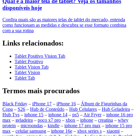
Qual é a maior tela de tablet? Veja os tamanhos
disponíveis hoje
Confira quais são as maiores telas de tablet do mercado, entenda
como funcionam as medidas e descubra se esse formato combina
com a sua rotina
Links relacionados:
Tablet Positivo Vision Tab
Tablet Positivo
Tablet Vision Tab
Tablet Vision
Tablet Tab
Termos mais procurados
Black Friday
–
iPhone 17
–
iPhone 16
–
Álbum de Figurinhas da
Copa
–
S26
–
Hub de Conteúdo
–
Hub Celulares
–
Hub Geladeira
–
Hub Tvs
–
iphone 15
–
iphone 14
–
ps5
–
Air Fryer
–
iphone 16 pro
max
–
geladeira
–
poco x7 pro
–
xbox
–
iphone
–
creatina
–
whey
protein
–
microondas
–
kindle
–
iphone 17 pro max
–
iphone 15 pro
max
–
celular samsung
–
iphone 16e
–
xbox series s
–
xiaomi
–