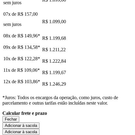
sem juros
07x de
R$ 157,00
R$ 1.099,00
sem juros
08x de
R$ 149,96
*
R$ 1.199,68
09x de
R$ 134,58
*
R$ 1.211,22
10x de
R$ 122,28
*
R$ 1.222,84
11x de
R$ 109,06
*
R$ 1.199,67
12x de
R$ 103,86
*
R$ 1.246,29
*Juros: Todos os encargos da operação, como juros, custo de
parcelamento e outras tarifas estão incluídas neste valor.
Calcular frete e prazo
Fechar
Adicionar à sacola
Adicionar à sacola