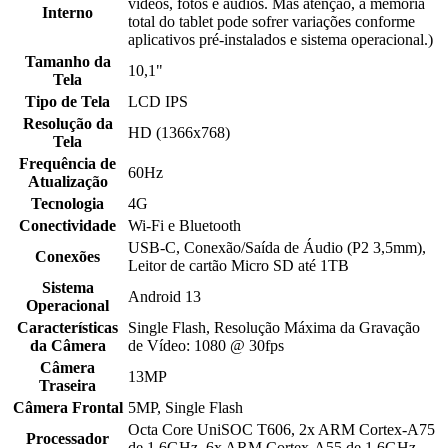
vídeos, fotos e áudios. Mas atenção, a memória
Interno
total do tablet pode sofrer variações conforme
aplicativos pré-instalados e sistema operacional.)
Tamanho da
10,1"
Tela
Tipo de Tela
LCD IPS
Resolução da
HD (1366x768)
Tela
Frequência de
60Hz
Atualização
Tecnologia
4G
Conectividade
Wi-Fi e Bluetooth
USB-C, Conexão/Saída de Áudio (P2 3,5mm),
Conexões
Leitor de cartão Micro SD até 1TB
Sistema
Android 13
Operacional
Características
Single Flash, Resolução Máxima da Gravação
da Câmera
de Vídeo: 1080 @ 30fps
Câmera
13MP
Traseira
Câmera Frontal
5MP, Single Flash
Octa Core UniSOC T606, 2x ARM Cortex-A75
Processador
de 1.6GHz, 6x ARM Cortex-A55 de 1.6GHz