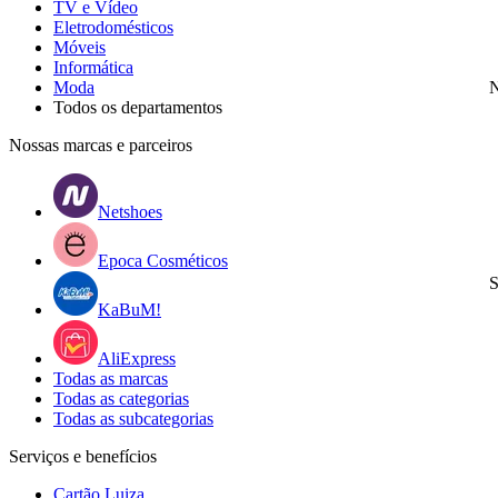
TV e Vídeo
Eletrodomésticos
Móveis
Informática
Moda
N
Todos os departamentos
Nossas marcas e parceiros
Netshoes
Epoca Cosméticos
S
KaBuM!
AliExpress
Todas as marcas
Todas as categorias
Todas as subcategorias
Serviços e benefícios
Cartão Luiza