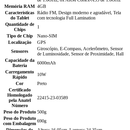
Memória RAM
4GB
Características
Rádio FM, Design moderno e agradável, Tela
do Tablet
com tecnologia Full Lamination
Quantidade de
1
Chips
Tipo de Chip
Nano-SIM
Localização
GPS
Giroscópio, E-Compass, Acelerômetro, Sensor
Sensores
de Luminosidade, Sensor de Proximidade, Hall
Capacidade da
6000mAh
Bateria
Carregamento
10W
Rápido
Cor
Preto
Certificado
Homologado
22415-23-03589
pela Anatel
Número
Peso do Produto
500g
Peso do Produto
690g
com Embalagem
Dimensões do
Altura: 16,05cm, Largura: 24,35cm,