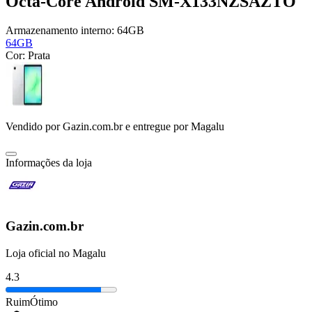
Octa-Core Android SM-X133NZSAZTO
Armazenamento interno:
64GB
64GB
Cor:
Prata
Vendido por
Gazin.com.br
e entregue por
Magalu
Informações da loja
Gazin.com.br
Loja oficial no Magalu
4.3
Ruim
Ótimo