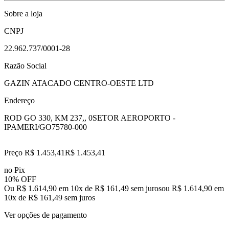
Sobre a loja
CNPJ
22.962.737/0001-28
Razão Social
GAZIN ATACADO CENTRO-OESTE LTD
Endereço
ROD GO 330, KM 237,, 0
SETOR AEROPORTO -
IPAMERI/GO
75780-000
Preço R$ 1.453,41
R$
1.453
,
41
no Pix
10% OFF
Ou R$ 1.614,90 em 10x de R$ 161,49 sem juros
ou
R$ 1.614,90
em
10
x de
R$ 161,49
sem juros
Ver opções de pagamento