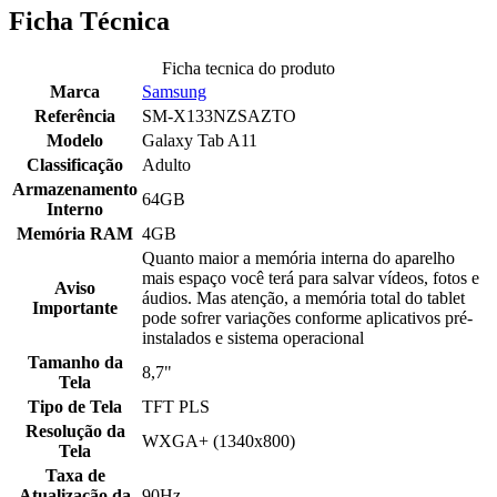
Ficha Técnica
Ficha tecnica do produto
Marca
Samsung
Referência
SM-X133NZSAZTO
Modelo
Galaxy Tab A11
Classificação
Adulto
Armazenamento
64GB
Interno
Memória RAM
4GB
Quanto maior a memória interna do aparelho
mais espaço você terá para salvar vídeos, fotos e
Aviso
áudios. Mas atenção, a memória total do tablet
Importante
pode sofrer variações conforme aplicativos pré-
instalados e sistema operacional
Tamanho da
8,7"
Tela
Tipo de Tela
TFT PLS
Resolução da
WXGA+ (1340x800)
Tela
Taxa de
Atualização da
90Hz