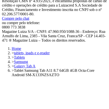
Resolução CMN nº 4.935/2021, e encaminha propostas de cartão de
crédito e operações de crédito para a Luizacred S.A Sociedade de
Crédito, Financiamento e Investimento inscrita no CNPJ sob o nº
02.206.577/0001-80.
Compre pelo chat
ou compre pelo telefone:
0800 773 3838
Magazine Luiza S/A - CNPJ: 47.960.950/1088-36 - Endereço: Rua
Arnulfo de Lima, 2385 - Vila Santa Cruz, Franca/SP - CEP 14.403-
471 ® Magazine Luiza – Todos os direitos reservados.
Home
>
tablets, ipads e e-reader
>
Tablets
>
Samsung
>
Galaxy Tab A
>
Tablet Samsung Tab A11 8.7 64GB 4GB Octa-Core
Android SM-X133NZSAZTO