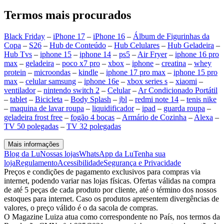
Termos mais procurados
Black Friday
–
iPhone 17
–
iPhone 16
–
Álbum de Figurinhas da
Copa
–
S26
–
Hub de Conteúdo
–
Hub Celulares
–
Hub Geladeira
–
Hub Tvs
–
iphone 15
–
iphone 14
–
ps5
–
Air Fryer
–
iphone 16 pro
max
–
geladeira
–
poco x7 pro
–
xbox
–
iphone
–
creatina
–
whey
protein
–
microondas
–
kindle
–
iphone 17 pro max
–
iphone 15 pro
max
–
celular samsung
–
iphone 16e
–
xbox series s
–
xiaomi
–
ventilador
–
nintendo switch 2
–
Celular
–
Ar Condicionado Portátil
–
tablet
–
Bicicleta
–
Body Splash
–
jbl
–
redmi note 14
–
tenis nike
–
maquina de lavar roupa
–
liquidificador
–
ipad
–
guarda roupa
–
geladeira frost free
–
fogão 4 bocas
–
Armário de Cozinha
–
Alexa
–
TV 50 polegadas
–
TV 32 polegadas
Mais informações
Blog da Lu
Nossas lojas
WhatsApp da Lu
Tenha sua
loja
Regulamento
Acessibilidade
Segurança e Privacidade
Preços e condições de pagamento exclusivos para compras via
internet, podendo variar nas lojas físicas. Ofertas válidas na compra
de até 5 peças de cada produto por cliente, até o término dos nossos
estoques para internet. Caso os produtos apresentem divergências de
valores, o preço válido é o da sacola de compras.
O Magazine Luiza atua como correspondente no País, nos termos da