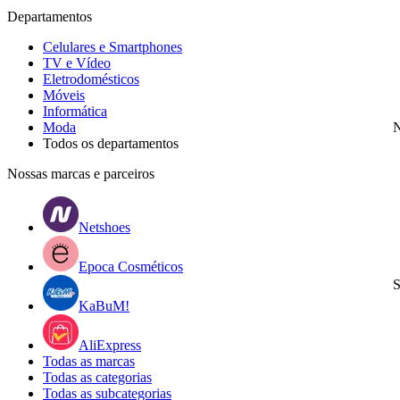
Departamentos
Celulares e Smartphones
TV e Vídeo
Eletrodomésticos
Móveis
Informática
Moda
N
Todos os departamentos
Nossas marcas e parceiros
Netshoes
Epoca Cosméticos
S
KaBuM!
AliExpress
Todas as marcas
Todas as categorias
Todas as subcategorias