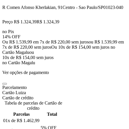
R Comen Afonso Kherlakian, 91
Centro - Sao Paulo/SP
01023-040
Preço R$ 1.324,39
R$
1.324
,
39
no Pix
14% OFF
Ou R$ 1.539,99 em 7x de R$ 220,00 sem juros
ou
R$ 1.539,99
em
7
x de
R$ 220,00
sem juros
Ou 10x de R$ 154,00 sem juros no
Cartão Magalu
ou
10
x de
R$ 154,00
sem juros
no Cartão Magalu
Ver opções de pagamento
Parcelamento
Cartão Luiza
Cartão de crédito
Tabela de parcelas de Cartão de
crédito
Parcelas
Total
01x de
R$ 1.462,99
5
% OFF