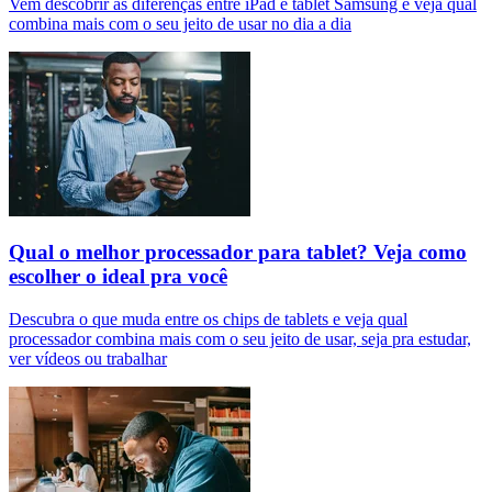
Vem descobrir as diferenças entre iPad e tablet Samsung e veja qual
combina mais com o seu jeito de usar no dia a dia
Qual o melhor processador para tablet? Veja como
escolher o ideal pra você
Descubra o que muda entre os chips de tablets e veja qual
processador combina mais com o seu jeito de usar, seja pra estudar,
ver vídeos ou trabalhar