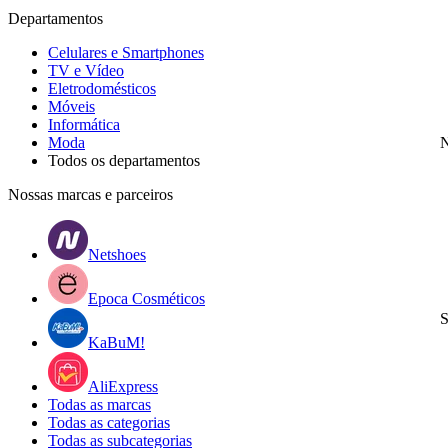
Departamentos
Celulares e Smartphones
TV e Vídeo
Eletrodomésticos
Móveis
Informática
Moda
N
Todos os departamentos
Nossas marcas e parceiros
Netshoes
Epoca Cosméticos
S
KaBuM!
AliExpress
Todas as marcas
Todas as categorias
Todas as subcategorias