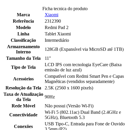
Ficha tecnica do produto
Marca
Xiaomi
Referência
2312390
Modelo
Redmi Pad 2
Linha
Tablet Xiaomi
Classificação
Intermediário
Armazenamento
128GB (Expansível via MicroSD até 1TB)
Interno
Tamanho da Tela
11"
LCD IPS com tecnologia EyeCare (Baixa
Tipo de Tela
emissão de luz azul)
Compatível com Redmi Smart Pen e Capas
Acessórios
Magnéticas (vendidos separadamente)
Resolução da Tela
2.5K (2560 x 1600 pixels)
Taxa de Atualização
90Hz
da Tela
Rede Móvel
Não possui (Versão Wi-Fi)
Wi-Fi 5 (802.11ac) Dual Band (2.4GHz e
Conectividade
5GHz), Bluetooth 5.3
USB Tipo-C, Entrada para Fone de Ouvido
Conexões
3.5mm (P2)