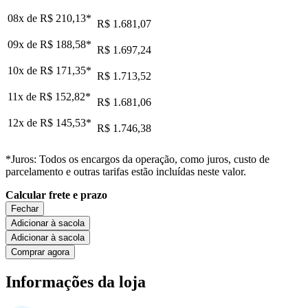
08x de
R$ 210,13
*
R$ 1.681,07
09x de
R$ 188,58
*
R$ 1.697,24
10x de
R$ 171,35
*
R$ 1.713,52
11x de
R$ 152,82
*
R$ 1.681,06
12x de
R$ 145,53
*
R$ 1.746,38
*Juros: Todos os encargos da operação, como juros, custo de
parcelamento e outras tarifas estão incluídas neste valor.
Calcular frete e prazo
Fechar
Adicionar à sacola
Adicionar à sacola
Comprar agora
Informações da loja