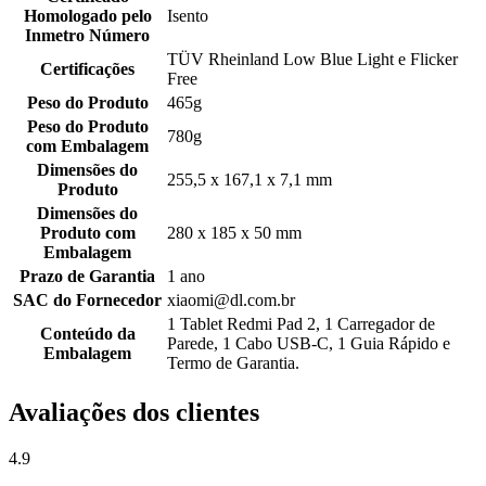
Homologado pelo
Isento
Inmetro Número
TÜV Rheinland Low Blue Light e Flicker
Certificações
Free
Peso do Produto
465g
Peso do Produto
780g
com Embalagem
Dimensões do
255,5 x 167,1 x 7,1 mm
Produto
Dimensões do
Produto com
280 x 185 x 50 mm
Embalagem
Prazo de Garantia
1 ano
SAC do Fornecedor
xiaomi@dl.com.br
1 Tablet Redmi Pad 2, 1 Carregador de
Conteúdo da
Parede, 1 Cabo USB-C, 1 Guia Rápido e
Embalagem
Termo de Garantia.
Avaliações dos clientes
4.9