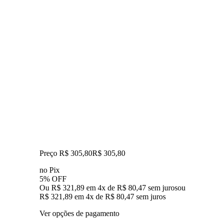
Preço R$ 305,80
R$
305
,
80
no Pix
5% OFF
Ou R$ 321,89 em 4x de R$ 80,47 sem juros
ou
R$ 321,89
em
4
x de
R$ 80,47
sem juros
Ver opções de pagamento