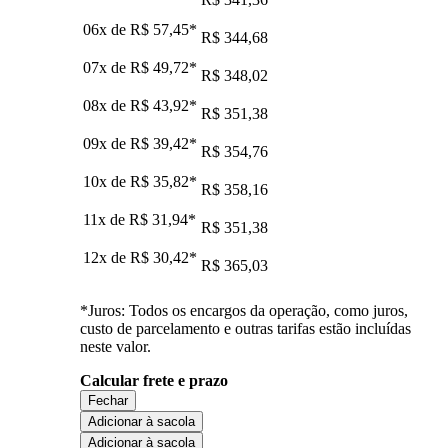
06x de
R$ 57,45
*
R$ 344,68
07x de
R$ 49,72
*
R$ 348,02
08x de
R$ 43,92
*
R$ 351,38
09x de
R$ 39,42
*
R$ 354,76
10x de
R$ 35,82
*
R$ 358,16
11x de
R$ 31,94
*
R$ 351,38
12x de
R$ 30,42
*
R$ 365,03
*Juros: Todos os encargos da operação, como juros,
custo de parcelamento e outras tarifas estão incluídas
neste valor.
Calcular frete e prazo
Fechar
Adicionar à sacola
Adicionar à sacola