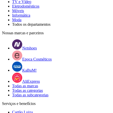
TV e Vídeo
Eletrodomésticos
Móveis
Informática
Moda
Todos os departamentos
Nossas marcas e parceiros
Netshoes
Epoca Cosméticos
KaBuM!
AliExpress
Todas as marcas
Todas as categorias
Todas as subcategorias
Serviços e benefícios
Cartão Luiza