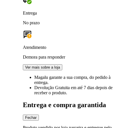
Entrega
No prazo
Atendimento
Demora para responder
Ver mais sobre a loja
Magalu garante
a sua compra, do pedido à
entrega.
Devolução Gratuita
em até 7 dias depois de
receber o produto.
Entrega e compra garantida
Fechar
Produto vendido por loja parceira e entregue pelo