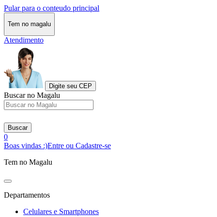
Pular para o conteudo principal
Tem no magalu
Atendimento
Digite seu CEP
Buscar no Magalu
Buscar
0
Boas vindas :)
Entre ou Cadastre-se
Tem no Magalu
Departamentos
Celulares e Smartphones