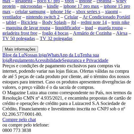
max
–
geladeira
–
poco x7 pro
–
xbox
–
iphone
–
creatina
–
whey
protein
–
microondas
–
kindle
–
iphone 17 pro max
–
iphone 15 pro
max
–
celular samsung
–
iphone 16e
–
xbox series s
–
xiaomi
–
ventilador
–
nintendo switch 2
–
Celular
–
Ar Condicionado Portátil
–
tablet
–
Bicicleta
–
Body Splash
–
jbl
–
redmi note 14
–
tenis nike
–
maquina de lavar roupa
–
liquidificador
–
ipad
–
guarda roupa
–
geladeira frost free
–
fogão 4 bocas
–
Armário de Cozinha
–
Alexa
–
TV 50 polegadas
–
TV 32 polegadas
Mais informações
Blog da Lu
Nossas lojas
WhatsApp da Lu
Tenha sua
loja
Regulamento
Acessibilidade
Segurança e Privacidade
Preços e condições de pagamento exclusivos para compras via
internet, podendo variar nas lojas físicas. Ofertas válidas na compra
de até 5 peças de cada produto por cliente, até o término dos nossos
estoques para internet. Caso os produtos apresentem divergências de
valores, o preço válido é o da sacola de compras.
O Magazine Luiza atua como correspondente no País, nos termos da
Resolução CMN nº 4.935/2021, e encaminha propostas de cartão de
crédito e operações de crédito para a Luizacred S.A Sociedade de
Crédito, Financiamento e Investimento inscrita no CNPJ sob o nº
02.206.577/0001-80.
Compre pelo chat
ou compre pelo telefone:
0800 773 3838