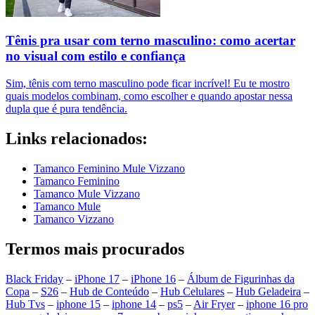
Tênis pra usar com terno masculino: como acertar
no visual com estilo e confiança
Sim, tênis com terno masculino pode ficar incrível! Eu te mostro
quais modelos combinam, como escolher e quando apostar nessa
dupla que é pura tendência.
Links relacionados:
Tamanco Feminino Mule Vizzano
Tamanco Feminino
Tamanco Mule Vizzano
Tamanco Mule
Tamanco Vizzano
Termos mais procurados
Black Friday
–
iPhone 17
–
iPhone 16
–
Álbum de Figurinhas da
Copa
–
S26
–
Hub de Conteúdo
–
Hub Celulares
–
Hub Geladeira
–
Hub Tvs
–
iphone 15
–
iphone 14
–
ps5
–
Air Fryer
–
iphone 16 pro