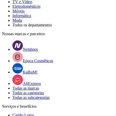
TV e Vídeo
Eletrodomésticos
Móveis
Informática
Moda
Todos os departamentos
Nossas marcas e parceiros
Netshoes
Epoca Cosméticos
KaBuM!
AliExpress
Todas as marcas
Todas as categorias
Todas as subcategorias
Serviços e benefícios
Cartão Luiza