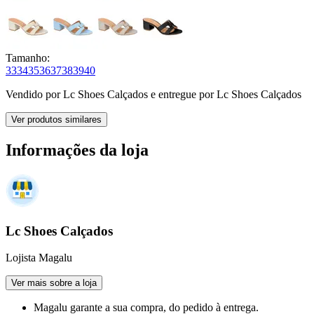
Tamanho:
33
34
35
36
37
38
39
40
Vendido por
Lc Shoes Calçados
e entregue por
Lc Shoes Calçados
Ver produtos similares
Informações da loja
Lc Shoes Calçados
Lojista Magalu
Ver mais sobre a loja
Magalu garante
a sua compra, do pedido à entrega.