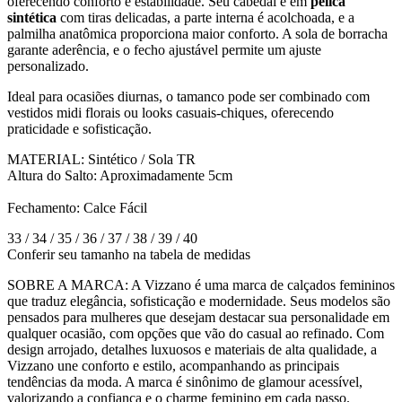
oferecendo conforto e estabilidade. Seu cabedal é em
pelica
sintética
com tiras delicadas, a parte interna é acolchoada, e a
palmilha anatômica proporciona maior conforto. A sola de borracha
garante aderência, e o fecho ajustável permite um ajuste
personalizado.
Ideal para ocasiões diurnas, o tamanco pode ser combinado com
vestidos midi florais ou looks casuais-chiques, oferecendo
praticidade e sofisticação.
MATERIAL: Sintético / Sola TR
Altura do Salto: Aproximadamente 5cm
Fechamento: Calce Fácil
33 / 34 / 35 / 36 / 37 / 38 / 39 / 40
Conferir seu tamanho na tabela de medidas
SOBRE A MARCA: A Vizzano é uma marca de calçados femininos
que traduz elegância, sofisticação e modernidade. Seus modelos são
pensados para mulheres que desejam destacar sua personalidade em
qualquer ocasião, com opções que vão do casual ao refinado. Com
design arrojado, detalhes luxuosos e materiais de alta qualidade, a
Vizzano une conforto e estilo, acompanhando as principais
tendências da moda. A marca é sinônimo de glamour acessível,
valorizando a confiança e o charme feminino em cada passo.