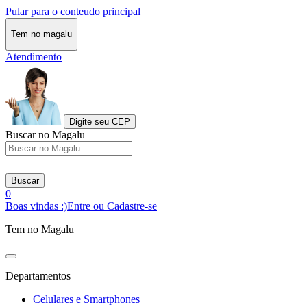
Pular para o conteudo principal
Tem no magalu
Atendimento
Digite seu CEP
Buscar no Magalu
Buscar
0
Boas vindas :)
Entre ou Cadastre-se
Tem no Magalu
Departamentos
Celulares e Smartphones