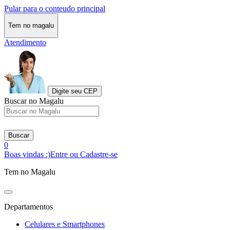
Pular para o conteudo principal
Tem no magalu
Atendimento
Digite seu CEP
Buscar no Magalu
Buscar
0
Boas vindas :)
Entre ou Cadastre-se
Tem no Magalu
Departamentos
Celulares e Smartphones