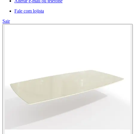
Alterar e-mail ou telefone
Fale com lojista
Sair