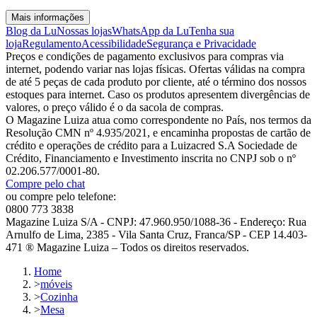
Mais informações
Blog da Lu
Nossas lojas
WhatsApp da Lu
Tenha sua
loja
Regulamento
Acessibilidade
Segurança e Privacidade
Preços e condições de pagamento exclusivos para compras via
internet, podendo variar nas lojas físicas. Ofertas válidas na compra
de até 5 peças de cada produto por cliente, até o término dos nossos
estoques para internet. Caso os produtos apresentem divergências de
valores, o preço válido é o da sacola de compras.
O Magazine Luiza atua como correspondente no País, nos termos da
Resolução CMN nº 4.935/2021, e encaminha propostas de cartão de
crédito e operações de crédito para a Luizacred S.A Sociedade de
Crédito, Financiamento e Investimento inscrita no CNPJ sob o nº
02.206.577/0001-80.
Compre pelo chat
ou compre pelo telefone:
0800 773 3838
Magazine Luiza S/A - CNPJ: 47.960.950/1088-36 - Endereço: Rua
Arnulfo de Lima, 2385 - Vila Santa Cruz, Franca/SP - CEP 14.403-
471 ® Magazine Luiza – Todos os direitos reservados.
Home
>
móveis
>
Cozinha
>
Mesa