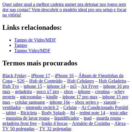
Quer saber qual a melhor cadeira gamer pra detonar nos jogos sem
dor nas costas? Vem descobrir o modelo ideal pro seu setup e focar
na vitória!
Links relacionados:
Tampo de Vidro/MDF
Tampo
Tampo Vidro/MDF
Termos mais procurados
Black Friday
–
iPhone 17
–
iPhone 16
–
Álbum de Figurinhas da
Copa
–
S26
–
Hub de Conteúdo
–
Hub Celulares
–
Hub Geladeira
–
Hub Tvs
–
iphone 15
–
iphone 14
–
ps5
–
Air Fryer
–
iphone 16 pro
max
–
geladeira
–
poco x7 pro
–
xbox
–
iphone
–
creatina
–
whey
protein
–
microondas
–
kindle
–
iphone 17 pro max
–
iphone 15 pro
max
–
celular samsung
–
iphone 16e
–
xbox series s
–
xiaomi
–
ventilador
–
nintendo switch 2
–
Celular
–
Ar Condicionado Portátil
–
tablet
–
Bicicleta
–
Body Splash
–
jbl
–
redmi note 14
–
tenis nike
–
maquina de lavar roupa
–
liquidificador
–
ipad
–
guarda roupa
–
geladeira frost free
–
fogão 4 bocas
–
Armário de Cozinha
–
Alexa
–
TV 50 polegadas
–
TV 32 polegadas