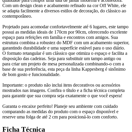
qualidade para compor uma sala de jantar moderna e acolhedora.
Com um design clean e acabamento refinado na cor Off White, ele
se adapta facilmente a diversos estilos de decoração, do clássico ao
contemporâneo.
Projetado para acomodar confortavelmente até 6 lugares, este tampo
possui as medidas ideais de 170cm por 90cm, oferecendo excelente
espaço para refeições em família e encontros com amigos. Sua
estrutura combina a robustez do MDF com um acabamento superior,
garantindo durabilidade e uma superfície estável para o uso diário.
O formato retangular é um clássico que otimiza o espaço e facilita a
disposição das cadeiras. Seja para substituir um tampo antigo ou
para criar um projeto de mesa personalizada combinando-o com a
base de sua preferência, esta peça da linha Kappesberg é sinônimo
de bom gosto e funcionalidade.
Importante: o produto não inclui itens decorativos ou acessórios
mostrados nas imagens. Confira o título e a ficha técnica completa
para garantir que sua compra seja exatamente o que você espera!
Garanta o encaixe perfeito! Planeje seu ambiente com cuidado
comparando as medidas do produto com o espaço disponível e
reserve uma folga de até 2 cm para posicioná-lo com conforto.
Ficha Técnica