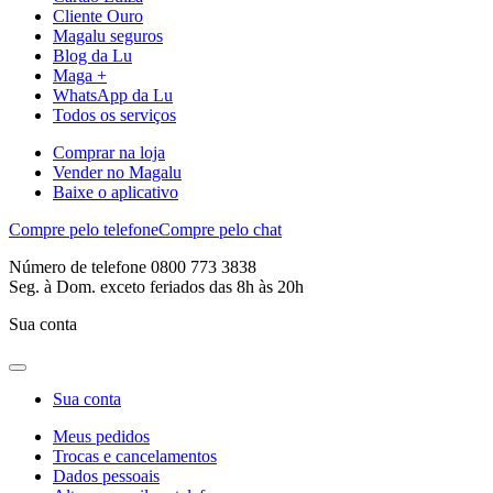
Cliente Ouro
Magalu seguros
Blog da Lu
Maga +
WhatsApp da Lu
Todos os serviços
Comprar na loja
Vender no Magalu
Baixe o aplicativo
Compre pelo telefone
Compre pelo chat
Número de telefone 0800 773 3838
Seg. à Dom. exceto feriados das 8h às 20h
Sua conta
Sua conta
Meus pedidos
Trocas e cancelamentos
Dados pessoais