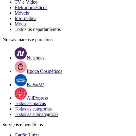
TV e Vídeo
Eletrodomésticos
Móveis
Informática
Moda
Todos os departamentos
Nossas marcas e parceiros
Netshoes
Epoca Cosméticos
KaBuM!
AliExpress
Todas as marcas
Todas as categorias
Todas as subcategorias
Serviços e benefícios
Cartão Luiza