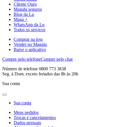
Cliente Ouro
Magalu seguros
Blog da Lu
Maga +
WhatsApp da Lu
Todos os serviços
Comprar na loja
Vender no Magalu
Baixe o aplicativo
Compre pelo telefone
Compre pelo chat
Número de telefone 0800 773 3838
Seg. à Dom. exceto feriados das 8h às 20h
Sua conta
Sua conta
Meus pedidos
Trocas e cancelamentos
Dados pessoais