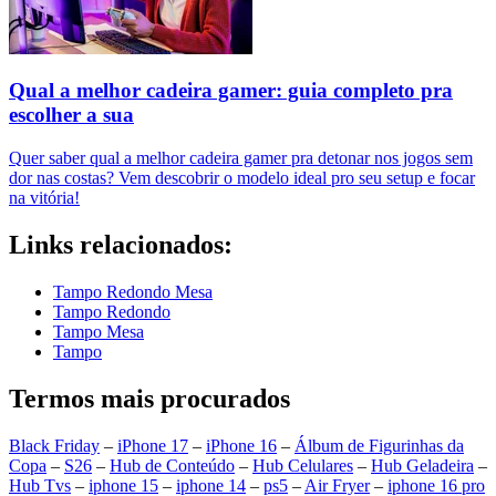
Qual a melhor cadeira gamer: guia completo pra
escolher a sua
Quer saber qual a melhor cadeira gamer pra detonar nos jogos sem
dor nas costas? Vem descobrir o modelo ideal pro seu setup e focar
na vitória!
Links relacionados:
Tampo Redondo Mesa
Tampo Redondo
Tampo Mesa
Tampo
Termos mais procurados
Black Friday
–
iPhone 17
–
iPhone 16
–
Álbum de Figurinhas da
Copa
–
S26
–
Hub de Conteúdo
–
Hub Celulares
–
Hub Geladeira
–
Hub Tvs
–
iphone 15
–
iphone 14
–
ps5
–
Air Fryer
–
iphone 16 pro