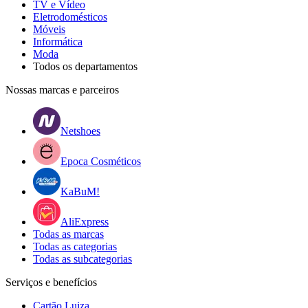
TV e Vídeo
Eletrodomésticos
Móveis
Informática
Moda
Todos os departamentos
Nossas marcas e parceiros
Netshoes
Epoca Cosméticos
KaBuM!
AliExpress
Todas as marcas
Todas as categorias
Todas as subcategorias
Serviços e benefícios
Cartão Luiza