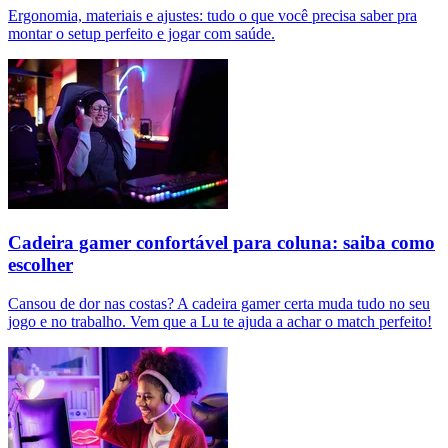
Ergonomia, materiais e ajustes: tudo o que você precisa saber pra
montar o setup perfeito e jogar com saúde.
Cadeira gamer confortável para coluna: saiba como
escolher
Cansou de dor nas costas? A cadeira gamer certa muda tudo no seu
jogo e no trabalho. Vem que a Lu te ajuda a achar o match perfeito!