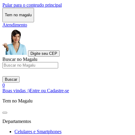
Pular para o conteudo principal
Tem no magalu
Atendimento
Digite seu CEP
Buscar no Magalu
Buscar
0
Boas vindas :)
Entre ou Cadastre-se
Tem no Magalu
Departamentos
Celulares e Smartphones