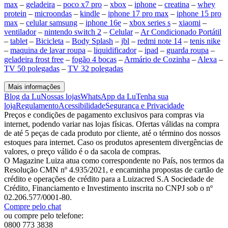
max
–
geladeira
–
poco x7 pro
–
xbox
–
iphone
–
creatina
–
whey
protein
–
microondas
–
kindle
–
iphone 17 pro max
–
iphone 15 pro
max
–
celular samsung
–
iphone 16e
–
xbox series s
–
xiaomi
–
ventilador
–
nintendo switch 2
–
Celular
–
Ar Condicionado Portátil
–
tablet
–
Bicicleta
–
Body Splash
–
jbl
–
redmi note 14
–
tenis nike
–
maquina de lavar roupa
–
liquidificador
–
ipad
–
guarda roupa
–
geladeira frost free
–
fogão 4 bocas
–
Armário de Cozinha
–
Alexa
–
TV 50 polegadas
–
TV 32 polegadas
Mais informações
Blog da Lu
Nossas lojas
WhatsApp da Lu
Tenha sua
loja
Regulamento
Acessibilidade
Segurança e Privacidade
Preços e condições de pagamento exclusivos para compras via
internet, podendo variar nas lojas físicas. Ofertas válidas na compra
de até 5 peças de cada produto por cliente, até o término dos nossos
estoques para internet. Caso os produtos apresentem divergências de
valores, o preço válido é o da sacola de compras.
O Magazine Luiza atua como correspondente no País, nos termos da
Resolução CMN nº 4.935/2021, e encaminha propostas de cartão de
crédito e operações de crédito para a Luizacred S.A Sociedade de
Crédito, Financiamento e Investimento inscrita no CNPJ sob o nº
02.206.577/0001-80.
Compre pelo chat
ou compre pelo telefone:
0800 773 3838