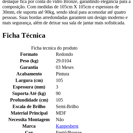
destaque fica por conta do vidro Bronze, garantindo elegância para a
composição. Com medidas de 105cm X 105cm e espessura de
30mm, ele suporta até 90kg, sendo ideal para acomodar até quatro
pessoas. Suas bordas arredondadas garantem um design moderno e
mais segurança, além de deixar sua sala de jantar mais sofisticada.
Ficha Técnica
Ficha tecnica do produto
Formato
Redondo
Peso (kg)
29.0104
Garantia
03 Meses
Acabamento
Pintura
Largura (cm)
105
Espessura (mm)
3
Suporta Até (kg)
90
Profundidade (cm)
105
Escala de Brilho
Semi-Brilho
Material Principal
MDF
Necessita Montagem
Não
Marca
Kappesberg
Cor
Freijó/Bronze