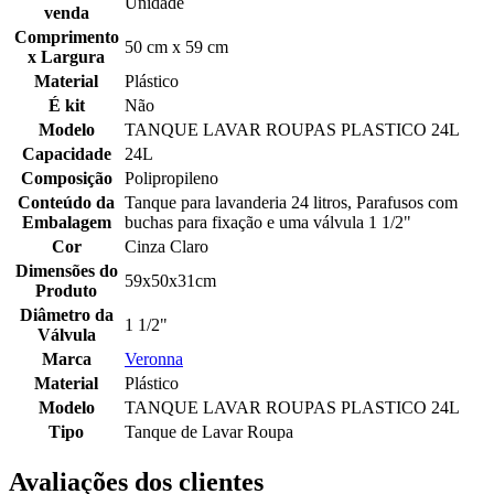
Unidade
venda
Comprimento
50 cm x 59 cm
x Largura
Material
Plástico
É kit
Não
Modelo
TANQUE LAVAR ROUPAS PLASTICO 24L
Capacidade
24L
Composição
Polipropileno
Conteúdo da
Tanque para lavanderia 24 litros, Parafusos com
Embalagem
buchas para fixação e uma válvula 1 1/2"
Cor
Cinza Claro
Dimensões do
59x50x31cm
Produto
Diâmetro da
1 1/2"
Válvula
Marca
Veronna
Material
Plástico
Modelo
TANQUE LAVAR ROUPAS PLASTICO 24L
Tipo
Tanque de Lavar Roupa
Avaliações dos clientes