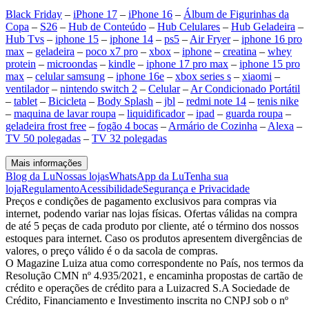
Black Friday
–
iPhone 17
–
iPhone 16
–
Álbum de Figurinhas da
Copa
–
S26
–
Hub de Conteúdo
–
Hub Celulares
–
Hub Geladeira
–
Hub Tvs
–
iphone 15
–
iphone 14
–
ps5
–
Air Fryer
–
iphone 16 pro
max
–
geladeira
–
poco x7 pro
–
xbox
–
iphone
–
creatina
–
whey
protein
–
microondas
–
kindle
–
iphone 17 pro max
–
iphone 15 pro
max
–
celular samsung
–
iphone 16e
–
xbox series s
–
xiaomi
–
ventilador
–
nintendo switch 2
–
Celular
–
Ar Condicionado Portátil
–
tablet
–
Bicicleta
–
Body Splash
–
jbl
–
redmi note 14
–
tenis nike
–
maquina de lavar roupa
–
liquidificador
–
ipad
–
guarda roupa
–
geladeira frost free
–
fogão 4 bocas
–
Armário de Cozinha
–
Alexa
–
TV 50 polegadas
–
TV 32 polegadas
Mais informações
Blog da Lu
Nossas lojas
WhatsApp da Lu
Tenha sua
loja
Regulamento
Acessibilidade
Segurança e Privacidade
Preços e condições de pagamento exclusivos para compras via
internet, podendo variar nas lojas físicas. Ofertas válidas na compra
de até 5 peças de cada produto por cliente, até o término dos nossos
estoques para internet. Caso os produtos apresentem divergências de
valores, o preço válido é o da sacola de compras.
O Magazine Luiza atua como correspondente no País, nos termos da
Resolução CMN nº 4.935/2021, e encaminha propostas de cartão de
crédito e operações de crédito para a Luizacred S.A Sociedade de
Crédito, Financiamento e Investimento inscrita no CNPJ sob o nº