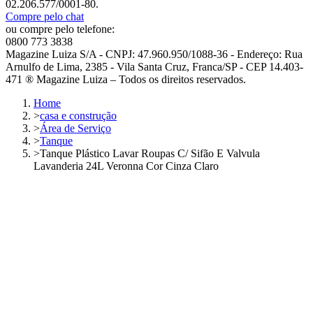
02.206.577/0001-80.
Compre pelo chat
ou compre pelo telefone:
0800 773 3838
Magazine Luiza S/A - CNPJ: 47.960.950/1088-36 - Endereço: Rua
Arnulfo de Lima, 2385 - Vila Santa Cruz, Franca/SP - CEP 14.403-
471 ® Magazine Luiza – Todos os direitos reservados.
Home
>
casa e construção
>
Área de Serviço
>
Tanque
>
Tanque Plástico Lavar Roupas C/ Sifão E Valvula
Lavanderia 24L Veronna Cor Cinza Claro