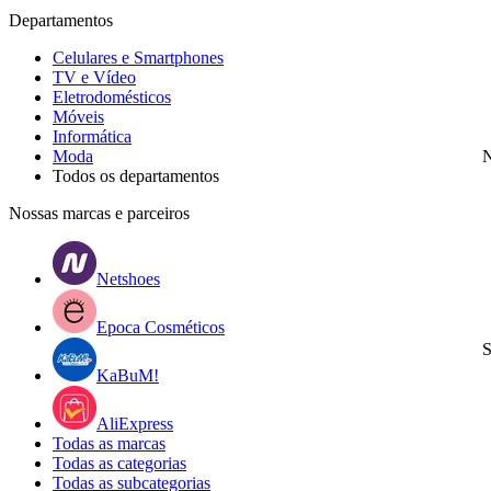
Departamentos
Celulares e Smartphones
TV e Vídeo
Eletrodomésticos
Móveis
Informática
Moda
N
Todos os departamentos
Nossas marcas e parceiros
Netshoes
Epoca Cosméticos
S
KaBuM!
AliExpress
Todas as marcas
Todas as categorias
Todas as subcategorias