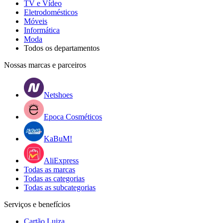
TV e Vídeo
Eletrodomésticos
Móveis
Informática
Moda
Todos os departamentos
Nossas marcas e parceiros
Netshoes
Epoca Cosméticos
KaBuM!
AliExpress
Todas as marcas
Todas as categorias
Todas as subcategorias
Serviços e benefícios
Cartão Luiza