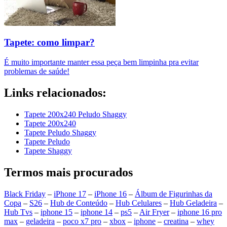
Tapete: como limpar?
É muito importante manter essa peça bem limpinha pra evitar
problemas de saúde!
Links relacionados:
Tapete 200x240 Peludo Shaggy
Tapete 200x240
Tapete Peludo Shaggy
Tapete Peludo
Tapete Shaggy
Termos mais procurados
Black Friday
–
iPhone 17
–
iPhone 16
–
Álbum de Figurinhas da
Copa
–
S26
–
Hub de Conteúdo
–
Hub Celulares
–
Hub Geladeira
–
Hub Tvs
–
iphone 15
–
iphone 14
–
ps5
–
Air Fryer
–
iphone 16 pro
max
–
geladeira
–
poco x7 pro
–
xbox
–
iphone
–
creatina
–
whey