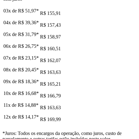
03x de
R$ 51,97
*
R$ 155,91
04x de
R$ 39,36
*
R$ 157,43
05x de
R$ 31,79
*
R$ 158,97
06x de
R$ 26,75
*
R$ 160,51
07x de
R$ 23,15
*
R$ 162,07
08x de
R$ 20,45
*
R$ 163,63
09x de
R$ 18,36
*
R$ 165,21
10x de
R$ 16,68
*
R$ 166,79
11x de
R$ 14,88
*
R$ 163,63
12x de
R$ 14,17
*
R$ 169,99
*Juros: Todos os encargos da operação, como juros, custo de
parcelamento e outras tarifas estão incluídas neste valor.