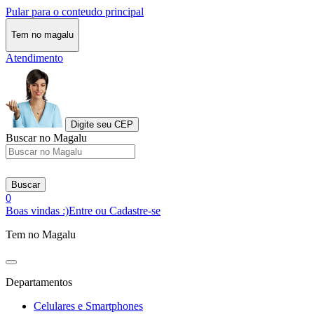
Pular para o conteudo principal
Tem no magalu
Atendimento
Digite seu CEP
Buscar no Magalu
Buscar
0
Boas vindas :)
Entre ou Cadastre-se
Tem no Magalu
Departamentos
Celulares e Smartphones