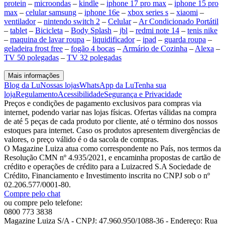
protein
–
microondas
–
kindle
–
iphone 17 pro max
–
iphone 15 pro
max
–
celular samsung
–
iphone 16e
–
xbox series s
–
xiaomi
–
ventilador
–
nintendo switch 2
–
Celular
–
Ar Condicionado Portátil
–
tablet
–
Bicicleta
–
Body Splash
–
jbl
–
redmi note 14
–
tenis nike
–
maquina de lavar roupa
–
liquidificador
–
ipad
–
guarda roupa
–
geladeira frost free
–
fogão 4 bocas
–
Armário de Cozinha
–
Alexa
–
TV 50 polegadas
–
TV 32 polegadas
Mais informações
Blog da Lu
Nossas lojas
WhatsApp da Lu
Tenha sua
loja
Regulamento
Acessibilidade
Segurança e Privacidade
Preços e condições de pagamento exclusivos para compras via
internet, podendo variar nas lojas físicas. Ofertas válidas na compra
de até 5 peças de cada produto por cliente, até o término dos nossos
estoques para internet. Caso os produtos apresentem divergências de
valores, o preço válido é o da sacola de compras.
O Magazine Luiza atua como correspondente no País, nos termos da
Resolução CMN nº 4.935/2021, e encaminha propostas de cartão de
crédito e operações de crédito para a Luizacred S.A Sociedade de
Crédito, Financiamento e Investimento inscrita no CNPJ sob o nº
02.206.577/0001-80.
Compre pelo chat
ou compre pelo telefone:
0800 773 3838
Magazine Luiza S/A - CNPJ: 47.960.950/1088-36 - Endereço: Rua