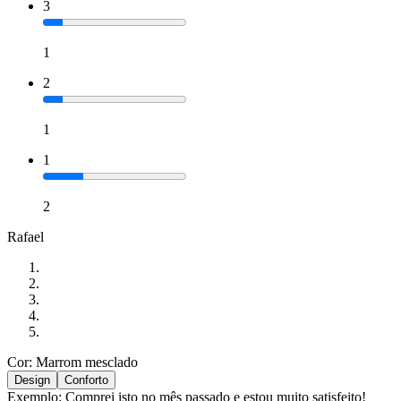
3
1
2
1
1
2
Rafael
Cor: Marrom mesclado
Design
Conforto
Exemplo: Comprei isto no mês passado e estou muito satisfeito!