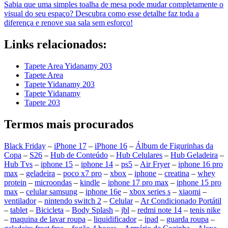
Sabia que uma simples toalha de mesa pode mudar completamente o
visual do seu espaço? Descubra como esse detalhe faz toda a
diferença e renove sua sala sem esforço!
Links relacionados:
Tapete Area Yidanamy 203
Tapete Area
Tapete Yidanamy 203
Tapete Yidanamy
Tapete 203
Termos mais procurados
Black Friday
–
iPhone 17
–
iPhone 16
–
Álbum de Figurinhas da
Copa
–
S26
–
Hub de Conteúdo
–
Hub Celulares
–
Hub Geladeira
–
Hub Tvs
–
iphone 15
–
iphone 14
–
ps5
–
Air Fryer
–
iphone 16 pro
max
–
geladeira
–
poco x7 pro
–
xbox
–
iphone
–
creatina
–
whey
protein
–
microondas
–
kindle
–
iphone 17 pro max
–
iphone 15 pro
max
–
celular samsung
–
iphone 16e
–
xbox series s
–
xiaomi
–
ventilador
–
nintendo switch 2
–
Celular
–
Ar Condicionado Portátil
–
tablet
–
Bicicleta
–
Body Splash
–
jbl
–
redmi note 14
–
tenis nike
–
maquina de lavar roupa
–
liquidificador
–
ipad
–
guarda roupa
–