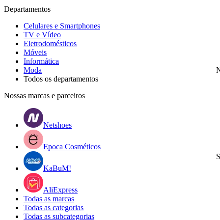
Departamentos
Celulares e Smartphones
TV e Vídeo
Eletrodomésticos
Móveis
Informática
Moda
N
Todos os departamentos
Nossas marcas e parceiros
Netshoes
Epoca Cosméticos
S
KaBuM!
AliExpress
Todas as marcas
Todas as categorias
Todas as subcategorias