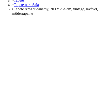
>
Tapete
>
Tapete para Sala
>
Tapete Area Yidanamy, 203 x 254 cm, vintage, lavável,
antiderrapante