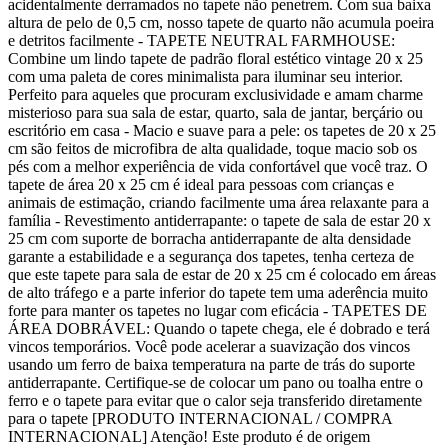
acidentalmente derramados no tapete não penetrem. Com sua baixa
altura de pelo de 0,5 cm, nosso tapete de quarto não acumula poeira
e detritos facilmente - TAPETE NEUTRAL FARMHOUSE:
Combine um lindo tapete de padrão floral estético vintage 20 x 25
com uma paleta de cores minimalista para iluminar seu interior.
Perfeito para aqueles que procuram exclusividade e amam charme
misterioso para sua sala de estar, quarto, sala de jantar, berçário ou
escritório em casa - Macio e suave para a pele: os tapetes de 20 x 25
cm são feitos de microfibra de alta qualidade, toque macio sob os
pés com a melhor experiência de vida confortável que você traz. O
tapete de área 20 x 25 cm é ideal para pessoas com crianças e
animais de estimação, criando facilmente uma área relaxante para a
família - Revestimento antiderrapante: o tapete de sala de estar 20 x
25 cm com suporte de borracha antiderrapante de alta densidade
garante a estabilidade e a segurança dos tapetes, tenha certeza de
que este tapete para sala de estar de 20 x 25 cm é colocado em áreas
de alto tráfego e a parte inferior do tapete tem uma aderência muito
forte para manter os tapetes no lugar com eficácia - TAPETES DE
ÁREA DOBRÁVEL: Quando o tapete chega, ele é dobrado e terá
vincos temporários. Você pode acelerar a suavização dos vincos
usando um ferro de baixa temperatura na parte de trás do suporte
antiderrapante. Certifique-se de colocar um pano ou toalha entre o
ferro e o tapete para evitar que o calor seja transferido diretamente
para o tapete [PRODUTO INTERNACIONAL / COMPRA
INTERNACIONAL] Atenção! Este produto é de origem