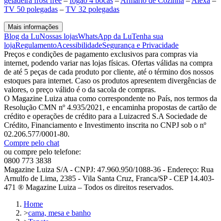
geladeira frost free
–
fogão 4 bocas
–
Armário de Cozinha
–
Alexa
–
TV 50 polegadas
–
TV 32 polegadas
Mais informações
Blog da Lu
Nossas lojas
WhatsApp da Lu
Tenha sua
loja
Regulamento
Acessibilidade
Segurança e Privacidade
Preços e condições de pagamento exclusivos para compras via
internet, podendo variar nas lojas físicas. Ofertas válidas na compra
de até 5 peças de cada produto por cliente, até o término dos nossos
estoques para internet. Caso os produtos apresentem divergências de
valores, o preço válido é o da sacola de compras.
O Magazine Luiza atua como correspondente no País, nos termos da
Resolução CMN nº 4.935/2021, e encaminha propostas de cartão de
crédito e operações de crédito para a Luizacred S.A Sociedade de
Crédito, Financiamento e Investimento inscrita no CNPJ sob o nº
02.206.577/0001-80.
Compre pelo chat
ou compre pelo telefone:
0800 773 3838
Magazine Luiza S/A - CNPJ: 47.960.950/1088-36 - Endereço: Rua
Arnulfo de Lima, 2385 - Vila Santa Cruz, Franca/SP - CEP 14.403-
471 ® Magazine Luiza – Todos os direitos reservados.
Home
>
cama, mesa e banho