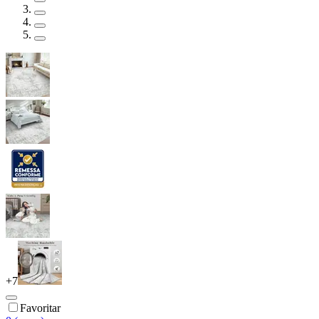
+
7
Favoritar