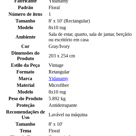
Fabricante
Yidanamy
Padrão
Floral
Número de itens
1
Tamanho
8' x 10' (Rectangular)
Modelo
8x10 rug
Sala de estar, quarto, sala de jantar, berçário
Ambiente
ou escritório em casa
Cor
Gray/Ivory
Dimensões do
203 x 254 cm
Produto
Estilo da Peça
Vintage
Formato
Retangular
Marca
Yidanamy
Material
Microfiber
Modelo
8x10 rug
Peso do Produto
5.892 kg
Proteção
Antiderrapante
Recomendações de
Lavável na máquina
Uso
Tamanho
8' x 10'
Tema
Floral