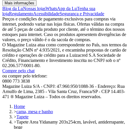
Mais informações
Blog da Lu
Nossas lojas
WhatsApp da Lu
Tenha sua
loja
Regulamento
Acessibilidade
Segurança e Privacidade
Preços e condições de pagamento exclusivos para compras via
internet, podendo variar nas lojas físicas. Ofertas válidas na compra
de até 5 peças de cada produto por cliente, até o término dos nossos
estoques para internet. Caso os produtos apresentem divergências de
valores, o preço válido é o da sacola de compras.
O Magazine Luiza atua como correspondente no País, nos termos da
Resolução CMN nº 4.935/2021, e encaminha propostas de cartão de
crédito e operações de crédito para a Luizacred S.A Sociedade de
Crédito, Financiamento e Investimento inscrita no CNPJ sob o nº
02.206.577/0001-80.
Compre pelo chat
ou compre pelo telefone:
0800 773 3838
Magazine Luiza S/A - CNPJ: 47.960.950/1088-36 - Endereço: Rua
Arnulfo de Lima, 2385 - Vila Santa Cruz, Franca/SP - CEP 14.403-
471 ® Magazine Luiza – Todos os direitos reservados.
Home
>
cama, mesa e banho
>
Tapete
>
Tapete Area Yidanamy 203x254cm, lavável, antiderrapante,
bege