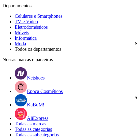
Departamentos
Celulares e Smartphones
TV e Vídeo
Eletrodomésticos
Móveis
Informática
Moda
N
Todos os departamentos
Nossas marcas e parceiros
Netshoes
Epoca Cosméticos
S
KaBuM!
AliExpress
Todas as marcas
Todas as categorias
Todas as subcategorias