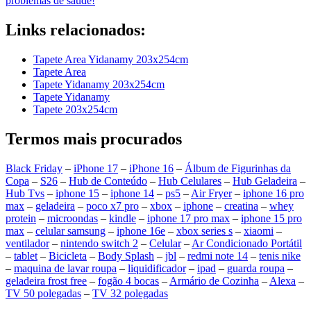
problemas de saúde!
Links relacionados:
Tapete Area Yidanamy 203x254cm
Tapete Area
Tapete Yidanamy 203x254cm
Tapete Yidanamy
Tapete 203x254cm
Termos mais procurados
Black Friday
–
iPhone 17
–
iPhone 16
–
Álbum de Figurinhas da
Copa
–
S26
–
Hub de Conteúdo
–
Hub Celulares
–
Hub Geladeira
–
Hub Tvs
–
iphone 15
–
iphone 14
–
ps5
–
Air Fryer
–
iphone 16 pro
max
–
geladeira
–
poco x7 pro
–
xbox
–
iphone
–
creatina
–
whey
protein
–
microondas
–
kindle
–
iphone 17 pro max
–
iphone 15 pro
max
–
celular samsung
–
iphone 16e
–
xbox series s
–
xiaomi
–
ventilador
–
nintendo switch 2
–
Celular
–
Ar Condicionado Portátil
–
tablet
–
Bicicleta
–
Body Splash
–
jbl
–
redmi note 14
–
tenis nike
–
maquina de lavar roupa
–
liquidificador
–
ipad
–
guarda roupa
–
geladeira frost free
–
fogão 4 bocas
–
Armário de Cozinha
–
Alexa
–
TV 50 polegadas
–
TV 32 polegadas