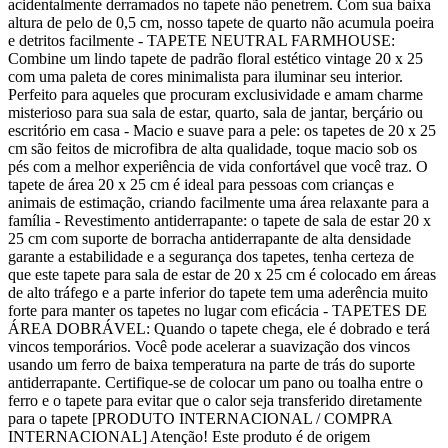
acidentalmente derramados no tapete não penetrem. Com sua baixa
altura de pelo de 0,5 cm, nosso tapete de quarto não acumula poeira
e detritos facilmente - TAPETE NEUTRAL FARMHOUSE:
Combine um lindo tapete de padrão floral estético vintage 20 x 25
com uma paleta de cores minimalista para iluminar seu interior.
Perfeito para aqueles que procuram exclusividade e amam charme
misterioso para sua sala de estar, quarto, sala de jantar, berçário ou
escritório em casa - Macio e suave para a pele: os tapetes de 20 x 25
cm são feitos de microfibra de alta qualidade, toque macio sob os
pés com a melhor experiência de vida confortável que você traz. O
tapete de área 20 x 25 cm é ideal para pessoas com crianças e
animais de estimação, criando facilmente uma área relaxante para a
família - Revestimento antiderrapante: o tapete de sala de estar 20 x
25 cm com suporte de borracha antiderrapante de alta densidade
garante a estabilidade e a segurança dos tapetes, tenha certeza de
que este tapete para sala de estar de 20 x 25 cm é colocado em áreas
de alto tráfego e a parte inferior do tapete tem uma aderência muito
forte para manter os tapetes no lugar com eficácia - TAPETES DE
ÁREA DOBRÁVEL: Quando o tapete chega, ele é dobrado e terá
vincos temporários. Você pode acelerar a suavização dos vincos
usando um ferro de baixa temperatura na parte de trás do suporte
antiderrapante. Certifique-se de colocar um pano ou toalha entre o
ferro e o tapete para evitar que o calor seja transferido diretamente
para o tapete [PRODUTO INTERNACIONAL / COMPRA
INTERNACIONAL] Atenção! Este produto é de origem