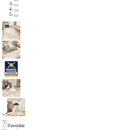
+
7
Favoritar