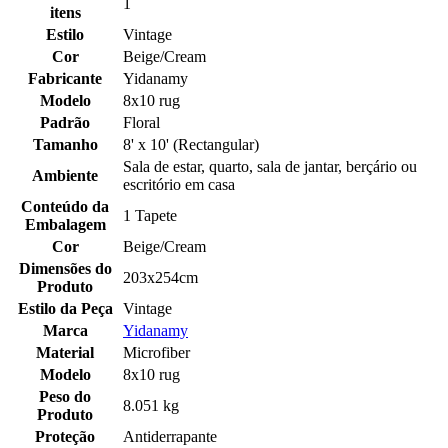
1
itens
Estilo
Vintage
Cor
Beige/Cream
Fabricante
Yidanamy
Modelo
8x10 rug
Padrão
Floral
Tamanho
8' x 10' (Rectangular)
Sala de estar, quarto, sala de jantar, berçário ou
Ambiente
escritório em casa
Conteúdo da
1 Tapete
Embalagem
Cor
Beige/Cream
Dimensões do
203x254cm
Produto
Estilo da Peça
Vintage
Marca
Yidanamy
Material
Microfiber
Modelo
8x10 rug
Peso do
8.051 kg
Produto
Proteção
Antiderrapante