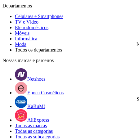
Departamentos
Celulares e Smartphones
TV e Vídeo
Eletrodomésticos
Móveis
Informática
Moda
N
Todos os departamentos
Nossas marcas e parceiros
Netshoes
Epoca Cosméticos
S
KaBuM!
AliExpress
Todas as marcas
Todas as categorias
Todas as subcategorias