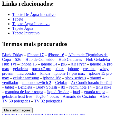
Links relacionados:
Tapete De Água Interativo
Tapete
Tapete Água Interativo
Tapete Água
Tapete Interativo
Termos mais procurados
Black Friday
–
iPhone 17
–
iPhone 16
–
Álbum de Figurinhas da
Copa
–
S26
–
Hub de Conteúdo
–
Hub Celulares
–
Hub Geladeira
–
Hub Tvs
–
iphone 15
–
iphone 14
–
ps5
–
Air Fryer
–
iphone 16 pro
max
–
geladeira
–
poco x7 pro
–
xbox
–
iphone
–
creatina
–
whey
protein
–
microondas
–
kindle
–
iphone 17 pro max
–
iphone 15 pro
max
–
celular samsung
–
iphone 16e
–
xbox series s
–
xiaomi
–
ventilador
–
nintendo switch 2
–
Celular
–
Ar Condicionado Portátil
–
tablet
–
Bicicleta
–
Body Splash
–
jbl
–
redmi note 14
–
tenis nike
–
maquina de lavar roupa
–
liquidificador
–
ipad
–
guarda roupa
–
geladeira frost free
–
fogão 4 bocas
–
Armário de Cozinha
–
Alexa
–
TV 50 polegadas
–
TV 32 polegadas
Mais informações