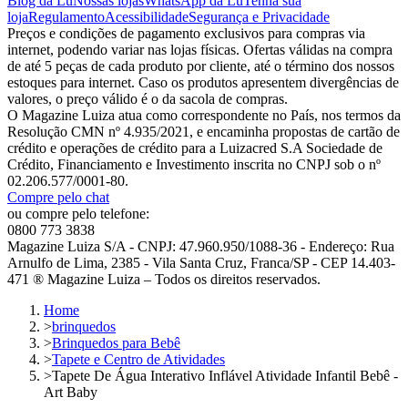
Blog da Lu
Nossas lojas
WhatsApp da Lu
Tenha sua
loja
Regulamento
Acessibilidade
Segurança e Privacidade
Preços e condições de pagamento exclusivos para compras via
internet, podendo variar nas lojas físicas. Ofertas válidas na compra
de até 5 peças de cada produto por cliente, até o término dos nossos
estoques para internet. Caso os produtos apresentem divergências de
valores, o preço válido é o da sacola de compras.
O Magazine Luiza atua como correspondente no País, nos termos da
Resolução CMN nº 4.935/2021, e encaminha propostas de cartão de
crédito e operações de crédito para a Luizacred S.A Sociedade de
Crédito, Financiamento e Investimento inscrita no CNPJ sob o nº
02.206.577/0001-80.
Compre pelo chat
ou compre pelo telefone:
0800 773 3838
Magazine Luiza S/A - CNPJ: 47.960.950/1088-36 - Endereço: Rua
Arnulfo de Lima, 2385 - Vila Santa Cruz, Franca/SP - CEP 14.403-
471 ® Magazine Luiza – Todos os direitos reservados.
Home
>
brinquedos
>
Brinquedos para Bebê
>
Tapete e Centro de Atividades
>
Tapete De Água Interativo Inflável Atividade Infantil Bebê -
Art Baby