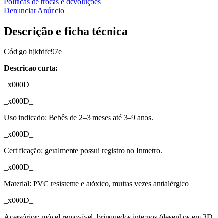
Políticas de trocas e devoluções
Denunciar Anúncio
Descrição e ficha técnica
Código
hjkfdfc97e
Descricao curta:
_x000D_
_x000D_
Uso indicado: Bebês de 2–3 meses até 3–9 anos.
_x000D_
Certificação: geralmente possui registro no Inmetro.
_x000D_
Material: PVC resistente e atóxico, muitas vezes antialérgico
_x000D_
Acessórios: móvel removível, brinquedos internos (desenhos em 3D