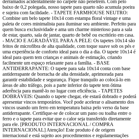
derramados acidentalmente no carpete não penetrem. Com pelo
baixo de 0,2 polegada, nosso tapete para quarto não acumula poeira
e sujeira com facilidade. - TAPETE FARMHOUSE NEUTRO:
Combine um belo tapete 10x14 com estampa floral vintage e uma
paleta de cores minimalista para iluminar seu ambiente. Perfeito para
quem busca exclusividade e ama um charme misterioso para a sala
de estar, quarto, sala de jantar, quarto de bebê ou escritório em casa.
- MACIO E AGRADÁVEL PARA A PELE: Os tapetes 10x14 são
feitos de microfibra de alta qualidade, com toque suave sob os pés e
uma experiência de conforto ideal para o dia a dia. O tapete 10x14 é
ideal para quem tem crianças e animais de estimação, criando
facilmente um espaço relaxante para a família. - BASE
ANTIDERRAPANTE: O tapete para sala 10x14 conta com base
antiderrapante de borracha de alta densidade, aprimorada para
garantir estabilidade e segurança. Fique tranquilo ao colocá-lo em
áreas de alto tráfego, pois a parte inferior do tapete tem ótima
aderência para mantê-lo no lugar com eficiência. - TAPETES
DOBRÁVEIS: Quando o tapete chegar, ele estará dobrado e poderá
apresentar vincos temporários. Você pode acelerar o alisamento dos
vincos usando um ferro em temperatura baixa pelo verso da base
antiderrapante. Certifique-se de colocar um pano ou toalha entre o
ferro e o tapete para evitar que o calor seja transferido diretamente
para ele. [PRODUTO INTERNACIONAL / COMPRA
INTERNACIONAL] Atenção! Este produto é de origem
internacional e está sujeito aos procedimentos e regulamentações