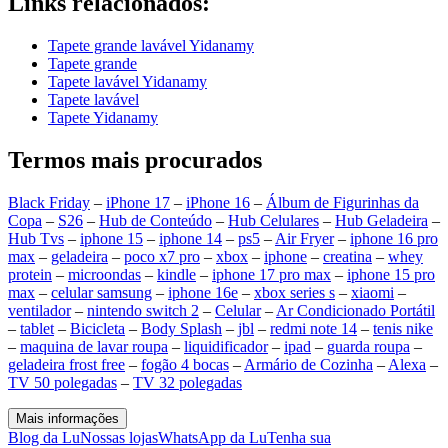
Links relacionados:
Tapete grande lavável Yidanamy
Tapete grande
Tapete lavável Yidanamy
Tapete lavável
Tapete Yidanamy
Termos mais procurados
Black Friday
–
iPhone 17
–
iPhone 16
–
Álbum de Figurinhas da
Copa
–
S26
–
Hub de Conteúdo
–
Hub Celulares
–
Hub Geladeira
–
Hub Tvs
–
iphone 15
–
iphone 14
–
ps5
–
Air Fryer
–
iphone 16 pro
max
–
geladeira
–
poco x7 pro
–
xbox
–
iphone
–
creatina
–
whey
protein
–
microondas
–
kindle
–
iphone 17 pro max
–
iphone 15 pro
max
–
celular samsung
–
iphone 16e
–
xbox series s
–
xiaomi
–
ventilador
–
nintendo switch 2
–
Celular
–
Ar Condicionado Portátil
–
tablet
–
Bicicleta
–
Body Splash
–
jbl
–
redmi note 14
–
tenis nike
–
maquina de lavar roupa
–
liquidificador
–
ipad
–
guarda roupa
–
geladeira frost free
–
fogão 4 bocas
–
Armário de Cozinha
–
Alexa
–
TV 50 polegadas
–
TV 32 polegadas
Mais informações
Blog da Lu
Nossas lojas
WhatsApp da Lu
Tenha sua