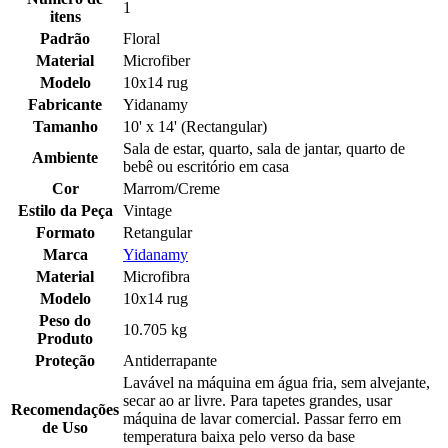
1
itens
Padrão
Floral
Material
Microfiber
Modelo
10x14 rug
Fabricante
Yidanamy
Tamanho
10' x 14' (Rectangular)
Sala de estar, quarto, sala de jantar, quarto de
Ambiente
bebê ou escritório em casa
Cor
Marrom/Creme
Estilo da Peça
Vintage
Formato
Retangular
Marca
Yidanamy
Material
Microfibra
Modelo
10x14 rug
Peso do
10.705 kg
Produto
Proteção
Antiderrapante
Lavável na máquina em água fria, sem alvejante,
secar ao ar livre. Para tapetes grandes, usar
Recomendações
máquina de lavar comercial. Passar ferro em
de Uso
temperatura baixa pelo verso da base