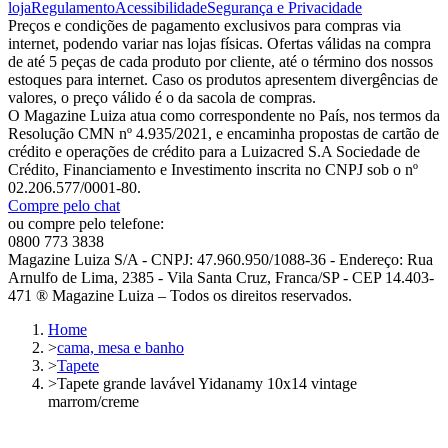
loja
Regulamento
Acessibilidade
Segurança e Privacidade
Preços e condições de pagamento exclusivos para compras via
internet, podendo variar nas lojas físicas. Ofertas válidas na compra
de até 5 peças de cada produto por cliente, até o término dos nossos
estoques para internet. Caso os produtos apresentem divergências de
valores, o preço válido é o da sacola de compras.
O Magazine Luiza atua como correspondente no País, nos termos da
Resolução CMN nº 4.935/2021, e encaminha propostas de cartão de
crédito e operações de crédito para a Luizacred S.A Sociedade de
Crédito, Financiamento e Investimento inscrita no CNPJ sob o nº
02.206.577/0001-80.
Compre pelo chat
ou compre pelo telefone:
0800 773 3838
Magazine Luiza S/A - CNPJ: 47.960.950/1088-36 - Endereço: Rua
Arnulfo de Lima, 2385 - Vila Santa Cruz, Franca/SP - CEP 14.403-
471 ® Magazine Luiza – Todos os direitos reservados.
Home
>
cama, mesa e banho
>
Tapete
>
Tapete grande lavável Yidanamy 10x14 vintage
marrom/creme