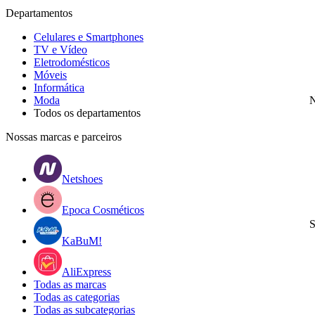
Departamentos
Celulares e Smartphones
TV e Vídeo
Eletrodomésticos
Móveis
Informática
Moda
N
Todos os departamentos
Nossas marcas e parceiros
Netshoes
Epoca Cosméticos
S
KaBuM!
AliExpress
Todas as marcas
Todas as categorias
Todas as subcategorias