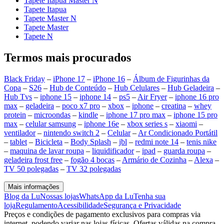
Tapete Itapua Master N
Tapete Itapua
Tapete Master N
Tapete Master
Tapete N
Termos mais procurados
Black Friday
–
iPhone 17
–
iPhone 16
–
Álbum de Figurinhas da
Copa
–
S26
–
Hub de Conteúdo
–
Hub Celulares
–
Hub Geladeira
–
Hub Tvs
–
iphone 15
–
iphone 14
–
ps5
–
Air Fryer
–
iphone 16 pro
max
–
geladeira
–
poco x7 pro
–
xbox
–
iphone
–
creatina
–
whey
protein
–
microondas
–
kindle
–
iphone 17 pro max
–
iphone 15 pro
max
–
celular samsung
–
iphone 16e
–
xbox series s
–
xiaomi
–
ventilador
–
nintendo switch 2
–
Celular
–
Ar Condicionado Portátil
–
tablet
–
Bicicleta
–
Body Splash
–
jbl
–
redmi note 14
–
tenis nike
–
maquina de lavar roupa
–
liquidificador
–
ipad
–
guarda roupa
–
geladeira frost free
–
fogão 4 bocas
–
Armário de Cozinha
–
Alexa
–
TV 50 polegadas
–
TV 32 polegadas
Mais informações
Blog da Lu
Nossas lojas
WhatsApp da Lu
Tenha sua
loja
Regulamento
Acessibilidade
Segurança e Privacidade
Preços e condições de pagamento exclusivos para compras via
internet, podendo variar nas lojas físicas. Ofertas válidas na compra