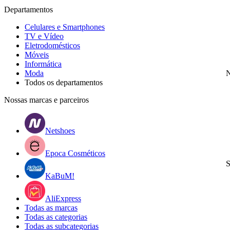
Departamentos
Celulares e Smartphones
TV e Vídeo
Eletrodomésticos
Móveis
Informática
Moda
N
Todos os departamentos
Nossas marcas e parceiros
Netshoes
Epoca Cosméticos
S
KaBuM!
AliExpress
Todas as marcas
Todas as categorias
Todas as subcategorias