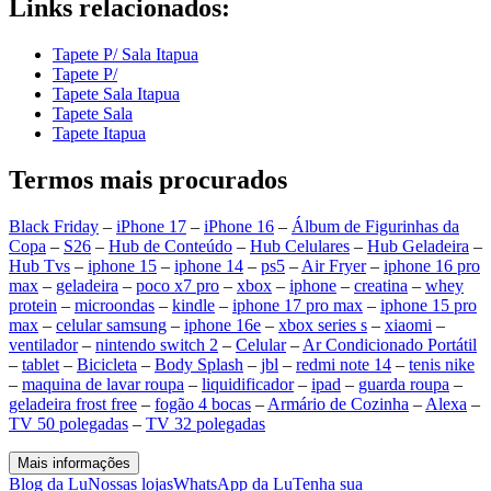
Links relacionados:
Tapete P/ Sala Itapua
Tapete P/
Tapete Sala Itapua
Tapete Sala
Tapete Itapua
Termos mais procurados
Black Friday
–
iPhone 17
–
iPhone 16
–
Álbum de Figurinhas da
Copa
–
S26
–
Hub de Conteúdo
–
Hub Celulares
–
Hub Geladeira
–
Hub Tvs
–
iphone 15
–
iphone 14
–
ps5
–
Air Fryer
–
iphone 16 pro
max
–
geladeira
–
poco x7 pro
–
xbox
–
iphone
–
creatina
–
whey
protein
–
microondas
–
kindle
–
iphone 17 pro max
–
iphone 15 pro
max
–
celular samsung
–
iphone 16e
–
xbox series s
–
xiaomi
–
ventilador
–
nintendo switch 2
–
Celular
–
Ar Condicionado Portátil
–
tablet
–
Bicicleta
–
Body Splash
–
jbl
–
redmi note 14
–
tenis nike
–
maquina de lavar roupa
–
liquidificador
–
ipad
–
guarda roupa
–
geladeira frost free
–
fogão 4 bocas
–
Armário de Cozinha
–
Alexa
–
TV 50 polegadas
–
TV 32 polegadas
Mais informações
Blog da Lu
Nossas lojas
WhatsApp da Lu
Tenha sua