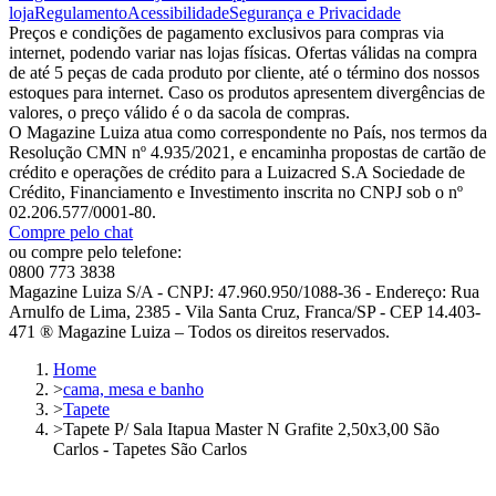
loja
Regulamento
Acessibilidade
Segurança e Privacidade
Preços e condições de pagamento exclusivos para compras via
internet, podendo variar nas lojas físicas. Ofertas válidas na compra
de até 5 peças de cada produto por cliente, até o término dos nossos
estoques para internet. Caso os produtos apresentem divergências de
valores, o preço válido é o da sacola de compras.
O Magazine Luiza atua como correspondente no País, nos termos da
Resolução CMN nº 4.935/2021, e encaminha propostas de cartão de
crédito e operações de crédito para a Luizacred S.A Sociedade de
Crédito, Financiamento e Investimento inscrita no CNPJ sob o nº
02.206.577/0001-80.
Compre pelo chat
ou compre pelo telefone:
0800 773 3838
Magazine Luiza S/A - CNPJ: 47.960.950/1088-36 - Endereço: Rua
Arnulfo de Lima, 2385 - Vila Santa Cruz, Franca/SP - CEP 14.403-
471 ® Magazine Luiza – Todos os direitos reservados.
Home
>
cama, mesa e banho
>
Tapete
>
Tapete P/ Sala Itapua Master N Grafite 2,50x3,00 São
Carlos - Tapetes São Carlos