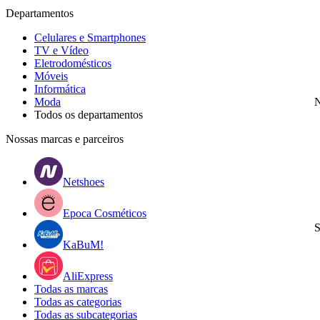
Departamentos
Celulares e Smartphones
TV e Vídeo
Eletrodomésticos
Móveis
Informática
Moda
N
Todos os departamentos
Nossas marcas e parceiros
Netshoes
Epoca Cosméticos
S
KaBuM!
AliExpress
Todas as marcas
Todas as categorias
Todas as subcategorias