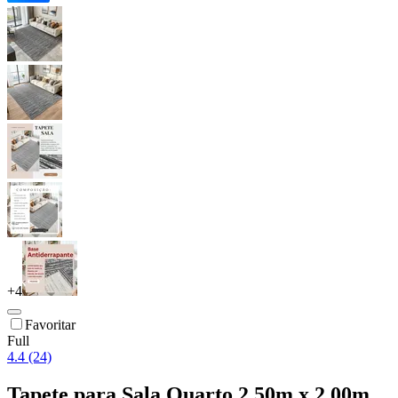
+
4
Favoritar
Full
4.4 (24)
Tapete para Sala Quarto 2,50m x 2,00m