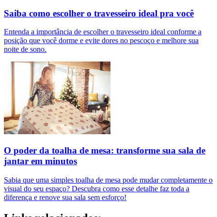
Saiba como escolher o travesseiro ideal pra você
Entenda a importância de escolher o travesseiro ideal conforme a
posição que você dorme e evite dores no pescoço e melhore sua
noite de sono.
O poder da toalha de mesa: transforme sua sala de
jantar em minutos
Sabia que uma simples toalha de mesa pode mudar completamente o
visual do seu espaço? Descubra como esse detalhe faz toda a
diferença e renove sua sala sem esforço!