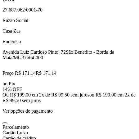
27.687.062/0001-70
Razão Social
Casa Zas
Endereço
Avenida Luiz Cardoso Pinto, 72
São Benedito - Borda da
Mata/MG
37564-000
Preço R$ 171,14
R$
171
,
14
no Pix
14% OFF
Ou R$ 199,00 em 2x de R$ 99,50 sem juros
ou
R$ 199,00
em
2
x de
R$ 99,50
sem juros
Ver opções de pagamento
Parcelamento
Cartão Luiza
Cartão de crédito