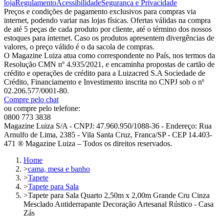
loja
Regulamento
Acessibilidade
Segurança e Privacidade
Preços e condições de pagamento exclusivos para compras via
internet, podendo variar nas lojas físicas. Ofertas válidas na compra
de até 5 peças de cada produto por cliente, até o término dos nossos
estoques para internet. Caso os produtos apresentem divergências de
valores, o preço válido é o da sacola de compras.
O Magazine Luiza atua como correspondente no País, nos termos da
Resolução CMN nº 4.935/2021, e encaminha propostas de cartão de
crédito e operações de crédito para a Luizacred S.A Sociedade de
Crédito, Financiamento e Investimento inscrita no CNPJ sob o nº
02.206.577/0001-80.
Compre pelo chat
ou compre pelo telefone:
0800 773 3838
Magazine Luiza S/A - CNPJ: 47.960.950/1088-36 - Endereço: Rua
Arnulfo de Lima, 2385 - Vila Santa Cruz, Franca/SP - CEP 14.403-
471 ® Magazine Luiza – Todos os direitos reservados.
Home
>
cama, mesa e banho
>
Tapete
>
Tapete para Sala
>
Tapete para Sala Quarto 2,50m x 2,00m Grande Cru Cinza
Mesclado Antiderrapante Decoração Artesanal Rústico - Casa
Zás