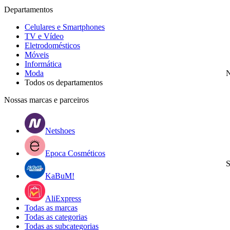
Departamentos
Celulares e Smartphones
TV e Vídeo
Eletrodomésticos
Móveis
Informática
Moda
N
Todos os departamentos
Nossas marcas e parceiros
Netshoes
Epoca Cosméticos
S
KaBuM!
AliExpress
Todas as marcas
Todas as categorias
Todas as subcategorias