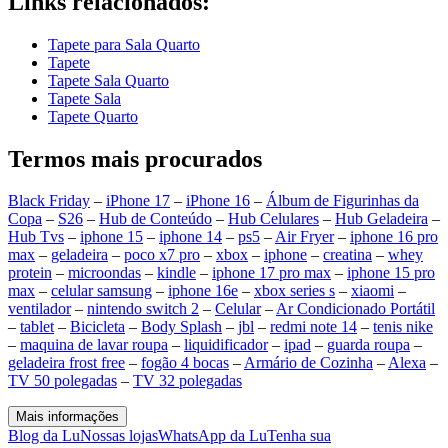
Links relacionados:
Tapete para Sala Quarto
Tapete
Tapete Sala Quarto
Tapete Sala
Tapete Quarto
Termos mais procurados
Black Friday
–
iPhone 17
–
iPhone 16
–
Álbum de Figurinhas da
Copa
–
S26
–
Hub de Conteúdo
–
Hub Celulares
–
Hub Geladeira
–
Hub Tvs
–
iphone 15
–
iphone 14
–
ps5
–
Air Fryer
–
iphone 16 pro
max
–
geladeira
–
poco x7 pro
–
xbox
–
iphone
–
creatina
–
whey
protein
–
microondas
–
kindle
–
iphone 17 pro max
–
iphone 15 pro
max
–
celular samsung
–
iphone 16e
–
xbox series s
–
xiaomi
–
ventilador
–
nintendo switch 2
–
Celular
–
Ar Condicionado Portátil
–
tablet
–
Bicicleta
–
Body Splash
–
jbl
–
redmi note 14
–
tenis nike
–
maquina de lavar roupa
–
liquidificador
–
ipad
–
guarda roupa
–
geladeira frost free
–
fogão 4 bocas
–
Armário de Cozinha
–
Alexa
–
TV 50 polegadas
–
TV 32 polegadas
Mais informações
Blog da Lu
Nossas lojas
WhatsApp da Lu
Tenha sua