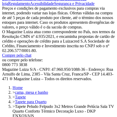
loja
Regulamento
Acessibilidade
Segurança e Privacidade
Preços e condições de pagamento exclusivos para compras via
internet, podendo variar nas lojas físicas. Ofertas válidas na compra
de até 5 peças de cada produto por cliente, até o término dos nossos
estoques para internet. Caso os produtos apresentem divergências de
valores, o preço válido é o da sacola de compras.
O Magazine Luiza atua como correspondente no País, nos termos da
Resolução CMN nº 4.935/2021, e encaminha propostas de cartão de
crédito e operações de crédito para a Luizacred S.A Sociedade de
Crédito, Financiamento e Investimento inscrita no CNPJ sob o nº
02.206.577/0001-80.
Compre pelo chat
ou compre pelo telefone:
0800 773 3838
Magazine Luiza S/A - CNPJ: 47.960.950/1088-36 - Endereço: Rua
Arnulfo de Lima, 2385 - Vila Santa Cruz, Franca/SP - CEP 14.403-
471 ® Magazine Luiza – Todos os direitos reservados.
Home
>
cama, mesa e banho
>
Tapete
>
Tapete para Quarto
>
Tapete Peludo Felpudo 3x2 Metros Grande Pelúcia Sala TV
Quarto Conforto Térmico Decoração Luxo - DKP
ENXOVAIS