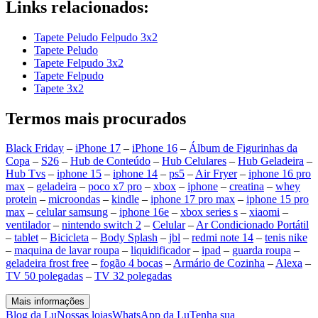
Links relacionados:
Tapete Peludo Felpudo 3x2
Tapete Peludo
Tapete Felpudo 3x2
Tapete Felpudo
Tapete 3x2
Termos mais procurados
Black Friday
–
iPhone 17
–
iPhone 16
–
Álbum de Figurinhas da
Copa
–
S26
–
Hub de Conteúdo
–
Hub Celulares
–
Hub Geladeira
–
Hub Tvs
–
iphone 15
–
iphone 14
–
ps5
–
Air Fryer
–
iphone 16 pro
max
–
geladeira
–
poco x7 pro
–
xbox
–
iphone
–
creatina
–
whey
protein
–
microondas
–
kindle
–
iphone 17 pro max
–
iphone 15 pro
max
–
celular samsung
–
iphone 16e
–
xbox series s
–
xiaomi
–
ventilador
–
nintendo switch 2
–
Celular
–
Ar Condicionado Portátil
–
tablet
–
Bicicleta
–
Body Splash
–
jbl
–
redmi note 14
–
tenis nike
–
maquina de lavar roupa
–
liquidificador
–
ipad
–
guarda roupa
–
geladeira frost free
–
fogão 4 bocas
–
Armário de Cozinha
–
Alexa
–
TV 50 polegadas
–
TV 32 polegadas
Mais informações
Blog da Lu
Nossas lojas
WhatsApp da Lu
Tenha sua