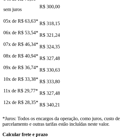
R$ 300,00
sem juros
05x de
R$ 63,63
*
R$ 318,15
06x de
R$ 53,54
*
R$ 321,24
07x de
R$ 46,34
*
R$ 324,35
08x de
R$ 40,94
*
R$ 327,48
09x de
R$ 36,74
*
R$ 330,63
10x de
R$ 33,38
*
R$ 333,80
11x de
R$ 29,77
*
R$ 327,48
12x de
R$ 28,35
*
R$ 340,21
*Juros: Todos os encargos da operação, como juros, custo de
parcelamento e outras tarifas estão incluídas neste valor.
Calcular frete e prazo