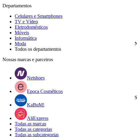
Departamentos
Celulares e Smartphones
TV e Vídeo
Eletrodomésticos
Móveis
Informática
Moda
N
Todos os departamentos
Nossas marcas e parceiros
Netshoes
Epoca Cosméticos
S
KaBuM!
AliExpress
Todas as marcas
Todas as categorias
Todas as subcategorias