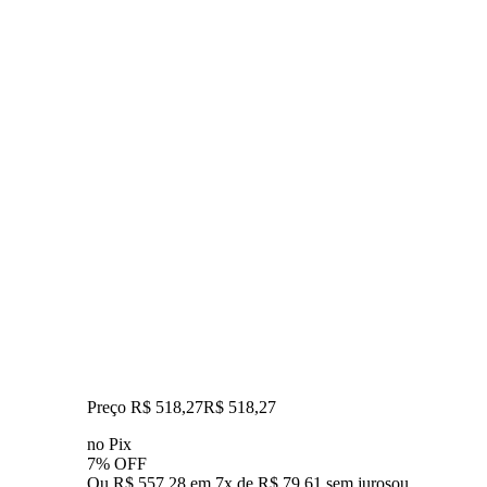
Preço R$ 518,27
R$
518
,
27
no Pix
7% OFF
Ou R$ 557,28 em 7x de R$ 79,61 sem juros
ou