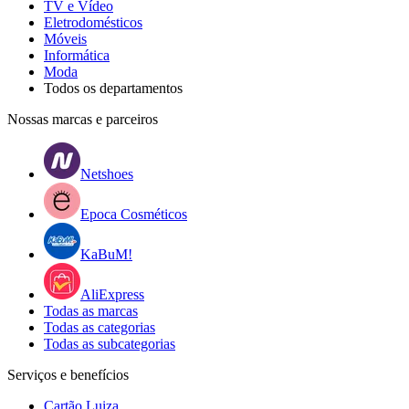
TV e Vídeo
Eletrodomésticos
Móveis
Informática
Moda
Todos os departamentos
Nossas marcas e parceiros
Netshoes
Epoca Cosméticos
KaBuM!
AliExpress
Todas as marcas
Todas as categorias
Todas as subcategorias
Serviços e benefícios
Cartão Luiza