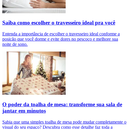
Saiba como escolher o travesseiro ideal pra você
Entenda a importância de escolher o travesseiro ideal conforme a
posição que você dorme e evite dores no pescoço e melhore sua
noite de sono.
O poder da toalha de mesa: transforme sua sala de
jantar em minutos
Sabia que uma simples toalha de mesa pode mudar completamente o
visual do seu espaço? Descubra como esse detalhe faz toda a