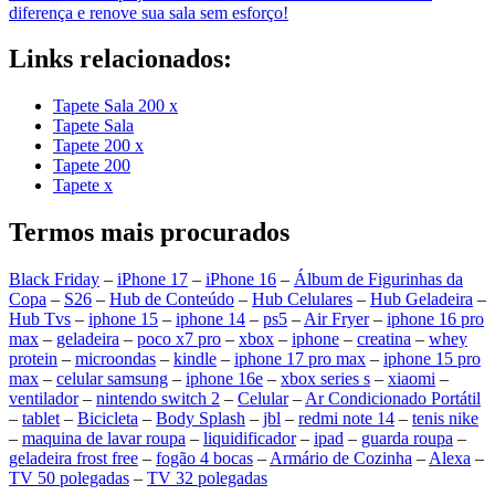
diferença e renove sua sala sem esforço!
Links relacionados:
Tapete Sala 200 x
Tapete Sala
Tapete 200 x
Tapete 200
Tapete x
Termos mais procurados
Black Friday
–
iPhone 17
–
iPhone 16
–
Álbum de Figurinhas da
Copa
–
S26
–
Hub de Conteúdo
–
Hub Celulares
–
Hub Geladeira
–
Hub Tvs
–
iphone 15
–
iphone 14
–
ps5
–
Air Fryer
–
iphone 16 pro
max
–
geladeira
–
poco x7 pro
–
xbox
–
iphone
–
creatina
–
whey
protein
–
microondas
–
kindle
–
iphone 17 pro max
–
iphone 15 pro
max
–
celular samsung
–
iphone 16e
–
xbox series s
–
xiaomi
–
ventilador
–
nintendo switch 2
–
Celular
–
Ar Condicionado Portátil
–
tablet
–
Bicicleta
–
Body Splash
–
jbl
–
redmi note 14
–
tenis nike
–
maquina de lavar roupa
–
liquidificador
–
ipad
–
guarda roupa
–
geladeira frost free
–
fogão 4 bocas
–
Armário de Cozinha
–
Alexa
–
TV 50 polegadas
–
TV 32 polegadas