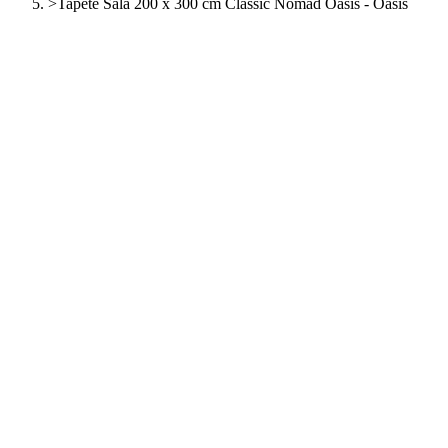
>
Tapete Sala 200 x 300 cm Classic Nomad Oasis - Oásis