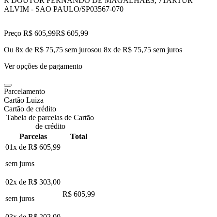
R DOUTOR FERNANDO DE MAGALHAES, 71
ARTUR
ALVIM - SAO PAULO/SP
03567-070
Preço R$ 605,99
R$
605
,
99
Ou 8x de R$ 75,75 sem juros
ou
8
x de
R$ 75,75
sem juros
Ver opções de pagamento
Parcelamento
Cartão Luiza
Cartão de crédito
Tabela de parcelas de Cartão
de crédito
Parcelas
Total
01x de
R$ 605,99
sem juros
02x de
R$ 303,00
R$ 605,99
sem juros
03x de
R$ 202,00