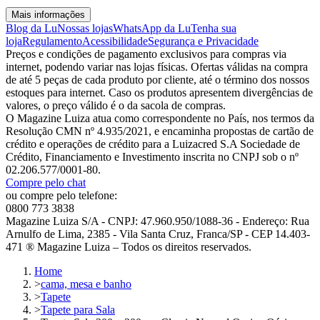
Mais informações
Blog da Lu
Nossas lojas
WhatsApp da Lu
Tenha sua
loja
Regulamento
Acessibilidade
Segurança e Privacidade
Preços e condições de pagamento exclusivos para compras via
internet, podendo variar nas lojas físicas. Ofertas válidas na compra
de até 5 peças de cada produto por cliente, até o término dos nossos
estoques para internet. Caso os produtos apresentem divergências de
valores, o preço válido é o da sacola de compras.
O Magazine Luiza atua como correspondente no País, nos termos da
Resolução CMN nº 4.935/2021, e encaminha propostas de cartão de
crédito e operações de crédito para a Luizacred S.A Sociedade de
Crédito, Financiamento e Investimento inscrita no CNPJ sob o nº
02.206.577/0001-80.
Compre pelo chat
ou compre pelo telefone:
0800 773 3838
Magazine Luiza S/A - CNPJ: 47.960.950/1088-36 - Endereço: Rua
Arnulfo de Lima, 2385 - Vila Santa Cruz, Franca/SP - CEP 14.403-
471 ® Magazine Luiza – Todos os direitos reservados.
Home
>
cama, mesa e banho
>
Tapete
>
Tapete para Sala