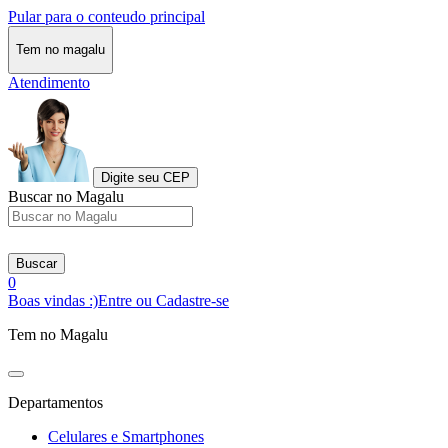
Pular para o conteudo principal
Tem no magalu
Atendimento
Digite seu CEP
Buscar no Magalu
Buscar
0
Boas vindas :)
Entre ou Cadastre-se
Tem no Magalu
Departamentos
Celulares e Smartphones