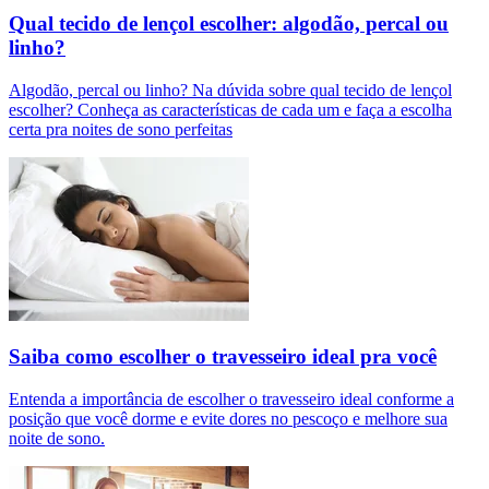
Qual tecido de lençol escolher: algodão, percal ou
linho?
Algodão, percal ou linho? Na dúvida sobre qual tecido de lençol
escolher? Conheça as características de cada um e faça a escolha
certa pra noites de sono perfeitas
Saiba como escolher o travesseiro ideal pra você
Entenda a importância de escolher o travesseiro ideal conforme a
posição que você dorme e evite dores no pescoço e melhore sua
noite de sono.