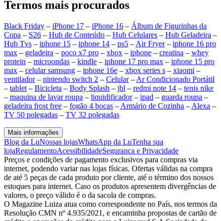
Termos mais procurados
Black Friday
–
iPhone 17
–
iPhone 16
–
Álbum de Figurinhas da
Copa
–
S26
–
Hub de Conteúdo
–
Hub Celulares
–
Hub Geladeira
–
Hub Tvs
–
iphone 15
–
iphone 14
–
ps5
–
Air Fryer
–
iphone 16 pro
max
–
geladeira
–
poco x7 pro
–
xbox
–
iphone
–
creatina
–
whey
protein
–
microondas
–
kindle
–
iphone 17 pro max
–
iphone 15 pro
max
–
celular samsung
–
iphone 16e
–
xbox series s
–
xiaomi
–
ventilador
–
nintendo switch 2
–
Celular
–
Ar Condicionado Portátil
–
tablet
–
Bicicleta
–
Body Splash
–
jbl
–
redmi note 14
–
tenis nike
–
maquina de lavar roupa
–
liquidificador
–
ipad
–
guarda roupa
–
geladeira frost free
–
fogão 4 bocas
–
Armário de Cozinha
–
Alexa
–
TV 50 polegadas
–
TV 32 polegadas
Mais informações
Blog da Lu
Nossas lojas
WhatsApp da Lu
Tenha sua
loja
Regulamento
Acessibilidade
Segurança e Privacidade
Preços e condições de pagamento exclusivos para compras via
internet, podendo variar nas lojas físicas. Ofertas válidas na compra
de até 5 peças de cada produto por cliente, até o término dos nossos
estoques para internet. Caso os produtos apresentem divergências de
valores, o preço válido é o da sacola de compras.
O Magazine Luiza atua como correspondente no País, nos termos da
Resolução CMN nº 4.935/2021, e encaminha propostas de cartão de