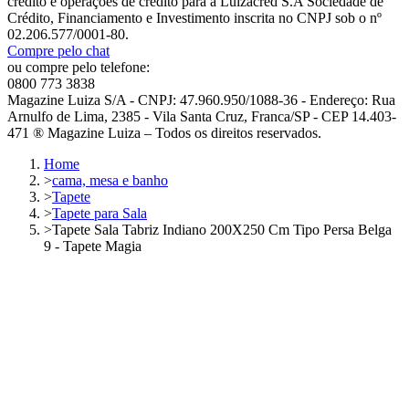
crédito e operações de crédito para a Luizacred S.A Sociedade de
Crédito, Financiamento e Investimento inscrita no CNPJ sob o nº
02.206.577/0001-80.
Compre pelo chat
ou compre pelo telefone:
0800 773 3838
Magazine Luiza S/A - CNPJ: 47.960.950/1088-36 - Endereço: Rua
Arnulfo de Lima, 2385 - Vila Santa Cruz, Franca/SP - CEP 14.403-
471 ® Magazine Luiza – Todos os direitos reservados.
Home
>
cama, mesa e banho
>
Tapete
>
Tapete para Sala
>
Tapete Sala Tabriz Indiano 200X250 Cm Tipo Persa Belga
9 - Tapete Magia