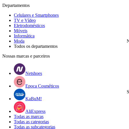
Departamentos
Celulares e Smartphones
TV e Vídeo
Eletrodomésticos
Móveis
Informática
Moda
N
Todos os departamentos
Nossas marcas e parceiros
Netshoes
Epoca Cosméticos
S
KaBuM!
AliExpress
Todas as marcas
Todas as categorias
Todas as subcategorias