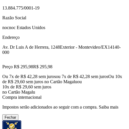
13.884.775/0001-19
Razão Social
nocnoc Estados Unidos
Endereço
Av. Dr Luis A de Herrera, 1248
Exterior - Montevideo/EX
14140-
000
Preço R$ 295,98
R$
295
,
98
Ou 7x de R$ 42,28 sem juros
ou
7
x de
R$ 42,28
sem juros
Ou 10x
de R$ 29,60 sem juros no Cartão Magalu
ou
10
x de
R$ 29,60
sem juros
no Cartão Magalu
Compra internacional
Impostos serão adicionados ao seguir com a compra.
Saiba mais
Fechar