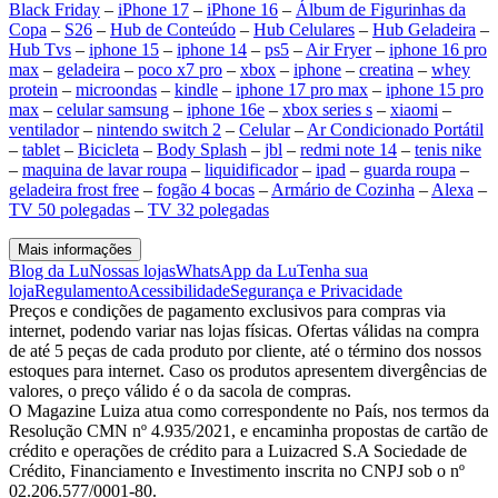
Black Friday
–
iPhone 17
–
iPhone 16
–
Álbum de Figurinhas da
Copa
–
S26
–
Hub de Conteúdo
–
Hub Celulares
–
Hub Geladeira
–
Hub Tvs
–
iphone 15
–
iphone 14
–
ps5
–
Air Fryer
–
iphone 16 pro
max
–
geladeira
–
poco x7 pro
–
xbox
–
iphone
–
creatina
–
whey
protein
–
microondas
–
kindle
–
iphone 17 pro max
–
iphone 15 pro
max
–
celular samsung
–
iphone 16e
–
xbox series s
–
xiaomi
–
ventilador
–
nintendo switch 2
–
Celular
–
Ar Condicionado Portátil
–
tablet
–
Bicicleta
–
Body Splash
–
jbl
–
redmi note 14
–
tenis nike
–
maquina de lavar roupa
–
liquidificador
–
ipad
–
guarda roupa
–
geladeira frost free
–
fogão 4 bocas
–
Armário de Cozinha
–
Alexa
–
TV 50 polegadas
–
TV 32 polegadas
Mais informações
Blog da Lu
Nossas lojas
WhatsApp da Lu
Tenha sua
loja
Regulamento
Acessibilidade
Segurança e Privacidade
Preços e condições de pagamento exclusivos para compras via
internet, podendo variar nas lojas físicas. Ofertas válidas na compra
de até 5 peças de cada produto por cliente, até o término dos nossos
estoques para internet. Caso os produtos apresentem divergências de
valores, o preço válido é o da sacola de compras.
O Magazine Luiza atua como correspondente no País, nos termos da
Resolução CMN nº 4.935/2021, e encaminha propostas de cartão de
crédito e operações de crédito para a Luizacred S.A Sociedade de
Crédito, Financiamento e Investimento inscrita no CNPJ sob o nº
02.206.577/0001-80.