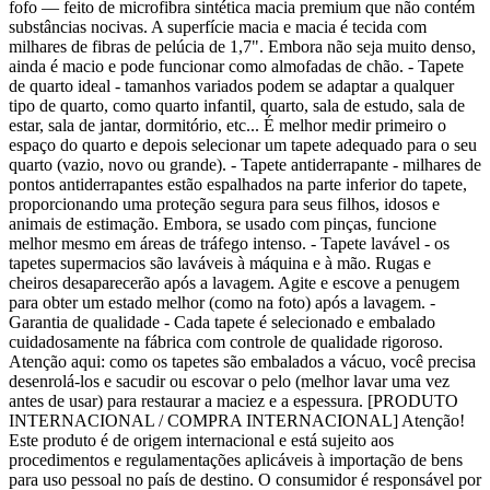
fofo — feito de microfibra sintética macia premium que não contém
substâncias nocivas. A superfície macia e macia é tecida com
milhares de fibras de pelúcia de 1,7". Embora não seja muito denso,
ainda é macio e pode funcionar como almofadas de chão. - Tapete
de quarto ideal - tamanhos variados podem se adaptar a qualquer
tipo de quarto, como quarto infantil, quarto, sala de estudo, sala de
estar, sala de jantar, dormitório, etc... É melhor medir primeiro o
espaço do quarto e depois selecionar um tapete adequado para o seu
quarto (vazio, novo ou grande). - Tapete antiderrapante - milhares de
pontos antiderrapantes estão espalhados na parte inferior do tapete,
proporcionando uma proteção segura para seus filhos, idosos e
animais de estimação. Embora, se usado com pinças, funcione
melhor mesmo em áreas de tráfego intenso. - Tapete lavável - os
tapetes supermacios são laváveis à máquina e à mão. Rugas e
cheiros desaparecerão após a lavagem. Agite e escove a penugem
para obter um estado melhor (como na foto) após a lavagem. -
Garantia de qualidade - Cada tapete é selecionado e embalado
cuidadosamente na fábrica com controle de qualidade rigoroso.
Atenção aqui: como os tapetes são embalados a vácuo, você precisa
desenrolá-los e sacudir ou escovar o pelo (melhor lavar uma vez
antes de usar) para restaurar a maciez e a espessura. [PRODUTO
INTERNACIONAL / COMPRA INTERNACIONAL] Atenção!
Este produto é de origem internacional e está sujeito aos
procedimentos e regulamentações aplicáveis à importação de bens
para uso pessoal no país de destino. O consumidor é responsável por