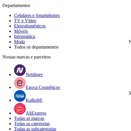
Departamentos
Celulares e Smartphones
TV e Vídeo
Eletrodomésticos
Móveis
Informática
Moda
N
Todos os departamentos
Nossas marcas e parceiros
Netshoes
Epoca Cosméticos
S
KaBuM!
AliExpress
Todas as marcas
Todas as categorias
Todas as subcategorias