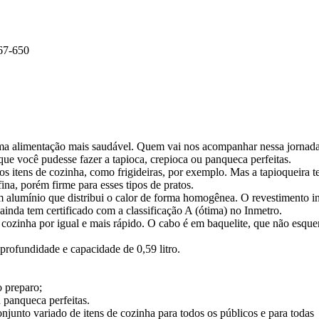
67-650
uma alimentação mais saudável. Quem vai nos acompanhar nessa jornada
ue você pudesse fazer a tapioca, crepioca ou panqueca perfeitas.
s itens de cozinha, como frigideiras, por exemplo. Mas a tapioqueira t
ina, porém firme para esses tipos de pratos.
 alumínio que distribui o calor de forma homogênea. O revestimento i
 ainda tem certificado com a classificação A (ótima) no Inmetro.
cozinha por igual e mais rápido. O cabo é em baquelite, que não esque
rofundidade e capacidade de 0,59 litro.
o preparo;
u panqueca perfeitas.
unto variado de itens de cozinha para todos os públicos e para todas