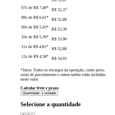
07x de
R$ 7,48
*
R$ 52,37
08x de
R$ 6,61
*
R$ 52,88
09x de
R$ 5,93
*
R$ 53,39
10x de
R$ 5,39
*
R$ 53,90
11x de
R$ 4,81
*
R$ 52,88
12x de
R$ 4,58
*
R$ 54,93
*Juros: Todos os encargos da operação, como juros,
custo de parcelamento e outras tarifas estão incluídas
neste valor.
Calcular frete e prazo
Quantidade:
1 unidade
Selecione a quantidade