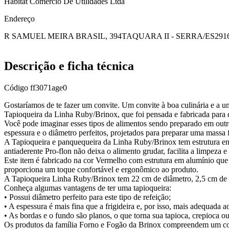
Habitat Comercio De Utilidades Ltda
Endereço
R SAMUEL MEIRA BRASIL, 394
TAQUARA II - SERRA/ES
291
Descrição e ficha técnica
Código
ff3071age0
Gostaríamos de te fazer um convite. Um convite à boa culinária e a 
Tapioqueira da Linha Ruby/Brinox, que foi pensada e fabricada para q
Você pode imaginar esses tipos de alimentos sendo preparado em outro
espessura e o diâmetro perfeitos, projetados para preparar uma massa f
A Tapioqueira e panquequeira da Linha Ruby/Brinox tem estrutura em
antiaderente Pro-flon não deixa o alimento grudar, facilita a limpeza e
Este item é fabricado na cor Vermelho com estrutura em alumínio que 
proporciona um toque confortável e ergonômico ao produto.
A Tapioqueira Linha Ruby/Brinox tem 22 cm de diâmetro, 2,5 cm de p
Conheça algumas vantagens de ter uma tapioqueira:
• Possui diâmetro perfeito para este tipo de refeição;
• A espessura é mais fina que a frigideira e, por isso, mais adequada a
• As bordas e o fundo são planos, o que torna sua tapioca, crepioca o
Os produtos da família Forno e Fogão da Brinox compreendem um conj