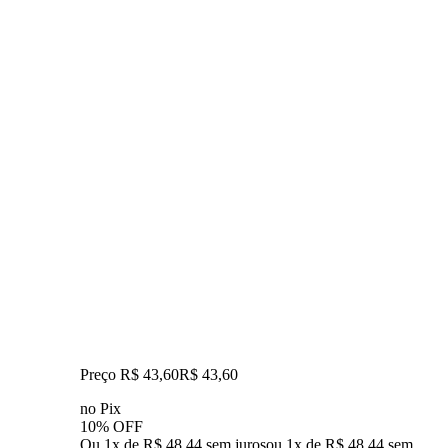
Preço R$ 43,60
R$
43
,
60
no Pix
10% OFF
Ou 1x de R$ 48,44 sem juros
ou
1
x de
R$ 48,44
sem