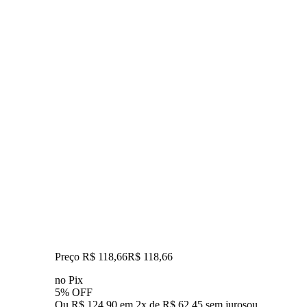
Preço R$ 118,66
R$
118
,
66
no Pix
5% OFF
Ou R$ 124,90 em 2x de R$ 62,45 sem juros
ou