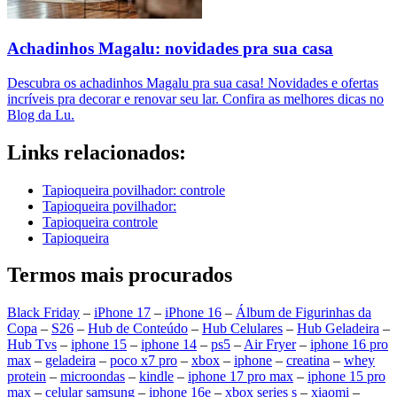
Achadinhos Magalu: novidades pra sua casa
Descubra os achadinhos Magalu pra sua casa! Novidades e ofertas
incríveis pra decorar e renovar seu lar. Confira as melhores dicas no
Blog da Lu.
Links relacionados:
Tapioqueira povilhador: controle
Tapioqueira povilhador:
Tapioqueira controle
Tapioqueira
Termos mais procurados
Black Friday
–
iPhone 17
–
iPhone 16
–
Álbum de Figurinhas da
Copa
–
S26
–
Hub de Conteúdo
–
Hub Celulares
–
Hub Geladeira
–
Hub Tvs
–
iphone 15
–
iphone 14
–
ps5
–
Air Fryer
–
iphone 16 pro
max
–
geladeira
–
poco x7 pro
–
xbox
–
iphone
–
creatina
–
whey
protein
–
microondas
–
kindle
–
iphone 17 pro max
–
iphone 15 pro
max
–
celular samsung
–
iphone 16e
–
xbox series s
–
xiaomi
–