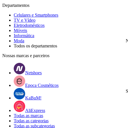
Departamentos
Celulares e Smartphones
TV e Vídeo
Eletrodomésticos
Móveis
Informática
Moda
N
Todos os departamentos
Nossas marcas e parceiros
Netshoes
Epoca Cosméticos
S
KaBuM!
AliExpress
Todas as marcas
Todas as categorias
Todas as subcategorias