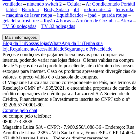
ventilador
–
nintendo switch 2
–
Celular
–
Ar Condicionado Portátil
–
tablet
–
Bicicleta
–
Body Splash
–
jbl
–
redmi note 14
–
tenis nike
–
maquina de lavar roupa
–
liquidificador
–
ipad
–
guarda roupa
–
geladeira frost free
–
fogão 4 bocas
–
Armário de Cozinha
–
Alexa
–
TV 50 polegadas
–
TV 32 polegadas
Mais informações
Blog da Lu
Nossas lojas
WhatsApp da Lu
Tenha sua
loja
Regulamento
Acessibilidade
Segurança e Privacidade
Preços e condições de pagamento exclusivos para compras via
internet, podendo variar nas lojas físicas. Ofertas válidas na compra
de até 5 peças de cada produto por cliente, até o término dos nossos
estoques para internet. Caso os produtos apresentem divergências de
valores, o preço válido é o da sacola de compras.
O Magazine Luiza atua como correspondente no País, nos termos da
Resolução CMN nº 4.935/2021, e encaminha propostas de cartão de
crédito e operações de crédito para a Luizacred S.A Sociedade de
Crédito, Financiamento e Investimento inscrita no CNPJ sob o nº
02.206.577/0001-80.
Compre pelo chat
ou compre pelo telefone:
0800 773 3838
Magazine Luiza S/A - CNPJ: 47.960.950/1088-36 - Endereço: Rua
Arnulfo de Lima, 2385 - Vila Santa Cruz, Franca/SP - CEP 14.403-
471 ® Magazine Luiza – Todos os direitos reservados.