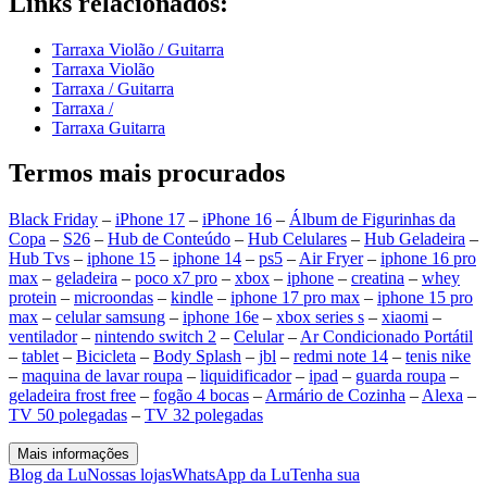
Links relacionados:
Tarraxa Violão / Guitarra
Tarraxa Violão
Tarraxa / Guitarra
Tarraxa /
Tarraxa Guitarra
Termos mais procurados
Black Friday
–
iPhone 17
–
iPhone 16
–
Álbum de Figurinhas da
Copa
–
S26
–
Hub de Conteúdo
–
Hub Celulares
–
Hub Geladeira
–
Hub Tvs
–
iphone 15
–
iphone 14
–
ps5
–
Air Fryer
–
iphone 16 pro
max
–
geladeira
–
poco x7 pro
–
xbox
–
iphone
–
creatina
–
whey
protein
–
microondas
–
kindle
–
iphone 17 pro max
–
iphone 15 pro
max
–
celular samsung
–
iphone 16e
–
xbox series s
–
xiaomi
–
ventilador
–
nintendo switch 2
–
Celular
–
Ar Condicionado Portátil
–
tablet
–
Bicicleta
–
Body Splash
–
jbl
–
redmi note 14
–
tenis nike
–
maquina de lavar roupa
–
liquidificador
–
ipad
–
guarda roupa
–
geladeira frost free
–
fogão 4 bocas
–
Armário de Cozinha
–
Alexa
–
TV 50 polegadas
–
TV 32 polegadas
Mais informações
Blog da Lu
Nossas lojas
WhatsApp da Lu
Tenha sua