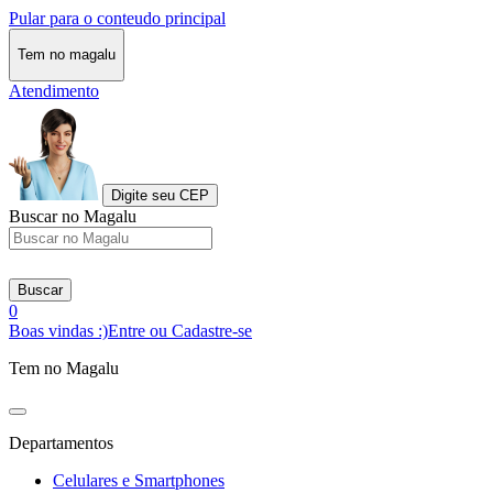
Pular para o conteudo principal
Tem no magalu
Atendimento
Digite seu CEP
Buscar no Magalu
Buscar
0
Boas vindas :)
Entre ou Cadastre-se
Tem no Magalu
Departamentos
Celulares e Smartphones