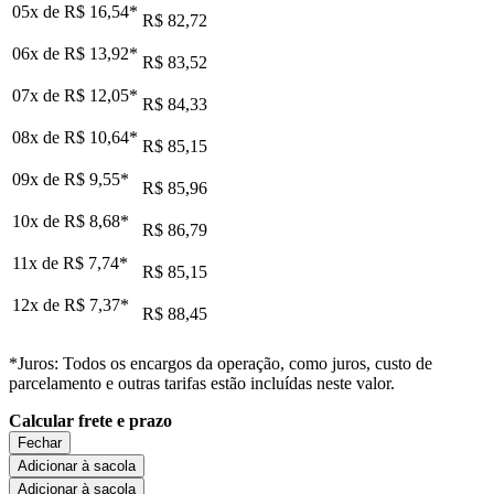
05x de
R$ 16,54
*
R$ 82,72
06x de
R$ 13,92
*
R$ 83,52
07x de
R$ 12,05
*
R$ 84,33
08x de
R$ 10,64
*
R$ 85,15
09x de
R$ 9,55
*
R$ 85,96
10x de
R$ 8,68
*
R$ 86,79
11x de
R$ 7,74
*
R$ 85,15
12x de
R$ 7,37
*
R$ 88,45
*Juros: Todos os encargos da operação, como juros, custo de
parcelamento e outras tarifas estão incluídas neste valor.
Calcular frete e prazo
Fechar
Adicionar à sacola
Adicionar à sacola