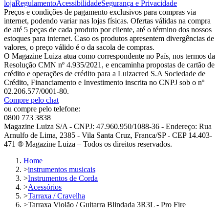
loja
Regulamento
Acessibilidade
Segurança e Privacidade
Preços e condições de pagamento exclusivos para compras via
internet, podendo variar nas lojas físicas. Ofertas válidas na compra
de até 5 peças de cada produto por cliente, até o término dos nossos
estoques para internet. Caso os produtos apresentem divergências de
valores, o preço válido é o da sacola de compras.
O Magazine Luiza atua como correspondente no País, nos termos da
Resolução CMN nº 4.935/2021, e encaminha propostas de cartão de
crédito e operações de crédito para a Luizacred S.A Sociedade de
Crédito, Financiamento e Investimento inscrita no CNPJ sob o nº
02.206.577/0001-80.
Compre pelo chat
ou compre pelo telefone:
0800 773 3838
Magazine Luiza S/A - CNPJ: 47.960.950/1088-36 - Endereço: Rua
Arnulfo de Lima, 2385 - Vila Santa Cruz, Franca/SP - CEP 14.403-
471 ® Magazine Luiza – Todos os direitos reservados.
Home
>
instrumentos musicais
>
Instrumentos de Corda
>
Acessórios
>
Tarraxa / Cravelha
>
Tarraxa Violão / Guitarra Blindada 3R3L - Pro Fire