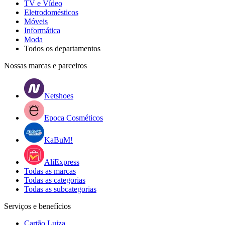
TV e Vídeo
Eletrodomésticos
Móveis
Informática
Moda
Todos os departamentos
Nossas marcas e parceiros
Netshoes
Epoca Cosméticos
KaBuM!
AliExpress
Todas as marcas
Todas as categorias
Todas as subcategorias
Serviços e benefícios
Cartão Luiza