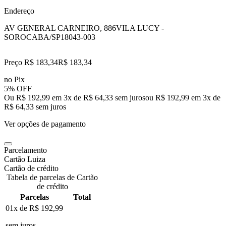
Endereço
AV GENERAL CARNEIRO, 886
VILA LUCY -
SOROCABA/SP
18043-003
Preço R$ 183,34
R$
183
,
34
no Pix
5% OFF
Ou R$ 192,99 em 3x de R$ 64,33 sem juros
ou
R$ 192,99
em
3
x de
R$ 64,33
sem juros
Ver opções de pagamento
Parcelamento
Cartão Luiza
Cartão de crédito
Tabela de parcelas de Cartão
de crédito
Parcelas
Total
01x de
R$ 192,99
sem juros