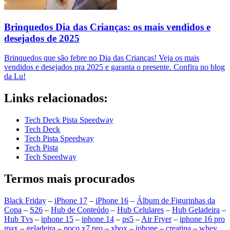
Brinquedos Dia das Crianças: os mais vendidos e
desejados de 2025
Brinquedos que são febre no Dia das Crianças! Veja os mais
vendidos e desejados pra 2025 e garanta o presente. Confira no blog
da Lu!
Links relacionados:
Tech Deck Pista Speedway
Tech Deck
Tech Pista Speedway
Tech Pista
Tech Speedway
Termos mais procurados
Black Friday
–
iPhone 17
–
iPhone 16
–
Álbum de Figurinhas da
Copa
–
S26
–
Hub de Conteúdo
–
Hub Celulares
–
Hub Geladeira
–
Hub Tvs
–
iphone 15
–
iphone 14
–
ps5
–
Air Fryer
–
iphone 16 pro
max
–
geladeira
–
poco x7 pro
–
xbox
–
iphone
–
creatina
–
whey