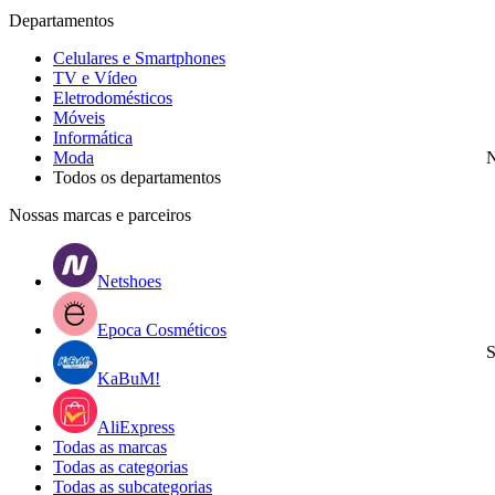
Departamentos
Celulares e Smartphones
TV e Vídeo
Eletrodomésticos
Móveis
Informática
Moda
N
Todos os departamentos
Nossas marcas e parceiros
Netshoes
Epoca Cosméticos
S
KaBuM!
AliExpress
Todas as marcas
Todas as categorias
Todas as subcategorias