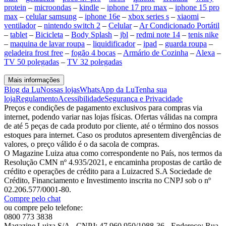
protein
–
microondas
–
kindle
–
iphone 17 pro max
–
iphone 15 pro
max
–
celular samsung
–
iphone 16e
–
xbox series s
–
xiaomi
–
ventilador
–
nintendo switch 2
–
Celular
–
Ar Condicionado Portátil
–
tablet
–
Bicicleta
–
Body Splash
–
jbl
–
redmi note 14
–
tenis nike
–
maquina de lavar roupa
–
liquidificador
–
ipad
–
guarda roupa
–
geladeira frost free
–
fogão 4 bocas
–
Armário de Cozinha
–
Alexa
–
TV 50 polegadas
–
TV 32 polegadas
Mais informações
Blog da Lu
Nossas lojas
WhatsApp da Lu
Tenha sua
loja
Regulamento
Acessibilidade
Segurança e Privacidade
Preços e condições de pagamento exclusivos para compras via
internet, podendo variar nas lojas físicas. Ofertas válidas na compra
de até 5 peças de cada produto por cliente, até o término dos nossos
estoques para internet. Caso os produtos apresentem divergências de
valores, o preço válido é o da sacola de compras.
O Magazine Luiza atua como correspondente no País, nos termos da
Resolução CMN nº 4.935/2021, e encaminha propostas de cartão de
crédito e operações de crédito para a Luizacred S.A Sociedade de
Crédito, Financiamento e Investimento inscrita no CNPJ sob o nº
02.206.577/0001-80.
Compre pelo chat
ou compre pelo telefone:
0800 773 3838
Magazine Luiza S/A - CNPJ: 47.960.950/1088-36 - Endereço: Rua