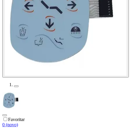
Favoritar
0 (novo)