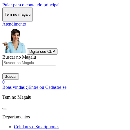
Pular para o conteudo principal
Tem no magalu
Atendimento
Digite seu CEP
Buscar no Magalu
Buscar
0
Boas vindas :)
Entre ou Cadastre-se
Tem no Magalu
Departamentos
Celulares e Smartphones