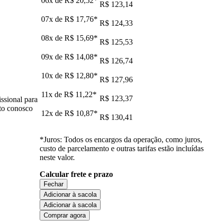
06x de
R$ 20,52
*
R$ 123,14
07x de
R$ 17,76
*
R$ 124,33
08x de
R$ 15,69
*
R$ 125,53
09x de
R$ 14,08
*
R$ 126,74
10x de
R$ 12,80
*
R$ 127,96
11x de
R$ 11,22
*
R$ 123,37
ssional para
ato conosco
12x de
R$ 10,87
*
R$ 130,41
*Juros: Todos os encargos da operação, como juros,
custo de parcelamento e outras tarifas estão incluídas
neste valor.
Calcular frete e prazo
Fechar
Adicionar à sacola
Adicionar à sacola
Comprar agora