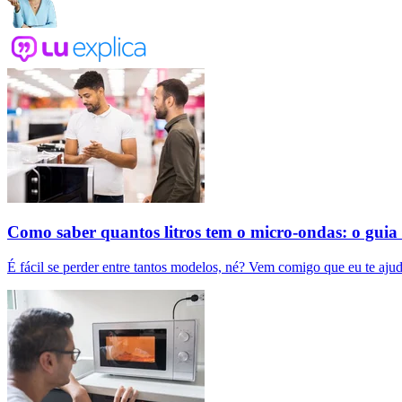
Como saber quantos litros tem o micro-ondas: o guia
É fácil se perder entre tantos modelos, né? Vem comigo que eu te ajud