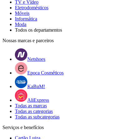
TV e Vídeo
Eletrodomésticos
Móveis
Informática
Moda
Todos os departamentos
Nossas marcas e parceiros
Netshoes
Epoca Cosméticos
KaBuM!
AliExpress
Todas as marcas
Todas as categorias
Todas as subcategorias
Serviços e benefícios
Cartão Luiza