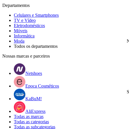
Departamentos
Celulares e Smartphones
TV e Vídeo
Eletrodomésticos
Móveis
Informática
Moda
N
Todos os departamentos
Nossas marcas e parceiros
Netshoes
Epoca Cosméticos
S
KaBuM!
AliExpress
Todas as marcas
Todas as categorias
Todas as subcategorias