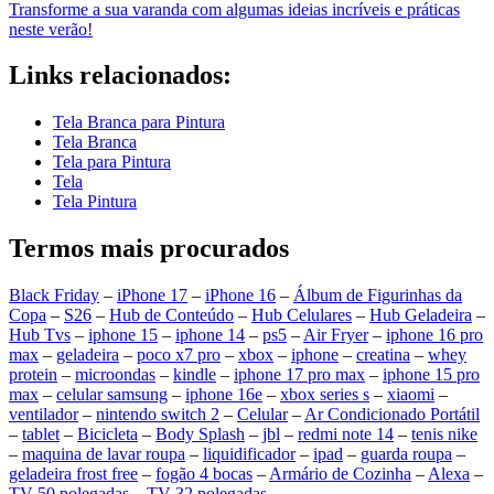
Transforme a sua varanda com algumas ideias incríveis e práticas
neste verão!
Links relacionados:
Tela Branca para Pintura
Tela Branca
Tela para Pintura
Tela
Tela Pintura
Termos mais procurados
Black Friday
–
iPhone 17
–
iPhone 16
–
Álbum de Figurinhas da
Copa
–
S26
–
Hub de Conteúdo
–
Hub Celulares
–
Hub Geladeira
–
Hub Tvs
–
iphone 15
–
iphone 14
–
ps5
–
Air Fryer
–
iphone 16 pro
max
–
geladeira
–
poco x7 pro
–
xbox
–
iphone
–
creatina
–
whey
protein
–
microondas
–
kindle
–
iphone 17 pro max
–
iphone 15 pro
max
–
celular samsung
–
iphone 16e
–
xbox series s
–
xiaomi
–
ventilador
–
nintendo switch 2
–
Celular
–
Ar Condicionado Portátil
–
tablet
–
Bicicleta
–
Body Splash
–
jbl
–
redmi note 14
–
tenis nike
–
maquina de lavar roupa
–
liquidificador
–
ipad
–
guarda roupa
–
geladeira frost free
–
fogão 4 bocas
–
Armário de Cozinha
–
Alexa
–
TV 50 polegadas
–
TV 32 polegadas