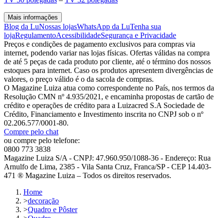
Mais informações
Blog da Lu
Nossas lojas
WhatsApp da Lu
Tenha sua
loja
Regulamento
Acessibilidade
Segurança e Privacidade
Preços e condições de pagamento exclusivos para compras via
internet, podendo variar nas lojas físicas. Ofertas válidas na compra
de até 5 peças de cada produto por cliente, até o término dos nossos
estoques para internet. Caso os produtos apresentem divergências de
valores, o preço válido é o da sacola de compras.
O Magazine Luiza atua como correspondente no País, nos termos da
Resolução CMN nº 4.935/2021, e encaminha propostas de cartão de
crédito e operações de crédito para a Luizacred S.A Sociedade de
Crédito, Financiamento e Investimento inscrita no CNPJ sob o nº
02.206.577/0001-80.
Compre pelo chat
ou compre pelo telefone:
0800 773 3838
Magazine Luiza S/A - CNPJ: 47.960.950/1088-36 - Endereço: Rua
Arnulfo de Lima, 2385 - Vila Santa Cruz, Franca/SP - CEP 14.403-
471 ® Magazine Luiza – Todos os direitos reservados.
Home
>
decoração
>
Quadro e Pôster