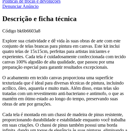
Políticas de trocas e devoluções
Denunciar Anúncio
Descrição e ficha técnica
Código
bk6b6603a8
Explore sua criatividade e dê vida às suas obras de arte com este
conjunto de telas brancas para pintura em canvas. Este kit inclui
quatro telas de 15x15cm, perfeitas para artistas iniciantes e
experientes. Cada tela é cuidadosamente confeccionada com tecido
canvas 100% algodão de alta qualidade, que passou por uma
preparação especial para garantir resultados excepcionais.
O acabamento em tecido canvas proporciona uma superfície
texturizada que é ideal para diversas técnicas de pintura, incluindo
acrílico, óleo, aquarela e muito mais. Além disso, estas telas são
tratadas com um revestimento anti-bacteriano e antimofo, o que as
mantém em ótimo estado ao longo do tempo, preservando suas
obras de arte por gerações.
Cada tela é montada em um chassi de madeira de pinus resistente,
proporcionando durabilidade e estabilidade enquanto você trabalha
em suas criações. O chassi de pinus também possui uma borda
infinita, dando um toque de elegância às suas pinturas, eliminando a