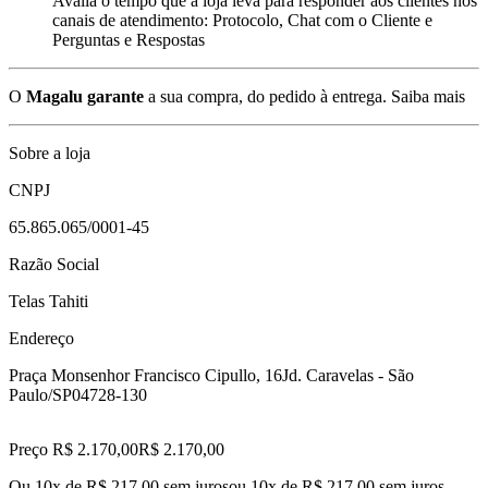
Avalia o tempo que a loja leva para responder aos clientes nos
canais de atendimento: Protocolo, Chat com o Cliente e
Perguntas e Respostas
O
Magalu garante
a sua compra, do pedido à entrega.
Saiba mais
Sobre a loja
CNPJ
65.865.065/0001-45
Razão Social
Telas Tahiti
Endereço
Praça Monsenhor Francisco Cipullo, 16
Jd. Caravelas - São
Paulo/SP
04728-130
Preço R$ 2.170,00
R$
2.170
,
00
Ou 10x de R$ 217,00 sem juros
ou
10
x de
R$ 217,00
sem juros