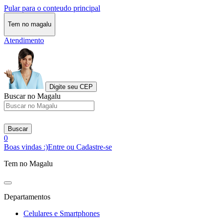
Pular para o conteudo principal
Tem no magalu
Atendimento
Digite seu CEP
Buscar no Magalu
Buscar
0
Boas vindas :)
Entre ou Cadastre-se
Tem no Magalu
Departamentos
Celulares e Smartphones