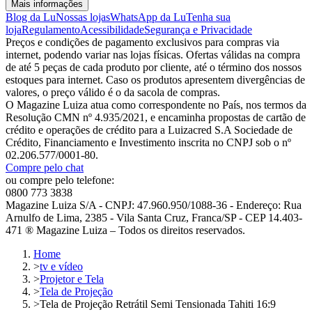
Mais informações
Blog da Lu
Nossas lojas
WhatsApp da Lu
Tenha sua
loja
Regulamento
Acessibilidade
Segurança e Privacidade
Preços e condições de pagamento exclusivos para compras via
internet, podendo variar nas lojas físicas. Ofertas válidas na compra
de até 5 peças de cada produto por cliente, até o término dos nossos
estoques para internet. Caso os produtos apresentem divergências de
valores, o preço válido é o da sacola de compras.
O Magazine Luiza atua como correspondente no País, nos termos da
Resolução CMN nº 4.935/2021, e encaminha propostas de cartão de
crédito e operações de crédito para a Luizacred S.A Sociedade de
Crédito, Financiamento e Investimento inscrita no CNPJ sob o nº
02.206.577/0001-80.
Compre pelo chat
ou compre pelo telefone:
0800 773 3838
Magazine Luiza S/A - CNPJ: 47.960.950/1088-36 - Endereço: Rua
Arnulfo de Lima, 2385 - Vila Santa Cruz, Franca/SP - CEP 14.403-
471 ® Magazine Luiza – Todos os direitos reservados.
Home
>
tv e vídeo
>
Projetor e Tela
>
Tela de Projeção
>
Tela de Projeção Retrátil Semi Tensionada Tahiti 16:9