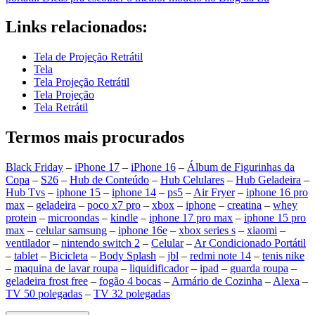
Links relacionados:
Tela de Projeção Retrátil
Tela
Tela Projeção Retrátil
Tela Projeção
Tela Retrátil
Termos mais procurados
Black Friday
–
iPhone 17
–
iPhone 16
–
Álbum de Figurinhas da
Copa
–
S26
–
Hub de Conteúdo
–
Hub Celulares
–
Hub Geladeira
–
Hub Tvs
–
iphone 15
–
iphone 14
–
ps5
–
Air Fryer
–
iphone 16 pro
max
–
geladeira
–
poco x7 pro
–
xbox
–
iphone
–
creatina
–
whey
protein
–
microondas
–
kindle
–
iphone 17 pro max
–
iphone 15 pro
max
–
celular samsung
–
iphone 16e
–
xbox series s
–
xiaomi
–
ventilador
–
nintendo switch 2
–
Celular
–
Ar Condicionado Portátil
–
tablet
–
Bicicleta
–
Body Splash
–
jbl
–
redmi note 14
–
tenis nike
–
maquina de lavar roupa
–
liquidificador
–
ipad
–
guarda roupa
–
geladeira frost free
–
fogão 4 bocas
–
Armário de Cozinha
–
Alexa
–
TV 50 polegadas
–
TV 32 polegadas