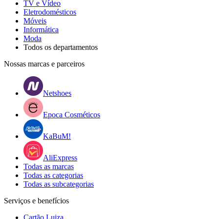
TV e Vídeo
Eletrodomésticos
Móveis
Informática
Moda
Todos os departamentos
Nossas marcas e parceiros
Netshoes
Epoca Cosméticos
KaBuM!
AliExpress
Todas as marcas
Todas as categorias
Todas as subcategorias
Serviços e benefícios
Cartão Luiza