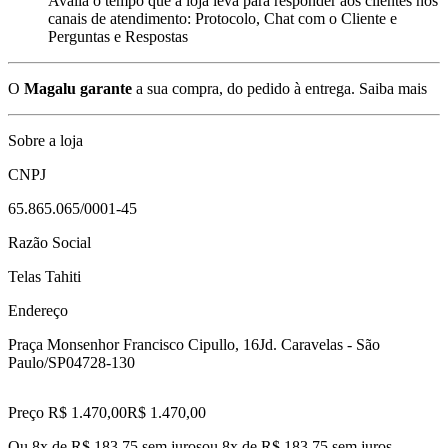
Avalia o tempo que a loja leva para responder aos clientes nos
canais de atendimento: Protocolo, Chat com o Cliente e
Perguntas e Respostas
O
Magalu garante
a sua compra, do pedido à entrega.
Saiba mais
Sobre a loja
CNPJ
65.865.065/0001-45
Razão Social
Telas Tahiti
Endereço
Praça Monsenhor Francisco Cipullo, 16
Jd. Caravelas - São
Paulo/SP
04728-130
Preço R$ 1.470,00
R$
1.470
,
00
Ou 8x de R$ 183,75 sem juros
ou
8
x de
R$ 183,75
sem juros