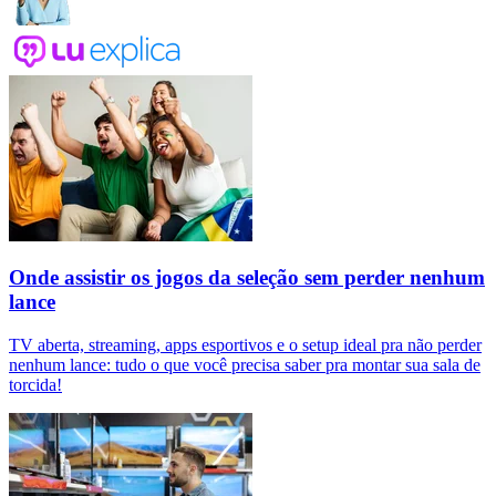
Onde assistir os jogos da seleção sem perder nenhum
lance
TV aberta, streaming, apps esportivos e o setup ideal pra não perder
nenhum lance: tudo o que você precisa saber pra montar sua sala de
torcida!