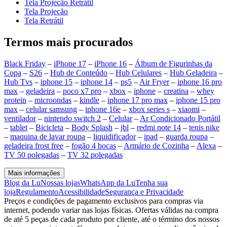
Tela Projeção Retrátil
Tela Projeção
Tela Retrátil
Termos mais procurados
Black Friday
–
iPhone 17
–
iPhone 16
–
Álbum de Figurinhas da
Copa
–
S26
–
Hub de Conteúdo
–
Hub Celulares
–
Hub Geladeira
–
Hub Tvs
–
iphone 15
–
iphone 14
–
ps5
–
Air Fryer
–
iphone 16 pro
max
–
geladeira
–
poco x7 pro
–
xbox
–
iphone
–
creatina
–
whey
protein
–
microondas
–
kindle
–
iphone 17 pro max
–
iphone 15 pro
max
–
celular samsung
–
iphone 16e
–
xbox series s
–
xiaomi
–
ventilador
–
nintendo switch 2
–
Celular
–
Ar Condicionado Portátil
–
tablet
–
Bicicleta
–
Body Splash
–
jbl
–
redmi note 14
–
tenis nike
–
maquina de lavar roupa
–
liquidificador
–
ipad
–
guarda roupa
–
geladeira frost free
–
fogão 4 bocas
–
Armário de Cozinha
–
Alexa
–
TV 50 polegadas
–
TV 32 polegadas
Mais informações
Blog da Lu
Nossas lojas
WhatsApp da Lu
Tenha sua
loja
Regulamento
Acessibilidade
Segurança e Privacidade
Preços e condições de pagamento exclusivos para compras via
internet, podendo variar nas lojas físicas. Ofertas válidas na compra
de até 5 peças de cada produto por cliente, até o término dos nossos