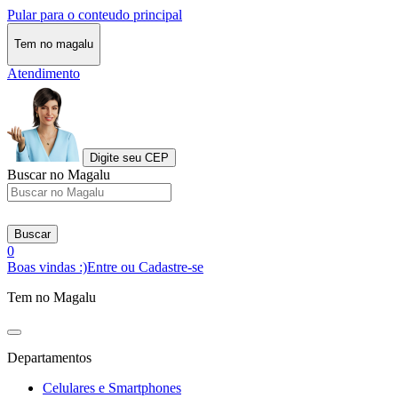
Pular para o conteudo principal
Tem no magalu
Atendimento
Digite seu CEP
Buscar no Magalu
Buscar
0
Boas vindas :)
Entre ou Cadastre-se
Tem no Magalu
Departamentos
Celulares e Smartphones