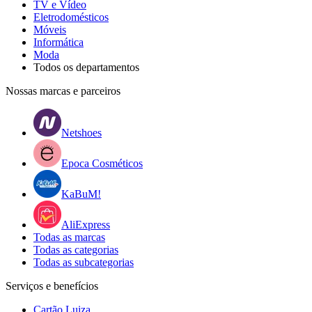
TV e Vídeo
Eletrodomésticos
Móveis
Informática
Moda
Todos os departamentos
Nossas marcas e parceiros
Netshoes
Epoca Cosméticos
KaBuM!
AliExpress
Todas as marcas
Todas as categorias
Todas as subcategorias
Serviços e benefícios
Cartão Luiza