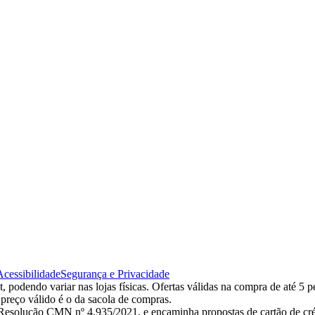
Acessibilidade
Segurança e Privacidade
 podendo variar nas lojas físicas. Ofertas válidas na compra de até 5 p
 preço válido é o da sacola de compras.
esolução CMN nº 4.935/2021, e encaminha propostas de cartão de créd