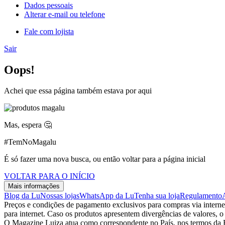
Dados pessoais
Alterar e-mail ou telefone
Fale com lojista
Sair
Oops!
Achei que essa página também estava por aqui
Mas, espera 🤔
#TemNoMagalu
É só fazer uma nova busca, ou então voltar para a página inicial
VOLTAR PARA O INÍCIO
Mais informações
Blog da Lu
Nossas lojas
WhatsApp da Lu
Tenha sua loja
Regulamento
Preços e condições de pagamento exclusivos para compras via internet,
para internet. Caso os produtos apresentem divergências de valores, o
O Magazine Luiza atua como correspondente no País, nos termos da R