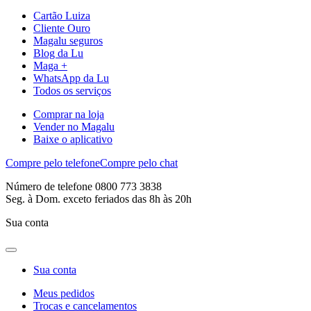
Cartão Luiza
Cliente Ouro
Magalu seguros
Blog da Lu
Maga +
WhatsApp da Lu
Todos os serviços
Comprar na loja
Vender no Magalu
Baixe o aplicativo
Compre pelo telefone
Compre pelo chat
Número de telefone 0800 773 3838
Seg. à Dom. exceto feriados das 8h às 20h
Sua conta
Sua conta
Meus pedidos
Trocas e cancelamentos