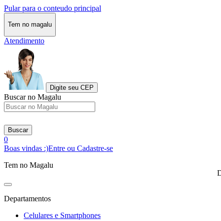
Pular para o conteudo principal
Tem no magalu
Atendimento
Digite seu CEP
Buscar no Magalu
Buscar
0
Boas vindas :)
Entre ou Cadastre-se
Tem no Magalu
D
Departamentos
Celulares e Smartphones