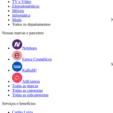
TV e Vídeo
Eletrodomésticos
Móveis
Informática
Moda
N
Todos os departamentos
Nossas marcas e parceiros
Netshoes
Epoca Cosméticos
S
KaBuM!
AliExpress
Todas as marcas
Todas as categorias
Todas as subcategorias
Serviços e benefícios
Cartão Luiza