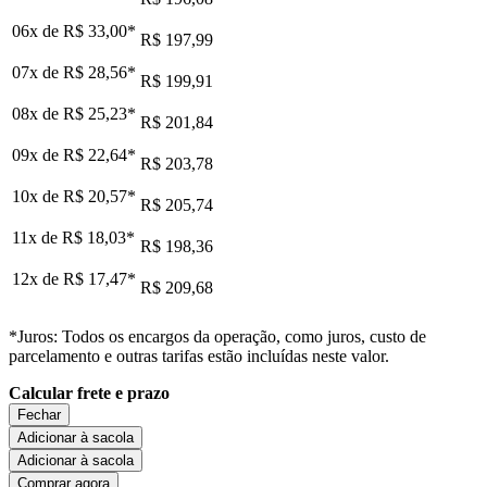
06x de
R$ 33,00
*
R$ 197,99
07x de
R$ 28,56
*
R$ 199,91
08x de
R$ 25,23
*
R$ 201,84
09x de
R$ 22,64
*
R$ 203,78
10x de
R$ 20,57
*
R$ 205,74
11x de
R$ 18,03
*
R$ 198,36
12x de
R$ 17,47
*
R$ 209,68
*Juros: Todos os encargos da operação, como juros, custo de
parcelamento e outras tarifas estão incluídas neste valor.
Calcular frete e prazo
Fechar
Adicionar à sacola
Adicionar à sacola
Comprar agora