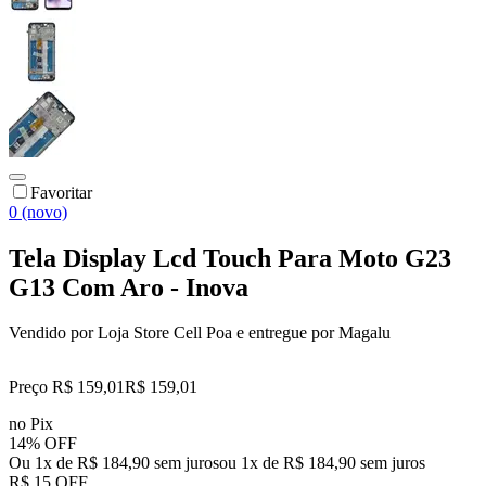
Favoritar
0 (novo)
Tela Display Lcd Touch Para Moto G23
G13 Com Aro - Inova
Vendido por
Loja Store Cell Poa
e entregue por
Magalu
Preço R$ 159,01
R$
159
,
01
no Pix
14% OFF
Ou 1x de R$ 184,90 sem juros
ou
1
x de
R$ 184,90
sem juros
R$ 15 OFF